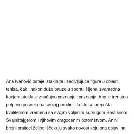
Ana Ivanović ostaje istaknuta i zadivljujuća figura u oblasti
tenisa, čak i nakon duže pauze u sportu. Njena izvanredna
karijera stekla je značajno priznanje i priznanja. Ana je trenutno
potpuno posvećena svojoj porodici i često se prepušta
kvalitetnom vremenu sa svojim voljenim suprugom Bastianom
Švajnštajgerom i njihovim dragocenim potomstvom. Anini
brojni pratioci željno iščekuju svako novost koju ona objavi na