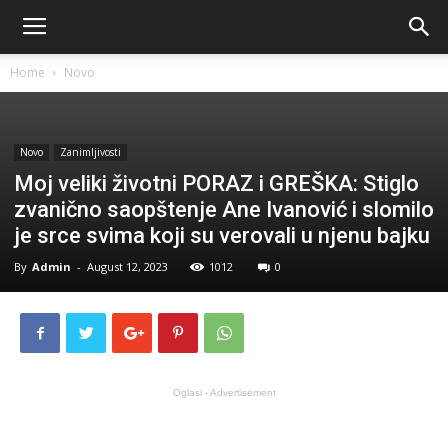
Home
Novo
Novo
Zanimljivosti
Moj veliki životni PORAZ i GREŠKA: Stiglo
zvanično saopštenje Ane Ivanović i slomilo
je srce svima koji su verovali u njenu bajku
By
Admin
-
August 12, 2023
1012
0
Oglasi - Advertisement