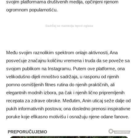
svojim platformama društvenih medija, opčinjeni njenom
ogromnom popularnošću.
Sadržaj se nastavlja ispod oglasa
Među svojim raznolikim spektrom onlajn aktivnosti, Ana
posvećuje značajnu količinu vremena i truda da se poveže sa
svojom publikom na Instagramu. Putem ove platforme, ona
velikodušno dijeli mnoštvo sadržaja, u rasponu od njenih
pomno osmišljenih fitnes rutina do njenih praktičnih, ali
elegantnih modnih izbora, pa čak i njenih lično pripremljenih
recepata za zdrave obroke. Međutim, Anin uticaj seže dalje od
pukih informativnih postova; ona dosledno prenosi inspirativne
poruke koje efikasno motivišu i osnažuju njene odane fanove.