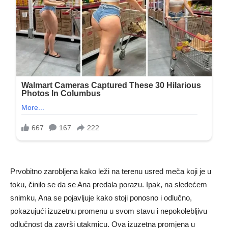
Prvobitno zarobljena kako leži na terenu usred meča koji je u
toku, činilo se da se Ana predala porazu. Ipak, na sledećem
snimku, Ana se pojavljuje kako stoji ponosno i odlučno,
pokazujući izuzetnu promenu u svom stavu i nepokolebljivu
odlučnost da završi utakmicu. Ova izuzetna promjena u