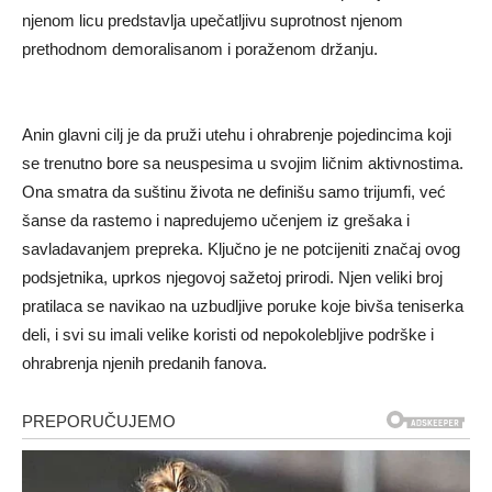
njenom licu predstavlja upečatljivu suprotnost njenom
prethodnom demoralisanom i poraženom držanju.
Anin glavni cilj je da pruži utehu i ohrabrenje pojedincima koji
se trenutno bore sa neuspesima u svojim ličnim aktivnostima.
Ona smatra da suštinu života ne definišu samo trijumfi, već
šanse da rastemo i napredujemo učenjem iz grešaka i
savladavanjem prepreka. Ključno je ne potcijeniti značaj ovog
podsjetnika, uprkos njegovoj sažetoj prirodi. Njen veliki broj
pratilaca se navikao na uzbudljive poruke koje bivša teniserka
deli, i svi su imali velike koristi od nepokolebljive podrške i
ohrabrenja njenih predanih fanova.