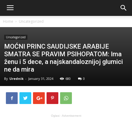
Home
Uncategorized
Uncategorized
MOĆNI PRINC SAUDIJSKE ARABIJE
SMATRA SE PRAVIM PSIHOPATOM: Ima
ženu i 5 dece, a najskandaloznijoj glumici
ne da mira
By
Urednik
-
January 31, 2024
680
0
Oglasi - Advertisement