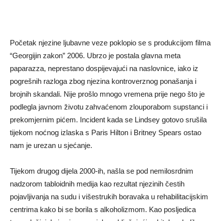
Početak njezine ljubavne veze poklopio se s produkcijom filma
“Georgijin zakon” 2006. Ubrzo je postala glavna meta
paparazza, neprestano dospijevajući na naslovnice, iako iz
pogrešnih razloga zbog njezina kontroverznog ponašanja i
brojnih skandali. Nije prošlo mnogo vremena prije nego što je
podlegla javnom životu zahvaćenom zlouporabom supstanci i
prekomjernim pićem. Incident kada se Lindsey gotovo srušila
tijekom noćnog izlaska s Paris Hilton i Britney Spears ostao
nam je urezan u sjećanje.
Tijekom drugog dijela 2000-ih, našla se pod nemilosrdnim
nadzorom tabloidnih medija kao rezultat njezinih čestih
pojavljivanja na sudu i višestrukih boravaka u rehabilitacijskim
centrima kako bi se borila s alkoholizmom. Kao posljedica