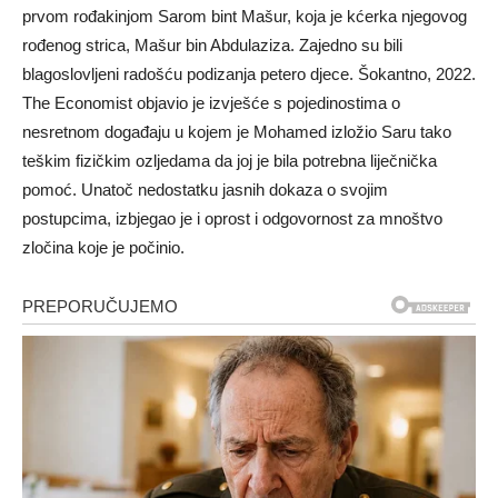
prvom rođakinjom Sarom bint Mašur, koja je kćerka njegovog
rođenog strica, Mašur bin Abdulaziza. Zajedno su bili
blagoslovljeni radošću podizanja petero djece. Šokantno, 2022.
The Economist objavio je izvješće s pojedinostima o
nesretnom događaju u kojem je Mohamed izložio Saru tako
teškim fizičkim ozljedama da joj je bila potrebna liječnička
pomoć. Unatoč nedostatku jasnih dokaza o svojim
postupcima, izbjegao je i oprost i odgovornost za mnoštvo
zločina koje je počinio.