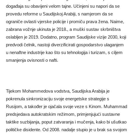
događaja su obavijeni velom tajne. Učinjeni su napori da se
provedu reforme u Saudijskoj Arabiji, s namjerom da se
ograniče ovlasti vjerske policije i promiču prava žena. Naime,
zabrana vožnje ukinuta je 2018., a muški sustav skrbništva
oslabljen je 2019. Dodatno, program Saudijske vizije 2030, koji
predvodi čelnik, nastoji diverzificirati gospodarstvo ulaganjem
u nenaftne industrije kao što su tehnologija i turizam, s ciljem
smanjenja ovisnosti o nafti.
Tijekom Mohammedova vodstva, Saudijska Arabija je
pokrenula sinkronizaciju svoje energetske strategije s
Rusijom, a također je ojačala svoje veze s Kinom. Muhammad
predsjedava autokratskim režimom, primjenjujući sustavne
taktike suzbijanja, poput zatvaranja i mučenja, kako bi ušutkao
političke disidente. Od 2008. nadalje stupio je u brak sa svojom