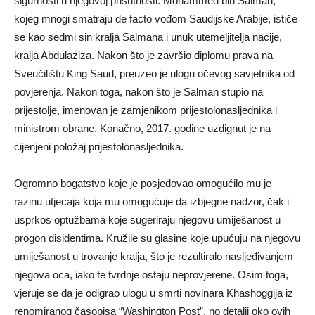
sigurnosti u njegovoj prisutnosti. Mohammed bin Salman,
kojeg mnogi smatraju de facto vođom Saudijske Arabije, ističe
se kao sedmi sin kralja Salmana i unuk utemeljitelja nacije,
kralja Abdulaziza. Nakon što je završio diplomu prava na
Sveučilištu King Saud, preuzeo je ulogu očevog savjetnika od
povjerenja. Nakon toga, nakon što je Salman stupio na
prijestolje, imenovan je zamjenikom prijestolonasljednika i
ministrom obrane. Konačno, 2017. godine uzdignut je na
cijenjeni položaj prijestolonasljednika.
Ogromno bogatstvo koje je posjedovao omogućilo mu je
razinu utjecaja koja mu omogućuje da izbjegne nadzor, čak i
usprkos optužbama koje sugeriraju njegovu umiješanost u
progon disidentima. Kružile su glasine koje upućuju na njegovu
umiješanost u trovanje kralja, što je rezultiralo nasljeđivanjem
njegova oca, iako te tvrdnje ostaju neprovjerene. Osim toga,
vjeruje se da je odigrao ulogu u smrti novinara Khashoggija iz
renomiranog časopisa “Washington Post”, no detalji oko ovih