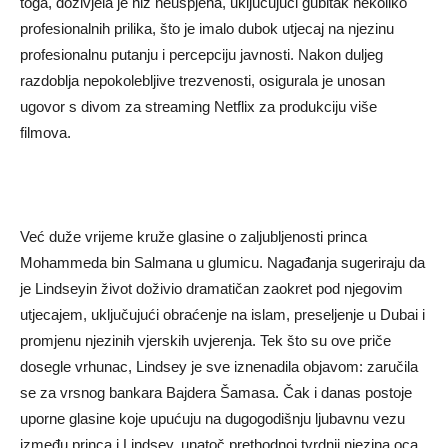
toga, doživjela je niz neuspjeha, uključujući gubitak nekoliko
profesionalnih prilika, što je imalo dubok utjecaj na njezinu
profesionalnu putanju i percepciju javnosti. Nakon duljeg
razdoblja nepokolebljive trezvenosti, osigurala je unosan
ugovor s divom za streaming Netflix za produkciju više
filmova.
Već duže vrijeme kruže glasine o zaljubljenosti princa
Mohammeda bin Salmana u glumicu. Nagađanja sugeriraju da
je Lindseyin život doživio dramatičan zaokret pod njegovim
utjecajem, uključujući obraćenje na islam, preseljenje u Dubai i
promjenu njezinih vjerskih uvjerenja. Tek što su ove priče
dosegle vrhunac, Lindsey je sve iznenadila objavom: zaručila
se za vrsnog bankara Bajdera Šamasa. Čak i danas postoje
uporne glasine koje upućuju na dugogodišnju ljubavnu vezu
između princa i Lindsey, unatoč prethodnoj tvrdnji njezina oca