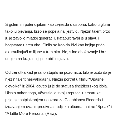
S golemim potencijalom kao zvijezda u usponu, kako u glumi
tako iu pjevanju, brzo se popela na ljestvici. Njezin talent brzo
ju je zavolio mlađoj generaciji, katapultiravši je u slavu i
bogatstvo u tren oka. Činilo se kao da živi kao knjiga priča,
akumulirajući milijune u tren oka. No, silno obožavanje i brzi
uspjeh na kraju su joj se obili o glavu.
Od trenutka kad je rano stupila na pozornicu, bilo je očito da je
njezin talent nesvakidašnji. Njezin portret u filmu “Opasne
djevojke” iz 2004. doveo ju je do statusa tinejdžerskog idola.
Ubrzo nakon toga, učvrstila je svoju reputaciju trostruke
prijetnje potpisivanjem ugovora za Casablanca Records i
izdavanjem dva impresivna studijska albuma, naime “Speak” i
“A Little More Personal (Raw).