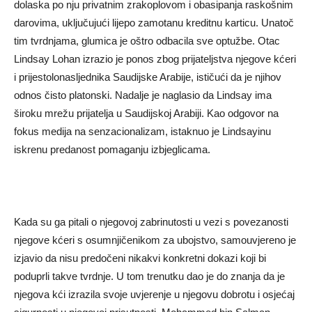
dolaska po nju privatnim zrakoplovom i obasipanja raskošnim
darovima, uključujući lijepo zamotanu kreditnu karticu. Unatoč
tim tvrdnjama, glumica je oštro odbacila sve optužbe. Otac
Lindsay Lohan izrazio je ponos zbog prijateljstva njegove kćeri
i prijestolonasljednika Saudijske Arabije, ističući da je njihov
odnos čisto platonski. Nadalje je naglasio da Lindsay ima
široku mrežu prijatelja u Saudijskoj Arabiji. Kao odgovor na
fokus medija na senzacionalizam, istaknuo je Lindsayinu
iskrenu predanost pomaganju izbjeglicama.
Kada su ga pitali o njegovoj zabrinutosti u vezi s povezanosti
njegove kćeri s osumnjičenikom za ubojstvo, samouvjereno je
izjavio da nisu predočeni nikakvi konkretni dokazi koji bi
poduprli takve tvrdnje. U tom trenutku dao je do znanja da je
njegova kći izrazila svoje uvjerenje u njegovu dobrotu i osjećaj