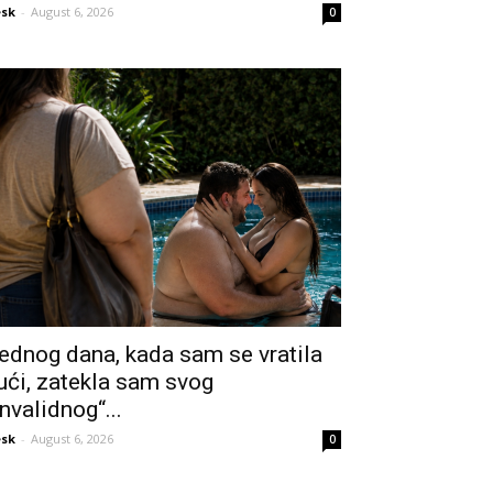
sk
-
August 6, 2026
0
ednog dana, kada sam se vratila
ući, zatekla sam svog
invalidnog“...
sk
-
August 6, 2026
0