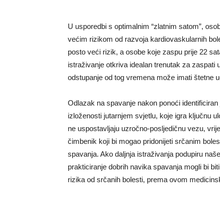
U usporedbi s optimalnim “zlatnim satom”, osobe
većim rizikom od razvoja kardiovaskularnih bole
posto veći rizik, a osobe koje zaspu prije 22 sat
istraživanje otkriva idealan trenutak za zaspati
odstupanje od tog vremena može imati štetne uč
Odlazak na spavanje nakon ponoći identificiran 
izloženosti jutarnjem svjetlu, koje igra ključnu 
ne uspostavljaju uzročno-posljedičnu vezu, vrije
čimbenik koji bi mogao pridonijeti srčanim bole
spavanja. Ako daljnja istraživanja podupiru naš
prakticiranje dobrih navika spavanja mogli bi biti
rizika od srčanih bolesti, prema ovom medicin