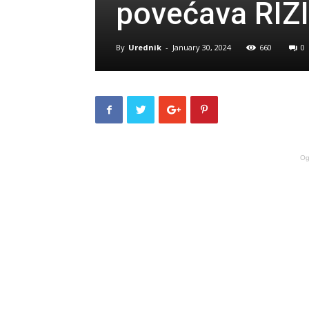
povećava RIZI
By
Urednik
-
January 30, 2024
660
0
Og