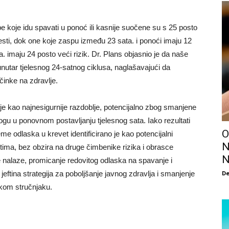
 koje idu spavati u ponoć ili kasnije suočene su s 25 posto
sti, dok one koje zaspu između 23 sata. i ponoći imaju 12
a. imaju 24 posto veći rizik. Dr. Plans objasnio je da naše
 unutar tjelesnog 24-satnog ciklusa, naglašavajući da
inke na zdravlje.
je kao najnesigurnije razdoblje, potencijalno zbog smanjene
ulogu u ponovnom postavljanju tjelesnog sata. Iako rezultati
O
me odlaska u krevet identificirano je kao potencijalni
N
stima, bez obzira na druge čimbenike rizika i obrasce
N
e nalaze, promicanje redovitog odlaska na spavanje i
De
 jeftina strategija za poboljšanje javnog zdravlja i smanjenje
skom stručnjaku.