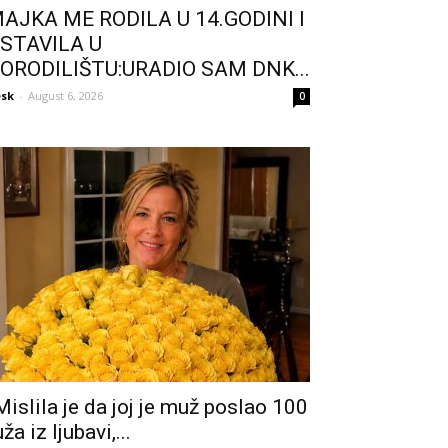
AJKA ME RODILA U 14.GODINI I
STAVILA U
ORODILIŠTU:URADIO SAM DNK...
sk
-
August 6, 2026
0
Mislila je da joj je muž poslao 100
uža iz ljubavi,...