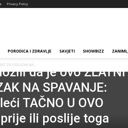
ja
Privacy Policy
PORODICA I ZDRAVLJE
SAVJETI
SHOWBIZZ
ZANIML
I SAT ZA ODLAZAK NA...
ožili da je ovo ZLATNI
ZAK NA SPAVANJE:
e leći TAČNO U OVO
rije ili poslije toga