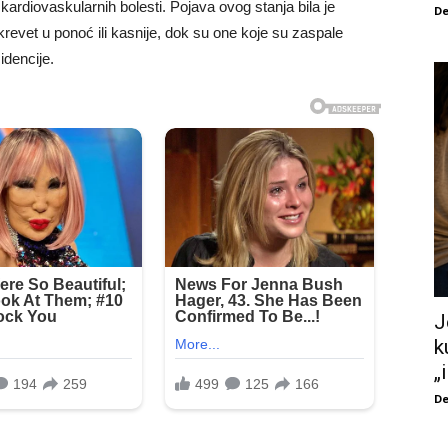
ardiovaskularnih bolesti. Pojava ovog stanja bila je
De
vet u ponoć ili kasnije, dok su one koje su zaspale
idencije.
J
k
„
De