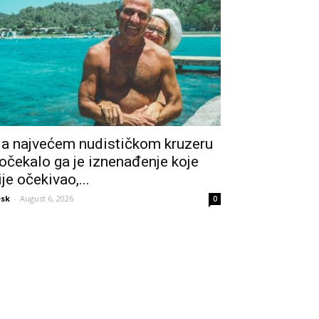
a najvećem nudističkom kruzeru
očekalo ga je iznenađenje koje
ije očekivao,...
sk
-
August 6, 2026
0