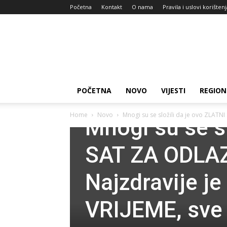
Početna
Kontakt
O nama
Pravila i uslovi korišten
Zdravlje
za
dan
POČETNA
NOVO
VIJESTI
REGION
Novo
Home
Novo
Mnogi su se složili da je ovo ZLATN
Mnogi su se sl
SAT ZA ODLA
Najzdravije j
VRIJEME, sve p