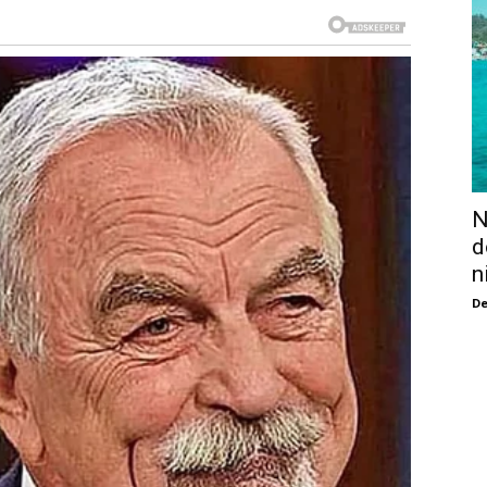
N
d
n
De