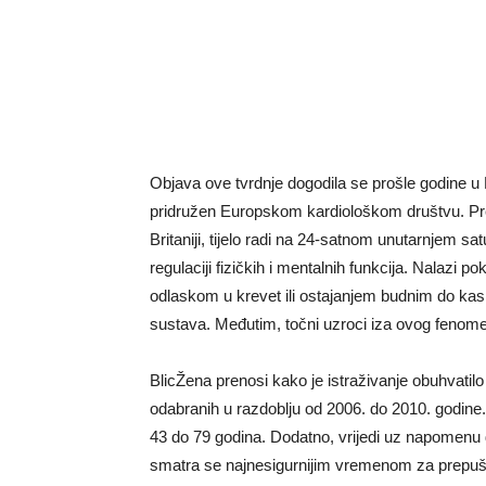
Objava ove tvrdnje dogodila se prošle godine u E
pridružen Europskom kardiološkom društvu. Pre
Britaniji, tijelo radi na 24-satnom unutarnjem sa
regulaciji fizičkih i mentalnih funkcija. Nalazi
odlaskom u krevet ili ostajanjem budnim do kas
sustava. Međutim, točni uzroci iza ovog fenomen
BlicŽena prenosi kako je istraživanje obuhvatil
odabranih u razdoblju od 2006. do 2010. godine
43 do 79 godina. Dodatno, vrijedi uz napomenu 
smatra se najnesigurnijim vremenom za prepušt