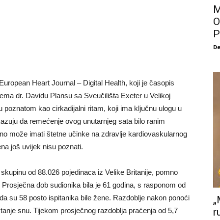
M
O
P
De
uropean Heart Journal – Digital Health, koji je časopis
ma dr. Davidu Plansu sa Sveučilišta Exeter u Velikoj
tu poznatom kao cirkadijalni ritam, koji ima ključnu ulogu u
 pokazuju da remećenje ovog unutarnjeg sata bilo ranim
no može imati štetne učinke na zdravlje kardiovaskularnog
a još uvijek nisu poznati.
o skupinu od 88.026 pojedinaca iz Velike Britanije, pomno
. Prosječna dob sudionika bila je 61 godina, s rasponom od
da su 58 posto ispitanika bile žene. Razdoblje nakon ponoći
„
anje snu. Tijekom prosječnog razdoblja praćenja od 5,7
r