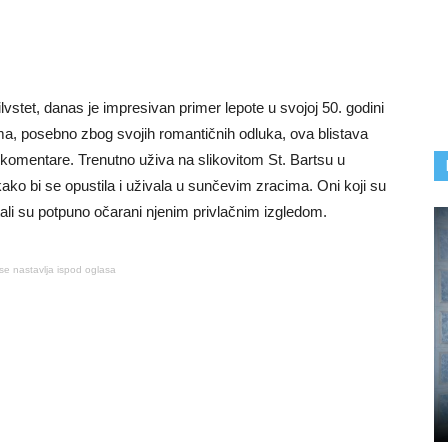
ilvstet, danas je impresivan primer lepote u svojoj 50. godini
ma, posebno zbog svojih romantičnih odluka, ova blistava
komentare. Trenutno uživa na slikovitom St. Bartsu u
 kako bi se opustila i uživala u sunčevim zracima. Oni koji su
tali su potpuno očarani njenim privlačnim izgledom.
se nastavlja ispod oglasa