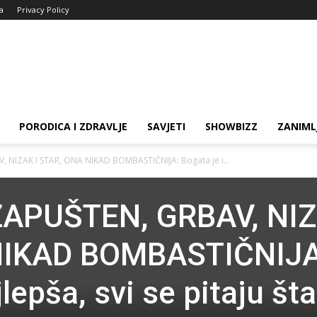
ja
Privacy Policy
PORODICA I ZDRAVLJE
SAVJETI
SHOWBIZZ
ZANIML
 NIZAK I STAR, ONA NIKAD BOMBASTIČNIJA: Bogata je i...
ZAPUŠTEN, GRBAV, NI
 NIKAD BOMBASTIČNIJA
lepša, svi se pitaju šta