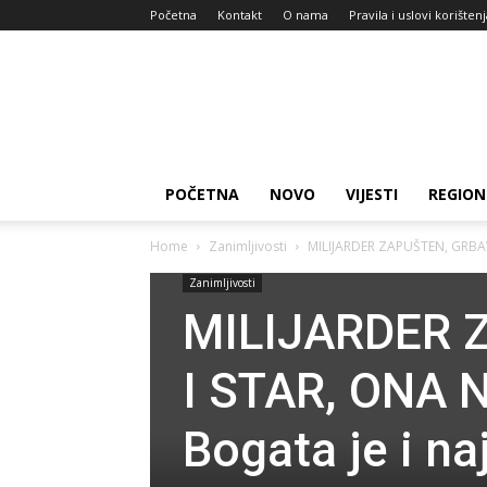
Početna
Kontakt
O nama
Pravila i uslovi korišten
Zdravlje
za
dan
POČETNA
NOVO
VIJESTI
REGION
Home
Zanimljivosti
MILIJARDER ZAPUŠTEN, GRBAV,
Zanimljivosti
MILIJARDER 
I STAR, ONA
Bogata je i naj