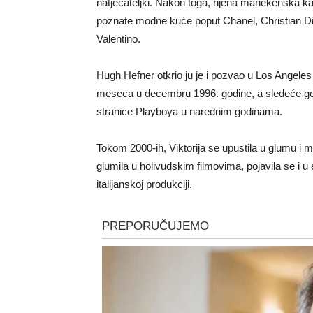
natjecateljki. Nakon toga, njena manekenska k
poznate modne kuće poput Chanel, Christian Dio
Valentino.
Hugh Hefner otkrio ju je i pozvao u Los Angeles 
meseca u decembru 1996. godine, a sledeće godi
stranice Playboya u narednim godinama.
Tokom 2000-ih, Viktorija se upustila u glumu i mu
glumila u holivudskim filmovima, pojavila se i 
italijanskoj produkciji.