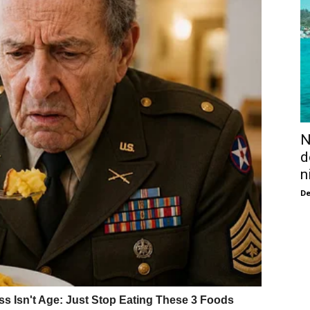
N
d
n
De