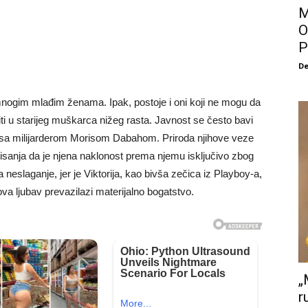
M
O
P
De
nogim mlađim ženama. Ipak, postoje i oni koji ne mogu da
i u starijeg muškarca nižeg rasta. Javnost se često bavi
sa milijarderom Morisom Dabahom. Priroda njihove veze
risanja da je njena naklonost prema njemu isključivo zbog
a neslaganje, jer je Viktorija, kao bivša zečica iz Playboy-a,
va ljubav prevazilazi materijalno bogatstvo.
„
r