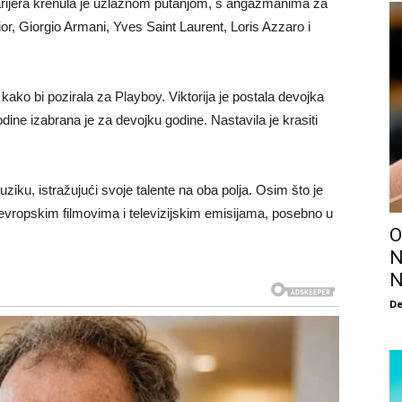
arijera krenula je uzlaznom putanjom, s angažmanima za
r, Giorgio Armani, Yves Saint Laurent, Loris Azzaro i
kako bi pozirala za Playboy. Viktorija je postala devojka
ne izabrana je za devojku godine. Nastavila je krasiti
ziku, istražujući svoje talente na oba polja. Osim što je
u evropskim filmovima i televizijskim emisijama, posebno u
O
N
N
De