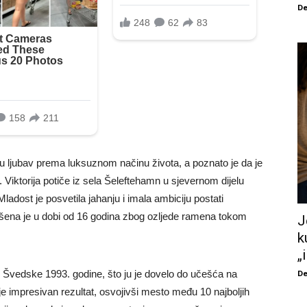
De
oju ljubav prema luksuznom načinu života, a poznato je da je
iktorija potiče iz sela Šeleftehamn u sjevernom dijelu
Mladost je posvetila jahanju i imala ambiciju postati
vršena je u dobi od 16 godina zbog ozljede ramena tokom
J
k
„
De
s Švedske 1993. godine, što ju je dovelo do učešća na
je impresivan rezultat, osvojivši mesto među 10 najboljih