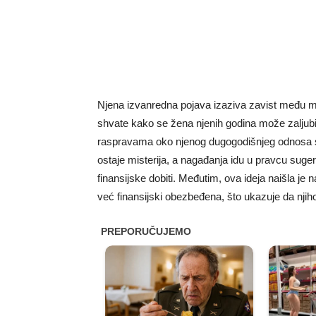
Njena izvanredna pojava izaziva zavist među m
shvate kako se žena njenih godina može zaljubit
raspravama oko njenog dugogodišnjeg odnosa 
ostaje misterija, a nagađanja idu u pravcu suge
finansijske dobiti. Međutim, ova ideja naišla je n
već finansijski obezbeđena, što ukazuje da njiho