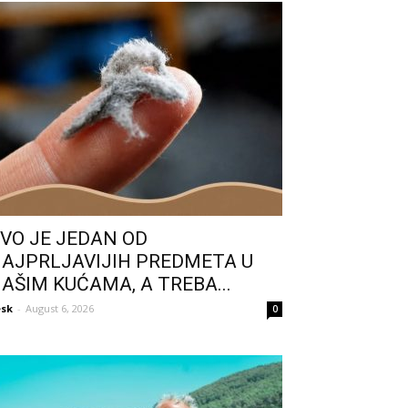
VO JE JEDAN OD
AJPRLJAVIJIH PREDMETA U
AŠIM KUĆAMA, A TREBA...
sk
-
August 6, 2026
0