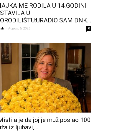
AJKA ME RODILA U 14.GODINI I
STAVILA U
ORODILIŠTU:URADIO SAM DNK...
sk
-
August 6, 2026
0
Mislila je da joj je muž poslao 100
uža iz ljubavi,...