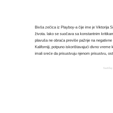
Bivša zečica iz Playboy-a čije ime je Viktorija S
života. Iako se suočava sa konstantnim kritika
plavuša ne obraća previše pažnje na negativne 
Kaliforniji, potpuno iskorištavajući divno vreme
imali sreće da prisustvuju njenom prisustvu, os
Sadržaj 