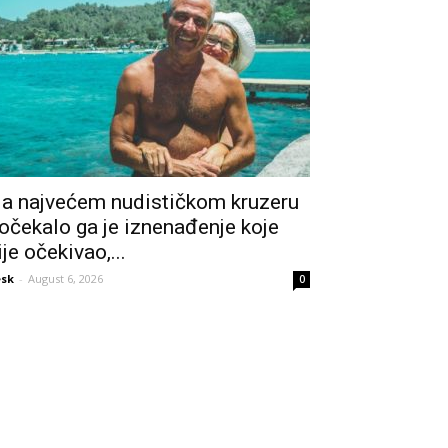
a najvećem nudističkom kruzeru
očekalo ga je iznenađenje koje
ije očekivao,...
sk
-
August 6, 2026
0