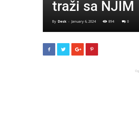
traži sa NJIM
By
Desk
-
January 6, 2024
894
0
Og