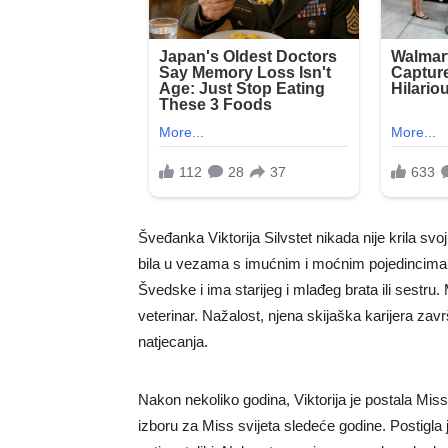
Šveđanka Viktorija Silvstet nikada nije krila sv
bila u vezama s imućnim i moćnim pojedincima. V
Švedske i ima starijeg i mlađeg brata ili sestru. 
veterinar. Nažalost, njena skijaška karijera za
natjecanja.
Nakon nekoliko godina, Viktorija je postala Mis
izboru za Miss svijeta sledeće godine. Postigla 