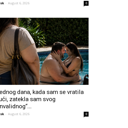
sk
-
August 6, 2026
0
ednog dana, kada sam se vratila
ući, zatekla sam svog
invalidnog“...
sk
-
August 6, 2026
0