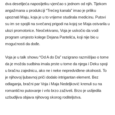
dva desetljeća naposljetku vjenčao s jednom od njih. Tijekom
angažmana u produkciji “Trećeg kanala” imao je priliku
upoznati Maju, koja je u to vrijeme studirala medicinu. Putovi
su im se spojili na svečanoj prigodi na kojoj se Maja ostvarila u
ulozi promotorice. Neočekivano, Voja je uskočio da vodi
program umjesto kolege Dejana Pantelića, koji nije bio u
mogućnosti da dođe.
Voja je u talk showu “Od A do Da” razigrano razmišljao o tome
da je možda sudbina imala prste u tome da njega i Deku spoji
u bračnu zajednicu, ako ne i neke nepredviđene okolnosti. To
je njihovoj ljubavnoj priči dodalo intrigantan element. Bez
odlaganja, bračni par Voja i Maja Nedeljković krenuli su na
romantično putovanje i vrlo brzo zaživeli. Brzo je uslijedila
uzbudljiva objava njihovog skorog roditeljstva.