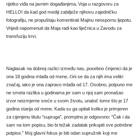
rijetko viđa na javnim događanjima, Voja u razgovoru za
HELLO! da kad god mediji zabilježe njihovu zajedničku
fotografiju, ne propuštaju komentirati Majinu neospornu ljepotu.
Vrijedi napomenuti da Maja radi kao liječnica u Zavodu za
transfuziju krvi.
Naglasak na dobnoj razlici između nas, posebno činjenici da je
ona 18 godina mlađa od mene, čini se da za njih ima veliki
značaj, iako je ona zapravo mlađa od 17. Osobno, potpuno me
ne smeta razlika u godinama jer sam u njoj sam pronašao
izvor neizmjerne sreće u svom životu, unatoč tome što je 17
godina starija od mene. Kada su ga upitali koliko je primjeren
za cijenjenu titulu “supruga”, promptno je odgovorio: “Čak i da
sam na tom popisu, bio bi težak zadatak prikupiti sve potrebne
potpise.” Moj glavni fokus je biti odan supružnik koji me