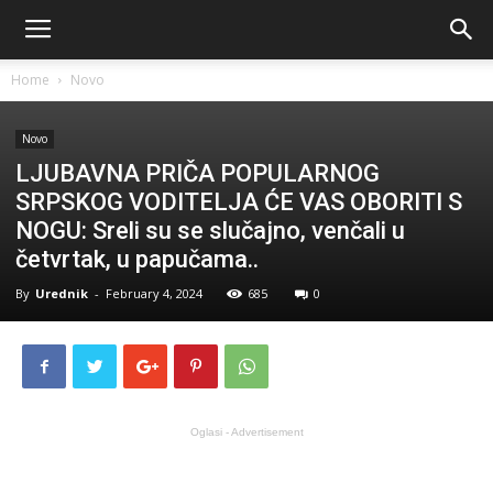
Home
Novo
Novo
LJUBAVNA PRIČA POPULARNOG
SRPSKOG VODITELJA ĆE VAS OBORITI S
NOGU: Sreli su se slučajno, venčali u
četvrtak, u papučama..
By
Urednik
-
February 4, 2024
685
0
Oglasi - Advertisement