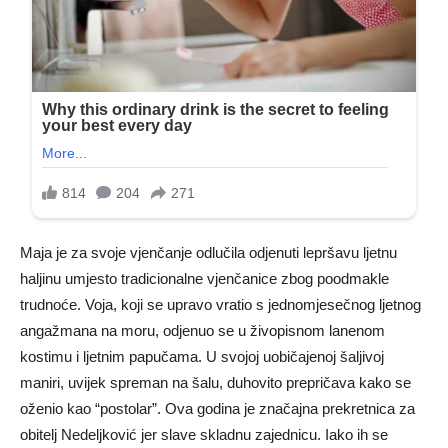
Maja je za svoje vjenčanje odlučila odjenuti lepršavu ljetnu
haljinu umjesto tradicionalne vjenčanice zbog poodmakle
trudnoće. Voja, koji se upravo vratio s jednomjesečnog ljetnog
angažmana na moru, odjenuo se u živopisnom lanenom
kostimu i ljetnim papučama. U svojoj uobičajenoj šaljivoj
maniri, uvijek spreman na šalu, duhovito prepričava kako se
oženio kao “postolar”. Ova godina je značajna prekretnica za
obitelj Nedeljković jer slave skladnu zajednicu. Iako ih se