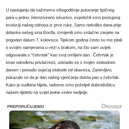
U nastojanju da sažmemo višegodišnje putovanje tipičnog
para u jedno, intenzivirano iskustvo, svjedočili smo postupnoj
evoluciji našeg odnosa iz prve ruke. Samo nekoliko dana prije
dolaska našeg sina Đorđa, izmijenili smo srdačne zavjete na
prigodan datum 7. kolovoza. Tijekom godina često su me pitali
o svojim namjerama u vezi s brakom, na što sam uvijek
odgovarala s “četvrtak” kao svoj omiljeni dan . Četvrtak je
imao određenu privlačnost, uskladio se s mojim slobodnim
danom i ponudio osjećaj slobode od obaveza. Zanimljivo,
pokazalo se da je dan našeg vjenčanja doista pao u četvrtak.
Kako je sudbina htjela, radosno smo poželjeli dobrodošlicu
našem djetetu na svijet jedne vedre nedjelje.