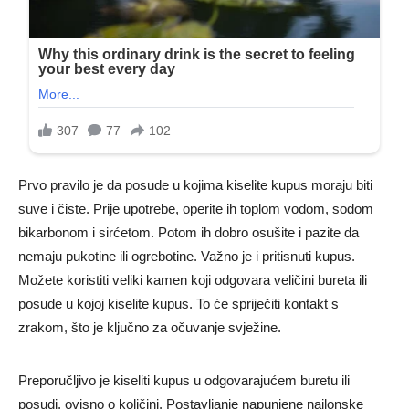
Prvo pravilo je da posude u kojima kiselite kupus moraju biti
suve i čiste. Prije upotrebe, operite ih toplom vodom, sodom
bikarbonom i sirćetom. Potom ih dobro osušite i pazite da
nemaju pukotine ili ogrebotine. Važno je i pritisnuti kupus.
Možete koristiti veliki kamen koji odgovara veličini bureta ili
posude u kojoj kiselite kupus. To će spriječiti kontakt s
zrakom, što je ključno za očuvanje svježine.
Preporučljivo je kiseliti kupus u odgovarajućem buretu ili
posudi, ovisno o količini. Postavljanje napunjene najlonske