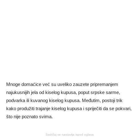
Mnoge domaćice već su uveliko zauzete pripremanjem
najukusnijih jela od kiselog kupusa, poput srpske sarme,
podvarka ili kuvanog kiselog kupusa. Međutim, postoji trik
kako produžiti trajanje kiselog kupusa i spriječiti da se pokvari,
što nije poznato svima.
Sadržaj se nastavlja ispod oglasa