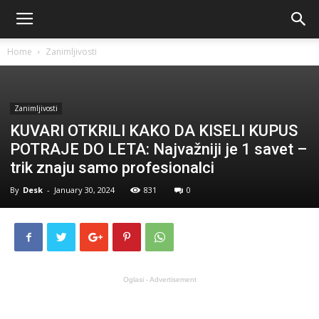
Home
Zanimljivosti
Zanimljivosti
KUVARI OTKRILI KAKO DA KISELI KUPUS
POTRAJE DO LETA: Najvažniji je 1 savet –
trik znaju samo profesionalci
By
Desk
-
January 30, 2024
831
0
Oglasi - Advertisement