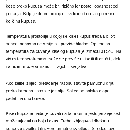
kese preko kupusa može biti rizično jer postoji opasnost od
pucanja. Bolje je dobro procijeniti veličinu bureta i potrebnu
količinu kupusa.
Temperatura prostorije u kojoj se kiseli kupus trebala bi biti
sobna, odnosno ne smije biti previše hladno. Optimalna
temperatura za čuvanje kiselog kupusa je između 0 i 5°C. Na
višim temperaturama može se previše ukiseliti ili osušiti, dok
na nižim može smrznuti ili izgubiti svojstva.
Ako želite izbjeći pretačanje rasola, stavite pamučnu krpu
preko kamena i pospite je solju. Sol će se polako otapati i
padati na dno bureta.
Kiseli kupus je najbolje čuvati na tamnom mjestu jer svjetlost
može utjecati na boju i okus. Treba izbjegavati direktnu
sunčevu svjetlost ili izvore umjetne svjetlosti. Slijedeći ove