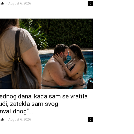
sk
-
August 6, 2026
0
ednog dana, kada sam se vratila
ući, zatekla sam svog
invalidnog“...
sk
-
August 6, 2026
0