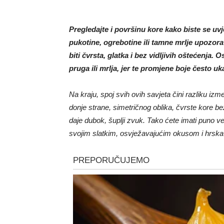
Pregledajte i površinu kore kako biste se uv
pukotine, ogrebotine ili tamne mrlje upozora
biti čvrsta, glatka i bez vidljivih oštećenja.
pruga ili mrlja, jer te promjene boje često uk
Na kraju, spoj svih ovih savjeta čini razliku izm
donje strane, simetričnog oblika, čvrste kore be
daje dubok, šuplji zvuk. Tako ćete imati puno v
svojim slatkim, osvježavajućim okusom i hrsk