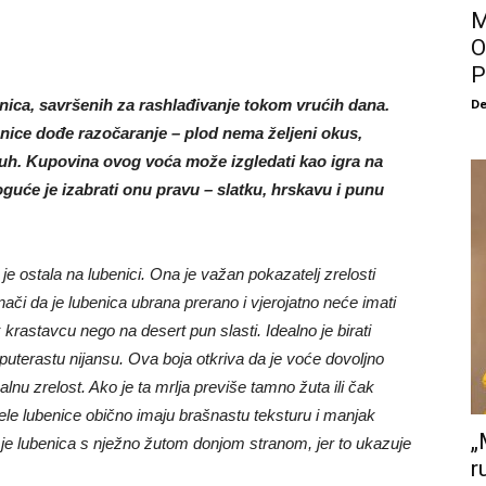
M
O
P
nica, savršenih za rashlađivanje tokom vrućih dana.
De
enice dođe razočaranje – plod nema željeni okus,
i suh. Kupovina ovog voća može izgledati kao igra na
oguće je izabrati onu pravu – slatku, hrskavu i punu
a je ostala na lubenici. Ona je važan pokazatelj zrelosti
nači da je lubenica ubrana prerano i vjerojatno neće imati
 krastavcu nego na desert pun slasti. Idealno je birati
 puterastu nijansu. Ova boja otkriva da je voće dovoljno
lnu zrelost. Ako je ta mrlja previše tamno žuta ili čak
rele lubenice obično imaju brašnastu teksturu i manjak
„
bor je lubenica s nježno žutom donjom stranom, jer to ukazuje
r