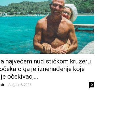
a najvećem nudističkom kruzeru
očekalo ga je iznenađenje koje
ije očekivao,...
sk
-
August 6, 2026
0