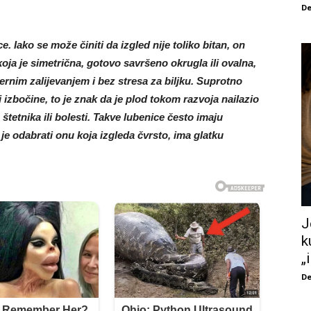
De
ce. Iako se može činiti da izgled nije toliko bitan, on
oja je simetrična, gotovo savršeno okrugla ili ovalna,
ernim zalijevanjem i bez stresa za biljku. Suprotno
i izbočine, to je znak da je plod tokom razvoja nailazio
etnika ili bolesti. Takve lubenice često imaju
je odabrati onu koja izgleda čvrsto, ima glatku
J
k
„
De