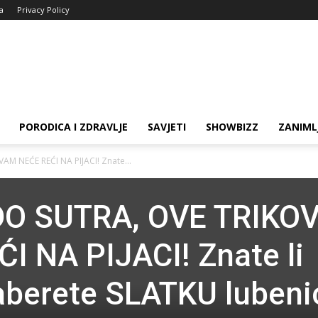
ja
Privacy Policy
PORODICA I ZDRAVLJE
SAVJETI
SHOWBIZZ
ZANIML
AM NEĆE REĆI NA PIJACI! Znate...
DO SUTRA, OVE TRIKO
 NA PIJACI! Znate li
zaberete SLATKU lubeni