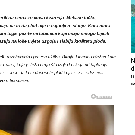
jerili da nema znakova kvarenja. Mekane točke,
vaju na to da plod nije u najboljem stanju. Kora mora
 Osim toga, pazite na lubenice koje imaju mnogo bijelih
azuju na loše uvjete uzgoja i slabiju kvalitetu ploda.
eđu razočaranja i pravog užitka. Birajte lubenicu nježno žute
N
z mana, koja je teža nego što izgleda i koja pri tapkanju
d
eće šanse da kući donesete plod koji će vas oduševiti
n
avom teksturom.
De