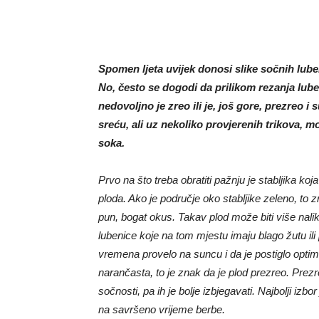
Spomen ljeta uvijek donosi slike sočnih lube
No, često se dogodi da prilikom rezanja lub
nedovoljno je zreo ili je, još gore, prezreo 
sreću, ali uz nekoliko provjerenih trikova, m
soka.
Prvo na što treba obratiti pažnju je stabljika koj
ploda. Ako je područje oko stabljike zeleno, to z
pun, bogat okus. Takav plod može biti više nalik
lubenice koje na tom mjestu imaju blago žutu ili
vremena provelo na suncu i da je postiglo optima
narančasta, to je znak da je plod prezreo. Prez
sočnosti, pa ih je bolje izbjegavati. Najbolji iz
na savršeno vrijeme berbe.