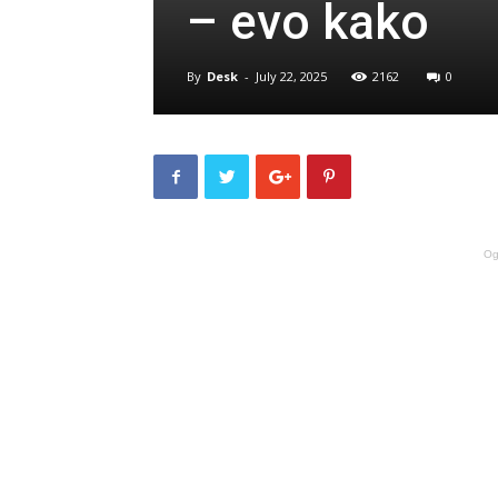
– evo kako
By
Desk
-
July 22, 2025
2162
0
Og