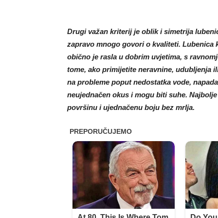
Drugi važan kriterij je oblik i simetrija lubeni
zapravo mnogo govori o kvaliteti. Lubenica k
obično je rasla u dobrim uvjetima, s ravnomj
tome, ako primijetite neravnine, udubljenja il
na probleme poput nedostatka vode, napada št
neujednačen okus i mogu biti suhe. Najbolje 
površinu i ujednačenu boju bez mrlja.