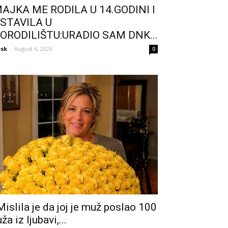
AJKA ME RODILA U 14.GODINI I
STAVILA U
ORODILIŠTU:URADIO SAM DNK...
sk
-
August 6, 2026
0
Mislila je da joj je muž poslao 100
uža iz ljubavi,...