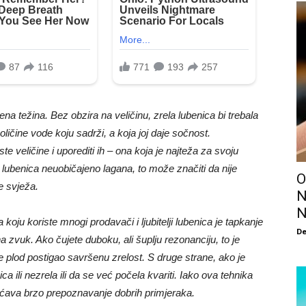
a težina. Bez obzira na veličinu, zrela lubenica bi trebala
količine vode koju sadrži, a koja joj daje sočnost.
te veličine i uporediti ih – ona koja je najteža za svoju
je lubenica neuobičajeno lagana, to može značiti da nije
O
je svježa.
N
N
 koju koriste mnogi prodavači i ljubitelji lubenica je tapkanje
De
a zvuk. Ako čujete duboku, ali šuplju rezonanciju, to je
e plod postigao savršenu zrelost. S druge strane, ako je
ca ili nezrela ili da se već počela kvariti. Iako ova tehnika
gućava brzo prepoznavanje dobrih primjeraka.