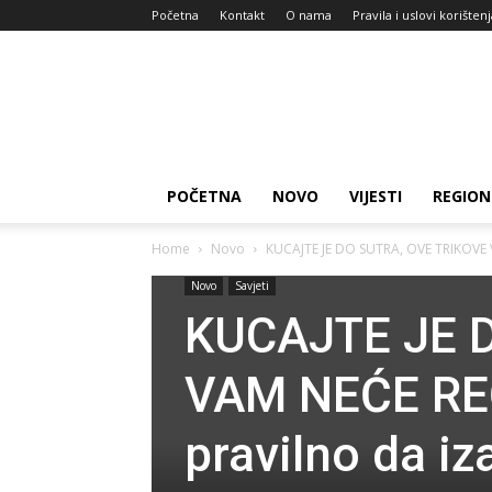
Početna
Kontakt
O nama
Pravila i uslovi korišten
Zdravlje
za
dan
POČETNA
NOVO
VIJESTI
REGION
Home
Novo
KUCAJTE JE DO SUTRA, OVE TRIKOVE V
Novo
Savjeti
KUCAJTE JE 
VAM NEĆE REĆI
pravilno da i