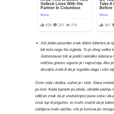
Još jedan pouzdan znak dobre lubenice je njen
biti teža nego što izgleda. To je zbog velike 
Jednostavan trik je podići nekoliko lubenica is
veličinu gotovo sigurno je i najsočnija. Ako 
dovoljno zrela ili da je izgubila vlagu i više ni
Osim vida i dodira, važan je i sluh. Stara metoda
po kori. Kada lupnete po plodu, obratite pažnju n
odličan znak da je unutrašnjost puna soka i da j
zvuk tup ili prigušen, to može značiti da je lubeni
zahtijeva malo vježbe, vrlo je korisna jer omo