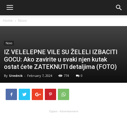
Home
Novo
Novo
IZ VELELEPNE VILE SU ŽELELI IZBACITI
GOCU: Ako zavirite u svaki njen kutak
ostat ćete ZATEKNUTI detaljima (FOTO)
By
Urednik
-
February 7, 2024
774
0
Oglasi - Advertisement