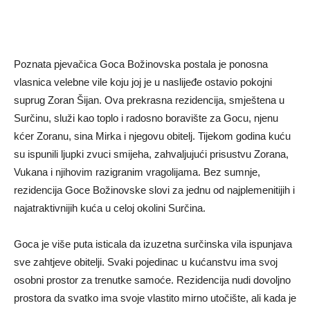
Poznata pjevačica Goca Božinovska postala je ponosna
vlasnica velebne vile koju joj je u naslijeđe ostavio pokojni
suprug Zoran Šijan. Ova prekrasna rezidencija, smještena u
Surčinu, služi kao toplo i radosno boravište za Gocu, njenu
kćer Zoranu, sina Mirka i njegovu obitelj. Tijekom godina kuću
su ispunili ljupki zvuci smijeha, zahvaljujući prisustvu Zorana,
Vukana i njihovim razigranim vragolijama. Bez sumnje,
rezidencija Goce Božinovske slovi za jednu od najplemenitijih i
najatraktivnijih kuća u celoj okolini Surčina.
Goca je više puta isticala da izuzetna surčinska vila ispunjava
sve zahtjeve obitelji. Svaki pojedinac u kućanstvu ima svoj
osobni prostor za trenutke samoće. Rezidencija nudi dovoljno
prostora da svatko ima svoje vlastito mirno utočište, ali kada je