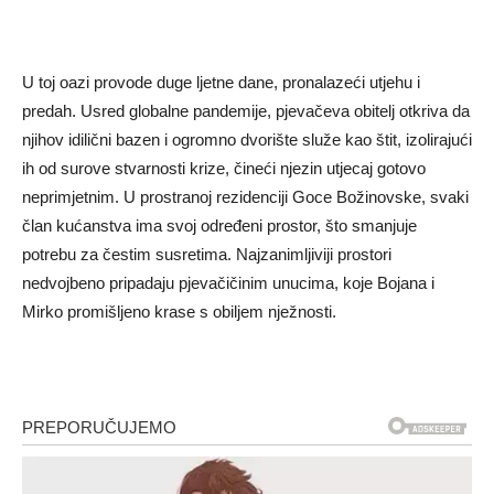
U toj oazi provode duge ljetne dane, pronalazeći utjehu i
predah. Usred globalne pandemije, pjevačeva obitelj otkriva da
njihov idilični bazen i ogromno dvorište služe kao štit, izolirajući
ih od surove stvarnosti krize, čineći njezin utjecaj gotovo
neprimjetnim. U prostranoj rezidenciji Goce Božinovske, svaki
član kućanstva ima svoj određeni prostor, što smanjuje
potrebu za čestim susretima. Najzanimljiviji prostori
nedvojbeno pripadaju pjevačičinim unucima, koje Bojana i
Mirko promišljeno krase s obiljem nježnosti.