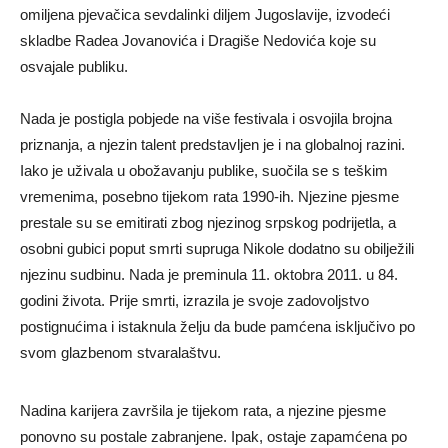
omiljena pjevačica sevdalinki diljem Jugoslavije, izvodeći
skladbe Radea Jovanovića i Dragiše Nedovića koje su
osvajale publiku.
Nada je postigla pobjede na više festivala i osvojila brojna
priznanja, a njezin talent predstavljen je i na globalnoj razini.
Iako je uživala u obožavanju publike, suočila se s teškim
vremenima, posebno tijekom rata 1990-ih. Njezine pjesme
prestale su se emitirati zbog njezinog srpskog podrijetla, a
osobni gubici poput smrti supruga Nikole dodatno su obilježili
njezinu sudbinu. Nada je preminula 11. oktobra 2011. u 84.
godini života. Prije smrti, izrazila je svoje zadovoljstvo
postignućima i istaknula želju da bude pamćena isključivo po
svom glazbenom stvaralaštvu.
Nadina karijera završila je tijekom rata, a njezine pjesme
ponovno su postale zabranjene. Ipak, ostaje zapamćena po