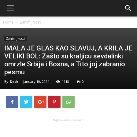
Home
Zanimljivosti
Zanimljivosti
IMALA JE GLAS KAO SLAVUJ, A KRILA JE
VELIKI BOL: Zašto su kraljicu sevdalinki
omrzle Srbija i Bosna, a Tito joj zabranio
pesmu
By
Desk
-
January 10, 2024
1118
0
Oglasi - Advertisement