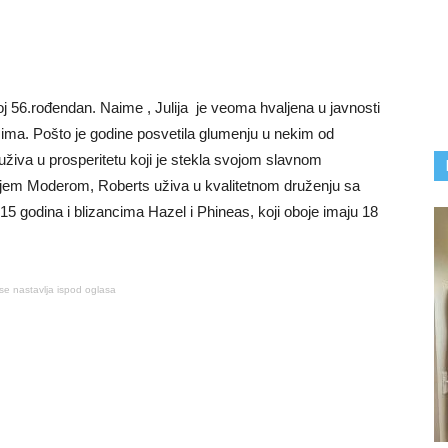
j 56.rođendan. Naime , Julija je veoma hvaljena u javnosti
esima. Pošto je godine posvetila glumenju u nekim od
uživa u prosperitetu koji je stekla svojom slavnom
jem Moderom, Roberts uživa u kvalitetnom druženju sa
5 godina i blizancima Hazel i Phineas, koji oboje imaju 18
se nastavlja ispod oglasa