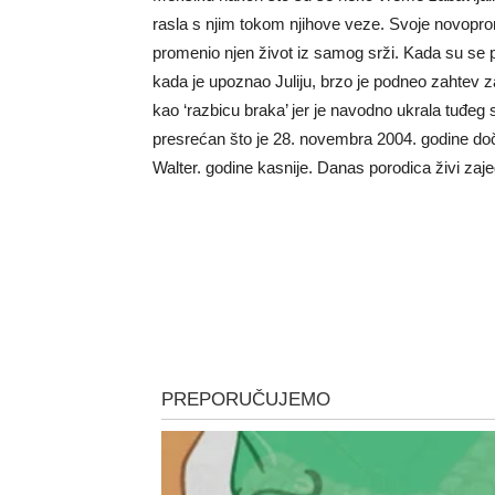
rasla s njim tokom njihove veze. Svoje novopron
promenio njen život iz samog srži. Kada su se p
kada je upoznao Juliju, brzo je podneo zahtev za r
kao ‘razbicu braka’ jer je navodno ukrala tuđeg
presrećan što je 28. novembra 2004. godine doč
Walter. godine kasnije. Danas porodica živi zaj