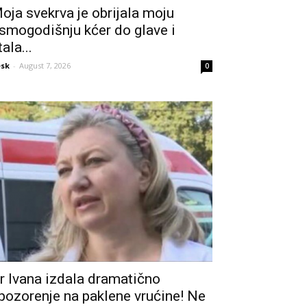
oja svekrva je obrijala moju
smogodišnju kćer do glave i
tala...
sk
-
August 7, 2026
0
r Ivana izdala dramatično
pozorenje na paklene vrućine! Ne