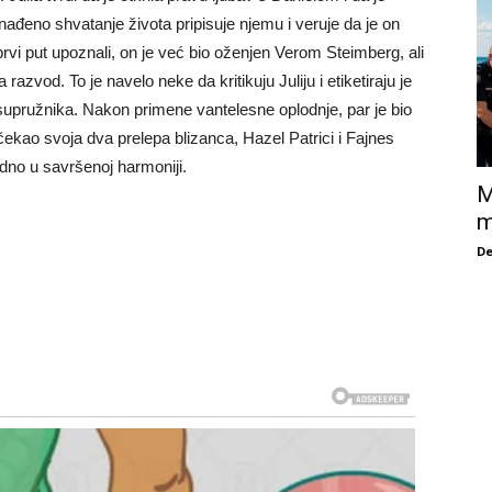
ađeno shvatanje života pripisuje njemu i veruje da je on
rvi put upoznali, on je već bio oženjen Verom Steimberg, ali
azvod. To je navelo neke da kritikuju Juliju i etiketiraju je
 supružnika. Nakon primene vantelesne oplodnje, par je bio
ekao svoja dva prelepa blizanca, Hazel Patrici i Fajnes
edno u savršenoj harmoniji.
M
m
De