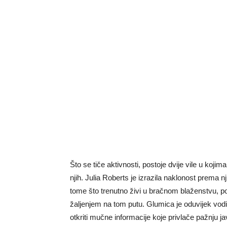
Što se tiče aktivnosti, postoje dvije vile u koj
njih. Julia Roberts je izrazila naklonost prema
tome što trenutno živi u bračnom blaženstvu, po
žaljenjem na tom putu. Glumica je oduvijek vodil
otkriti mučne informacije koje privlače pažnju j