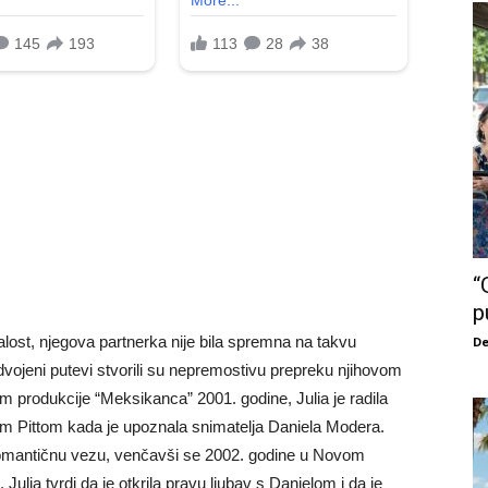
“
p
žalost, njegova partnerka nije bila spremna na takvu
De
 odvojeni putevi stvorili su nepremostivu prepreku njihovom
m produkcije “Meksikanca” 2001. godine, Julia je radila
om Pittom kada je upoznala snimatelja Daniela Modera.
romantičnu vezu, venčavši se 2002. godine u Novom
ulia tvrdi da je otkrila pravu ljubav s Danielom i da je