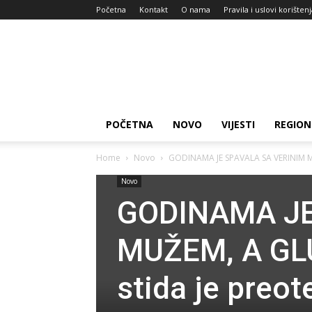
Početna
Kontakt
O nama
Pravila i uslovi korišten
Zdravlje
za
dan
POČETNA
NOVO
VIJESTI
REGION
Home
Novo
GODINAMA JE SPAVALA SA VERINIM MU
Novo
GODINAMA JE
MUŽEM, A GL
stida je preo