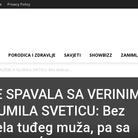
ja
Privacy Policy
PORODICA I ZDRAVLJE
SAVJETI
SHOWBIZZ
ZANIML
ŽEM, A GLUMILA SVETICU: Bez stida je...
 SPAVALA SA VERINI
UMILA SVETICU: Bez
tela tuđeg muža, pa sa