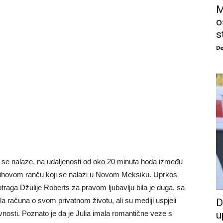
M
o
s
De
ima se nalaze, na udaljenosti od oko 20 minuta hoda između
 njihovom ranču koji se nalazi u Novom Meksiku. Uprkos
traga Džulije Roberts za pravom ljubavlju bila je duga, sa
a računa o svom privatnom životu, ali su mediji uspjeli
D
avnosti. Poznato je da je Julia imala romantične veze s
u