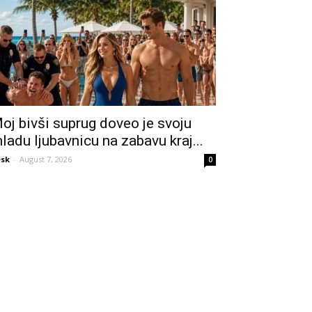
oj bivši suprug doveo je svoju
ladu ljubavnicu na zabavu kraj...
sk
-
August 7, 2026
0