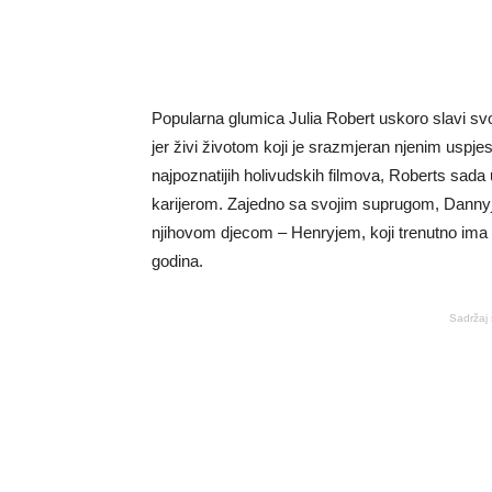
Popularna glumica Julia Robert uskoro slavi svo
jer živi životom koji je srazmjeran njenim uspj
najpoznatijih holivudskih filmova, Roberts sada 
karijerom. Zajedno sa svojim suprugom, Danny
njihovom djecom – Henryjem, koji trenutno ima 1
godina.
Sadržaj 