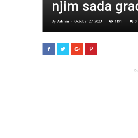
njim sada gr
By
Admin
-
October 27, 2023
1191
0
Og