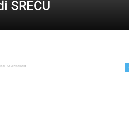
adi SREĆU
lasi - Advertisement