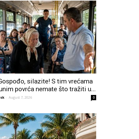
Gospođo, silazite! S tim vrećama
unim povrća nemate što tražiti u...
sk
-
August 7, 2026
0