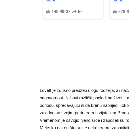
Lovett je zdušno preuzeo ulogu roditelja, ali na
odgovornost. Njihovi različiti pogledi na život i
odnosu, sprečavajući ih da krenu naprijed. Toko
zajedno sa svojim partnerom i prijateljem Brad
Vremenom je osvojio njeno srce i započeli su 
Meksiku nakon što su se neko vreme zabavljali. J