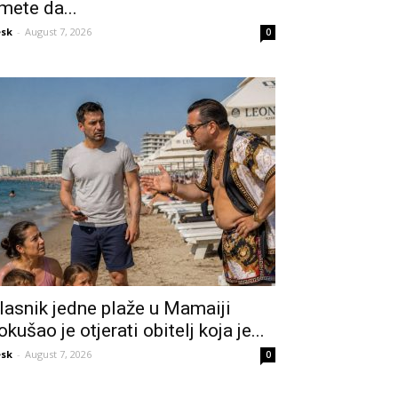
mete da...
sk
-
August 7, 2026
0
lasnik jedne plaže u Mamaiji
okušao je otjerati obitelj koja je...
sk
-
August 7, 2026
0