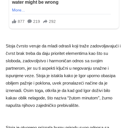
Stoja čvrsto veruje da mladi odrasli koji traže zadovoljavajući i
čvrst brak treba da daju prioritet elementima kao što su
sloboda, zadovoljstvo i harmoničan odnos sa svojim
partnerom, jer su ti aspekti ključni u negovanju snažne i
ispunjene veze. Stoja je istakla kako je Igor uporno obasipa
obiljem pažnje i poklona, ​​uvek pronalazeći načine da je
iznenadi. Osim toga, otkrila je da kad god Igor doživi bilo
kakav oblik nelagode, što naziva “žutom minutom”, žurno
napušta njihovo zajedničko prebivalište.
Stoja je otvoreno priznala burnu prirodu svog odnosa sa