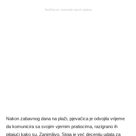
Sadržaj se nastavlja ispod oglasa
Nakon zabavnog dana na plaži, pjevačica je odvojila vrijeme
da komunicira sa svojim vjernim pratiocima, razigrano ih
pitajući kako su. Zanimljivo, Stoja je već deceniju udata za