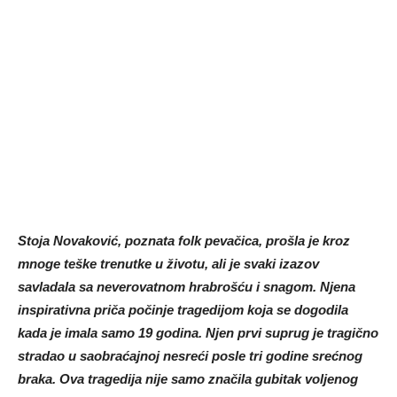
Stoja Novaković, poznata folk pevačica, prošla je kroz
mnoge teške trenutke u životu, ali je svaki izazov
savladala sa neverovatnom hrabrošću i snagom. Njena
inspirativna priča počinje tragedijom koja se dogodila
kada je imala samo 19 godina. Njen prvi suprug je tragično
stradao u saobraćajnoj nesreći posle tri godine srećnog
braka. Ova tragedija nije samo značila gubitak voljenog