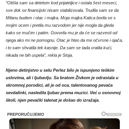
“Otišla sam sa detetom kod prijateljice i ostala šest meseci,
sve dok se finansijski nisam stabilizovala. Trudila sam se da
Milanu budem i otac i majka. Moja majka Katica borila se s
mojim ocem i pretila mu razvodom jer nije mogla da gleda
kako se mučim i patim. Govorila mu je da će se razvesti od
njega ako mi ne pomognu. Otac je hteo da me očvrsne i ojača,
i to sam shvatila tek kasnije. Da sam se tada vratila kući,
nikada ne bih uspela”, rekla je Stoja.
Njeno detinjstvo u selu Perlez bilo je ispunjeno teškim
uslovima, ali i ljubavlju. Sa bratom Živkom je odrastala u
skromnoj porodici, ali je od oca, talentovanog pevača
sevdalinki, nasledila ljubav prema muzici. Već u osnovnoj
školi, njen pevački talenat je došao do izražaja.