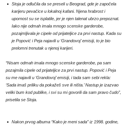
Stoja je odlučila da se preseli u Beograd, gde je započela
karijeru pevačice u lokalnoj kafani. Njena hrabrost i
upornost su se isplatile, jer je njen talenat ubrzo prepoznat.
Iako nije odmah imala mnogo scenske garderobe,
pozajmljivala je cipele od prijateljice za prvi nastup. Kada su
je Popović i Peja najavili u ‘Grandovoj’ emisiji, to je bio
prelomni trenutak u njenoj karijeri.
“Nisam odmah imala mnogo scenske garderobe, pa sam
pozajmila cipele od prijateljice za prvi nastup. Popović i Peja
su me najavili u ‘Grandovoj’ emisiji, i tada sam sebi rekla:
‘Sada imaš priliku da pokažeš sve ili ništa.’ Nastup je izazvao
veliki bum kod publike, i svi su mi govorili da sam pravo čudo”,
prisetila se Stoja.
Nakon prvog albuma “Kako je meni sada” iz 1998. godine,