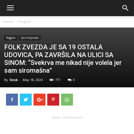
Home
Region
Region
Zanimljivosti
FOLK ZVEZDA JE SA 19 OSTALA
UDOVICA, PA ZAVRŠILA NA ULICI SA
SINOM: “Svekrva me nikad nije volela jer
sam siromašna”
By
Desk
-
May 18, 2024
771
0
Oglasi - Advertisement