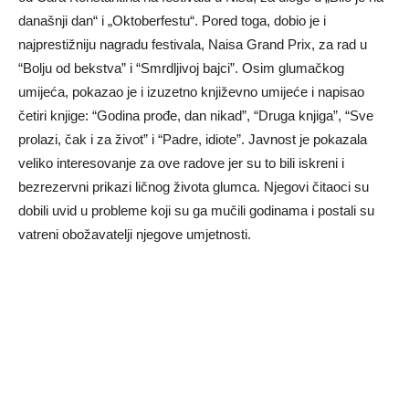
današnji dan“ i „Oktoberfestu“. Pored toga, dobio je i
najprestižniju nagradu festivala, Naisa Grand Prix, za rad u
“Bolju od bekstva” i “Smrdljivoj bajci”. Osim glumačkog
umijeća, pokazao je i izuzetno književno umijeće i napisao
četiri knjige: “Godina prođe, dan nikad”, “Druga knjiga”, “Sve
prolazi, čak i za život” i “Padre, idiote”. Javnost je pokazala
veliko interesovanje za ove radove jer su to bili iskreni i
bezrezervni prikazi ličnog života glumca. Njegovi čitaoci su
dobili uvid u probleme koji su ga mučili godinama i postali su
vatreni obožavatelji njegove umjetnosti.