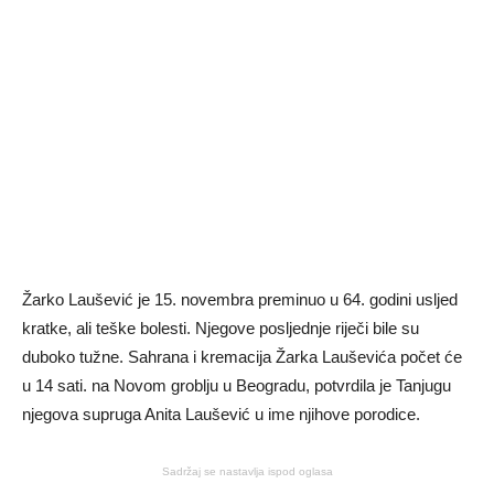
Žarko Laušević je 15. novembra preminuo u 64. godini usljed
kratke, ali teške bolesti. Njegove posljednje riječi bile su
duboko tužne. Sahrana i kremacija Žarka Lauševića počet će
u 14 sati. na Novom groblju u Beogradu, potvrdila je Tanjugu
njegova supruga Anita Laušević u ime njihove porodice.
Sadržaj se nastavlja ispod oglasa