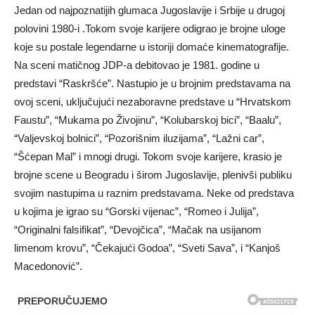
Jedan od najpoznatijih glumaca Jugoslavije i Srbije u drugoj
polovini 1980-i .Tokom svoje karijere odigrao je brojne uloge
koje su postale legendarne u istoriji domaće kinematografije.
Na sceni matičnog JDP-a debitovao je 1981. godine u
predstavi “Raskršće”. Nastupio je u brojnim predstavama na
ovoj sceni, uključujući nezaboravne predstave u “Hrvatskom
Faustu”, “Mukama po Živojinu”, “Kolubarskoj bici”, “Baalu”,
“Valjevskoj bolnici”, “Pozorišnim iluzijama”, “Lažni car”,
“Šćepan Mal” i mnogi drugi. Tokom svoje karijere, krasio je
brojne scene u Beogradu i širom Jugoslavije, plenivši publiku
svojim nastupima u raznim predstavama. Neke od predstava
u kojima je igrao su “Gorski vijenac”, “Romeo i Julija”,
“Originalni falsifikat”, “Devojčica”, “Mačak na usijanom
limenom krovu”, “Čekajući Godoa”, “Sveti Sava”, i “Kanjoš
Macedonović”.