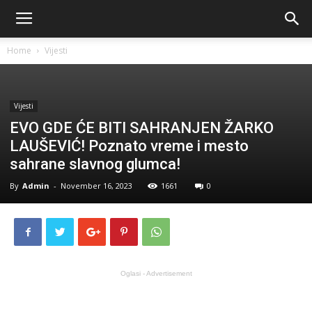
Home
Vijesti
Vijesti
EVO GDE ĆE BITI SAHRANJEN ŽARKO
LAUŠEVIĆ! Poznato vreme i mesto
sahrane slavnog glumca!
By
Admin
-
November 16, 2023
1661
0
Oglasi - Advertisement