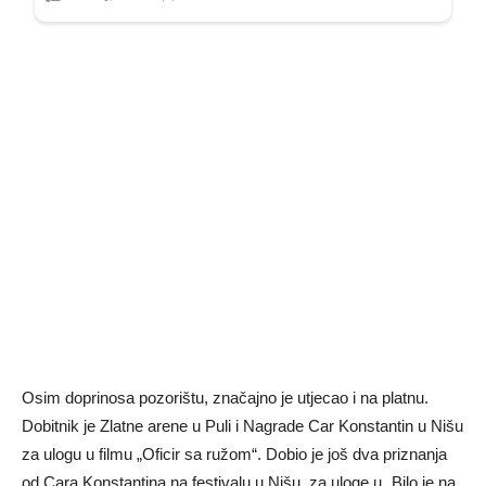
Osim doprinosa pozorištu, značajno je utjecao i na platnu.
Dobitnik je Zlatne arene u Puli i Nagrade Car Konstantin u Nišu
za ulogu u filmu „Oficir sa ružom“. Dobio je još dva priznanja
od Cara Konstantina na festivalu u Nišu, za uloge u „Bilo je na