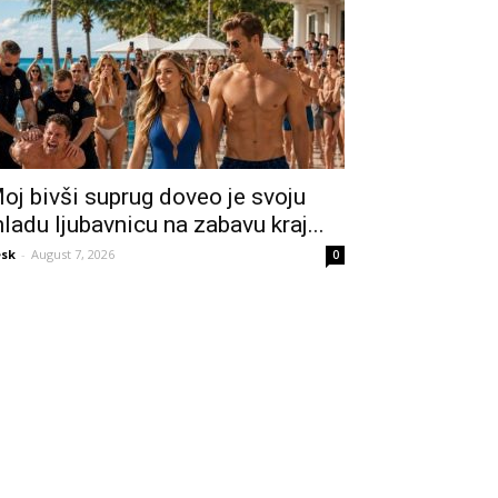
oj bivši suprug doveo je svoju
ladu ljubavnicu na zabavu kraj...
sk
-
August 7, 2026
0