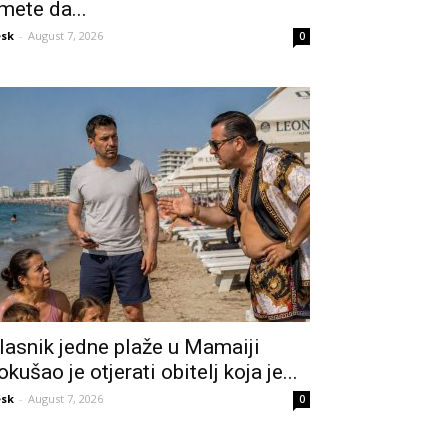
mete da...
sk
-
August 7, 2026
0
lasnik jedne plaže u Mamaiji
okušao je otjerati obitelj koja je...
sk
-
August 7, 2026
0