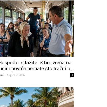
Gospođo, silazite! S tim vrećama
unim povrća nemate što tražiti u...
sk
-
August 7, 2026
0