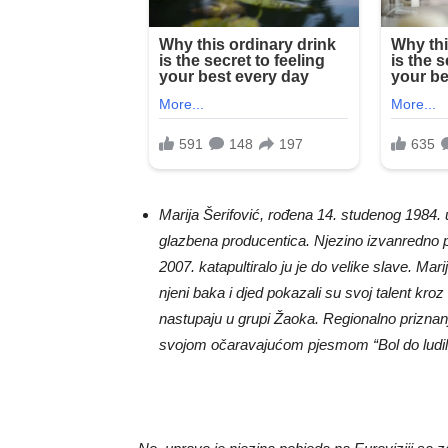
Marija Šerifović, rođena 14. studenog 1984. 
glazbena producentica. Njezino izvanredno 
2007. katapultiralo ju je do velike slave. Mari
njeni baka i djed pokazali su svoj talent kroz
nastupaju u grupi Žaoka. Regionalno priznanje
svojom očaravajućom pjesmom “Bol do ludil