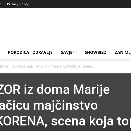
ja
Privacy Policy
PORODICA I ZDRAVLJE
SAVJETI
SHOWBIZZ
ZANIML
fović: Pevačicu majčinstvo promenilo IZ KORENA, scena...
ZOR iz doma Marije
vačicu majčinstvo
KORENA, scena koja to