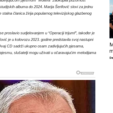
 zadivljujućom pjesmom “Molitva” zaokupila pozornost
tudijskih albuma do 2024. Marija Šerifović slovi za jednu
je stalna članica žirija popularnog televizijskog glazbenog
se proslavio sudjelovanjem u “Operaciji trijumf”, također je
ifović je u kolovozu 2023. godine predstavila svoj nastupni
M
. Ovaj CD sadrži ukupno osam zadivljujućih pjesama,
m
pjesmu, slušatelji mogu uživati ​​u očaravajućim melodijama
De