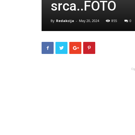
srca..FOTO
By
Redakcija
-
May 20, 2024
855
0
Og