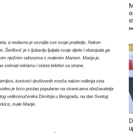
M
o
s
De
eta, a nedavno je osvojila sve svoje pratitelje. Nakon
Šerifović je s ljubavlju ljuljala svoje dijete i obasipala ga
zinim nježnim odnosima s malenim Mariom. Marija je,
 snimati reklamu i skloni telefon sa strane.
animljivo, korisnici društvenih mreža nakon rođenja sina
 video je brzo postao popularan na stranicama obožavatelja
etog velikomučenika Dimitrija u Beogradu, na dan Svetog
erkice, male Marije.
D
u