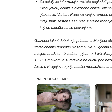
Za detaljnije informacije možete pogledati po
Kragujevcu, dolazi iz glazbene obitelji. Njen
glazbenik. Verica i Rade su svojevremeno bil
Inđiji. Ipak, rastali su se prije Marijina rođe
koji se također bavio pjevanjem.
Glazbeni talent duboko je prisutan u Marijinoj obit
tradicionalnih gradskih pjesama. Sa 12 godina Mar
svojom snažnom izvedbom pjesme “I will always 
1998. s majkom je surađivala na duetu pod nazi
školu u Kragujevcu prije studija menadžmenta 