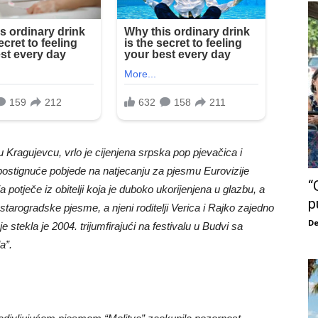
u Kragujevcu, vrlo je cijenjena srpska pop pjevačica i
postignuće pobjede na natjecanju za pjesmu Eurovizije
“
ja potječe iz obitelji koja je duboko ukorijenjena u glazbu, a
p
 starogradske pjesme, a njeni roditelji Verica i Rajko zajedno
De
 stekla je 2004. trijumfirajući na festivalu u Budvi sa
a”.