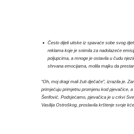
Često dijeli utiske iz spavaće sobe svog djet
reklama koje je snimila za nadolazeće emisije, 
poljupcima, a mnoge je ostavila u čudu nje
shrvana emocijama, molila majku da prestane
“Oh, moj dragi mali žuti dječače”, izrazila je. Z
primjećuju primjetnu promjenu kod pjevačice, a
Šerifović. Podsjećamo, pjevačica je u crkvi Sv
Vasilija Ostroškog, proslavila krštenje svoje kć