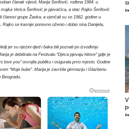
s
seban članak vijesti. Marija Šerifović, rođena 1984. u
a majka Verica Šerifović je pjevačica, a otac Rajko Šerifović
De
i članovi grupe Žaoka, a vjenčali su se 1982. godine u
nja. Rajko se kasnije ponovno oženio i dobio sina Danijela,
elji jer su njezini djed i baka bili poznati po izvođenju
ija je debitirala na Festivalu “Djeca pjevaju hitove” gdje je
love you” osvojila publiku i osigurala prvo mjesto. Godine
vom “Moje bube”. Marija je završila gimnaziju i Glazbenu
u Beogradu.
V
p
De