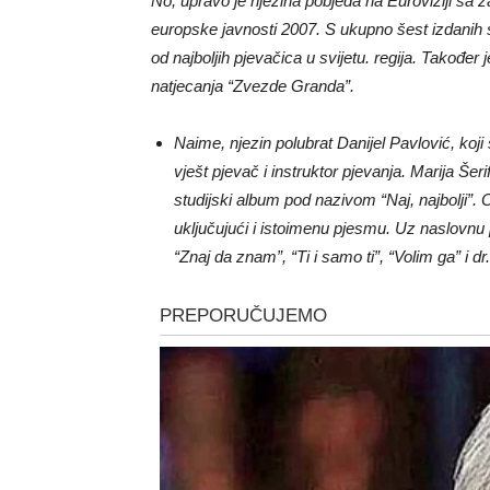
No, upravo je njezina pobjeda na Euroviziji sa
europske javnosti 2007. S ukupno šest izdanih s
od najboljih pjevačica u svijetu. regija. Također 
natjecanja “Zvezde Granda”.
Naime, njezin polubrat Danijel Pavlović, koji 
vješt pjevač i instruktor pjevanja. Marija Šer
studijski album pod nazivom “Naj, najbolji”
uključujući i istoimenu pjesmu. Uz naslovnu 
“Znaj da znam”, “Ti i samo ti”, “Volim ga” i dr.