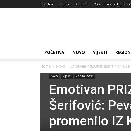
Početna
Kontakt
O nama
Pravila i uslovi korišten
Zdravlje
za
dan
POČETNA
NOVO
VIJESTI
REGION
Home
Novo
Emotivan PRIZOR iz doma Marije Šeri
Novo
Vijesti
Zanimljivosti
Emotivan PRI
Šerifović: Pe
promenilo IZ 