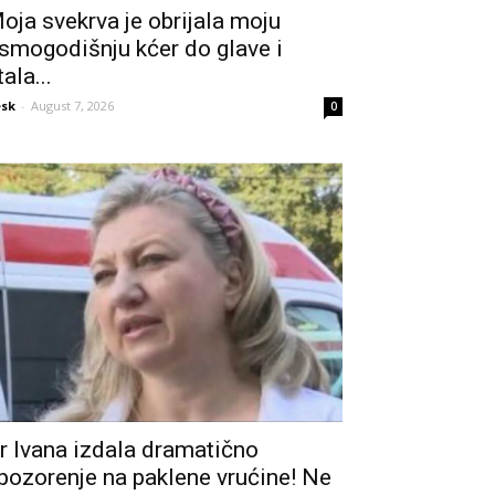
oja svekrva je obrijala moju
smogodišnju kćer do glave i
tala...
sk
-
August 7, 2026
0
r Ivana izdala dramatično
pozorenje na paklene vrućine! Ne