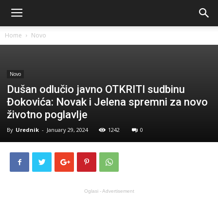
Home
Novo
Novo
Dušan odlučio javno OTKRITI sudbinu
Đokovića: Novak i Jelena spremni za novo
životno poglavlje
By
Urednik
-
January 29, 2024
1242
0
Oglasi - Advertisement