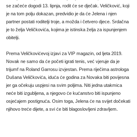
se začeće dogodi 13. lipnja, rodit će se dječak. Veličković, koji
je na tom polju dokazan, predvidio je da će Jelena i njen
partner postati roditelji troje, a možda i četvero djece. Srdačna
je to želja Veličkovića, kojima je istinska želja za ispunjenjem
obitelji.
Prema Veličkovićevoj izjavi za VIP magazin, od ljeta 2019.
Novak ne samo da će početi igrati tenis, već vjeruje da je
trijumf na Roland Garrosu izvjestan. Prema riječima astrologa
Dušana Veličkovića, iduća će godina za Novaka biti povijesna
jer ga očekuju uspjesi na svim poljima. Niti jedna utakmica
neće biti izgubljena, a njegovo će kućanstvo biti ispunjeno
osjećajem postignuća. Osim toga, Jelena će na svijet dočekati
njihovo treće dijete, a svi će biti blagoslovljeni zdravljem.