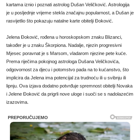
kartama iznio i poznati astrolog Dušan Veličković. Astrologija
je u posljednje vrijeme stekla značajnu popularnost, a Dušan je
rasvijetlio što pokazuju natalne karte obitelji Đoković.
Jelena Đoković, rođena u horoskopskom znaku Blizanci,
također je u znaku Škorpiona. Nadalje, njezin progresivni
Mjesec poravnat je s Marsom, vladarom njezine pete kuće.
Prema riječima pokojnog astrologa Dušana Veličkovića,
odgovornost za djecu i potomstvo pada na to kućanstvo, što
implicira da Jelena ima potencijal za trudnoću ili u svibnju ili
lipnju. Ova izjava dodatno potvrđuje spremnost obitelji Novaka
i Jelene Đoković da prigrli nove uloge i suoči se s nadolazećim
izazovima.