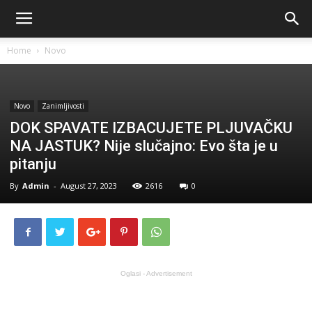
Home
Novo
Novo
Zanimljivosti
DOK SPAVATE IZBACUJETE PLJUVAČKU
NA JASTUK? Nije slučajno: Evo šta je u
pitanju
By
Admin
-
August 27, 2023
2616
0
Oglasi - Advertisement