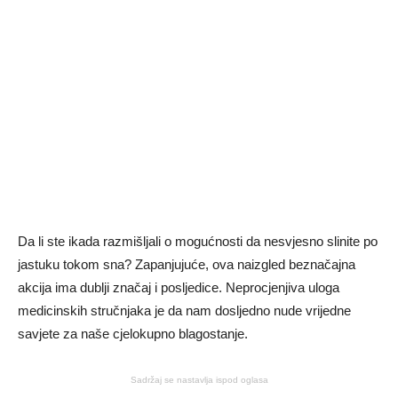
Da li ste ikada razmišljali o mogućnosti da nesvjesno slinite po
jastuku tokom sna? Zapanjujuće, ova naizgled beznačajna
akcija ima dublji značaj i posljedice. Neprocjenjiva uloga
medicinskih stručnjaka je da nam dosljedno nude vrijedne
savjete za naše cjelokupno blagostanje.
Sadržaj se nastavlja ispod oglasa