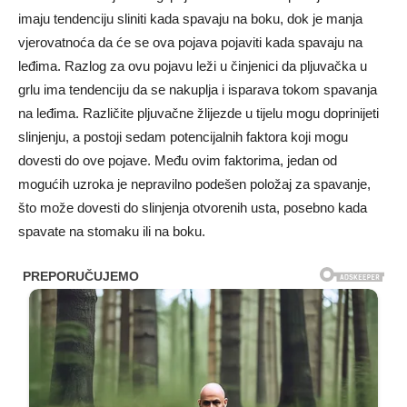
imaju tendenciju sliniti kada spavaju na boku, dok je manja
vjerovatnoća da će se ova pojava pojaviti kada spavaju na
leđima. Razlog za ovu pojavu leži u činjenici da pljuvačka u
grlu ima tendenciju da se nakuplja i isparava tokom spavanja
na leđima. Različite pljuvačne žlijezde u tijelu mogu doprinijeti
slinjenju, a postoji sedam potencijalnih faktora koji mogu
dovesti do ove pojave. Među ovim faktorima, jedan od
mogućih uzroka je nepravilno podešen položaj za spavanje,
što može dovesti do slinjenja otvorenih usta, posebno kada
spavate na stomaku ili na boku.