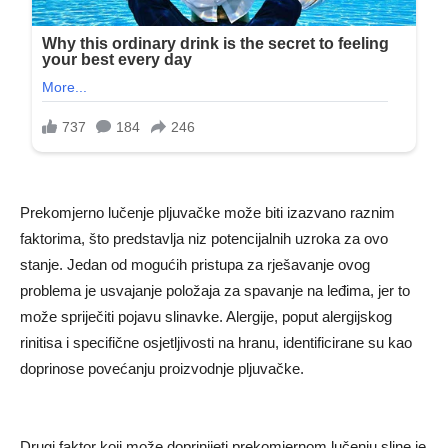
Prekomjerno lučenje pljuvačke može biti izazvano raznim
faktorima, što predstavlja niz potencijalnih uzroka za ovo
stanje. Jedan od mogućih pristupa za rješavanje ovog
problema je usvajanje položaja za spavanje na leđima, jer to
može spriječiti pojavu slinavke. Alergije, poput alergijskog
rinitisa i specifične osjetljivosti na hranu, identificirane su kao
doprinose povećanju proizvodnje pljuvačke.
Drugi faktor koji može doprinijeti prekomjernom lučenju sline je