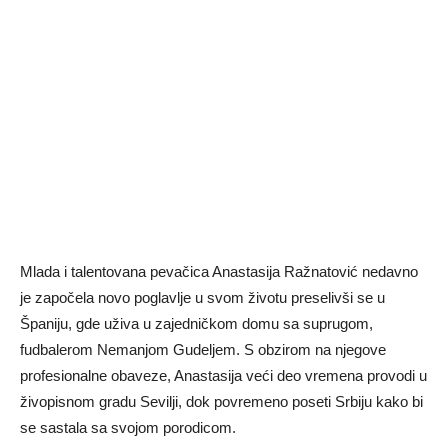
Mlada i talentovana pevačica Anastasija Ražnatović nedavno
je započela novo poglavlje u svom životu preselivši se u
Španiju, gde uživa u zajedničkom domu sa suprugom,
fudbalerom Nemanjom Gudeljem. S obzirom na njegove
profesionalne obaveze, Anastasija veći deo vremena provodi u
živopisnom gradu Sevilji, dok povremeno poseti Srbiju kako bi
se sastala sa svojom porodicom.