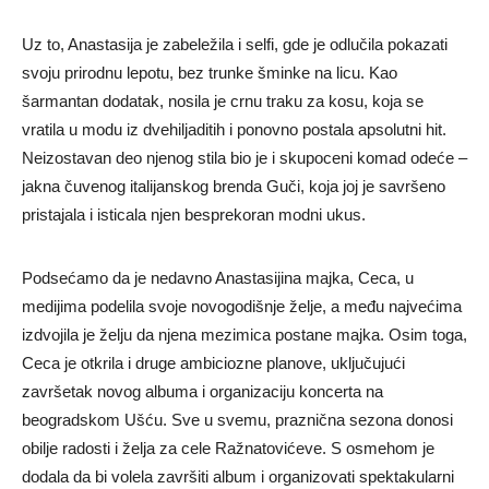
Uz to, Anastasija je zabeležila i selfi, gde je odlučila pokazati
svoju prirodnu lepotu, bez trunke šminke na licu. Kao
šarmantan dodatak, nosila je crnu traku za kosu, koja se
vratila u modu iz dvehiljaditih i ponovno postala apsolutni hit.
Neizostavan deo njenog stila bio je i skupoceni komad odeće –
jakna čuvenog italijanskog brenda Guči, koja joj je savršeno
pristajala i isticala njen besprekoran modni ukus.
Podsećamo da je nedavno Anastasijina majka, Ceca, u
medijima podelila svoje novogodišnje želje, a među najvećima
izdvojila je želju da njena mezimica postane majka. Osim toga,
Ceca je otkrila i druge ambiciozne planove, uključujući
završetak novog albuma i organizaciju koncerta na
beogradskom Ušću. Sve u svemu, praznična sezona donosi
obilje radosti i želja za cele Ražnatovićeve. S osmehom je
dodala da bi volela završiti album i organizovati spektakularni