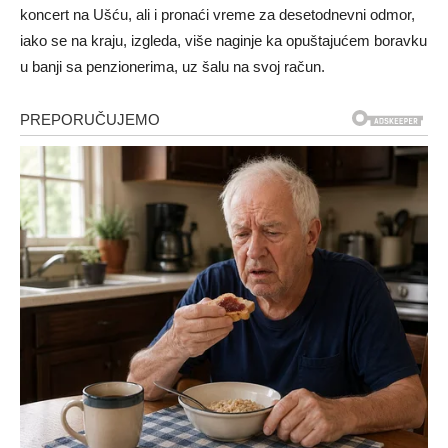
koncert na Ušću, ali i pronaći vreme za desetodnevni odmor,
iako se na kraju, izgleda, više naginje ka opuštajućem boravku
u banji sa penzionerima, uz šalu na svoj račun.