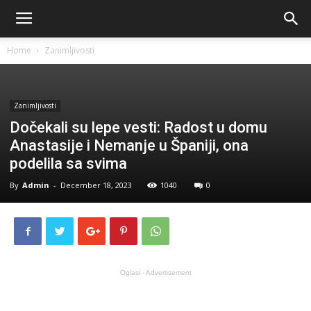
Home
Zanimljivosti
Zanimljivosti
Dočekali su lepe vesti: Radost u domu
Anastasije i Nemanje u Španiji, ona
podelila sa svima
By
Admin
-
December 18, 2023
1040
0
Oglasi - Advertisement