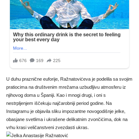
U duhu praznične euforije, Ražnatovićeva je podelila sa svojim
pratiocima na društvenim mrežama uzbudljivu atmosferu iz
njihovog doma u Španiji. Kao i mnogi drugi, i oni s
nestrpljenjem iščekuju najčarobniji period godine. Na
Instagramu je objavila sliku impozantne novogodišnje jelke,
obasjane svetlima i ukrašene delikatnim zvončićima, dok na
vrhu krasi veličanstveni zvezdasti ukras.