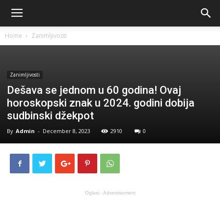
Home
Zanimljivosti
Zanimljivosti
Dešava se jednom u 60 godina! Ovaj
horoskopski znak u 2024. godini dobija
sudbinski džekpot
By
Admin
-
December 8, 2023
2910
0
Oglasi - Advertisement