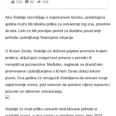
Ako Vodolije razmišljaju o sopstvenom biznisu, predstojeća
godina može biti idealna prilika za ostvarenje tog sna, posebno
do leta. Leto će biti povoljan period za dodatno povećanje
prihoda i poboljšanje finansijske situacije.
U ličnom životu, Vodolije će doživeti prijatne promene krajem
proleća, uključujući mogućnost prinove u porodici ili
romantična poznanstva. Međutim, naglasak na drastičnim
promenama i poboljšanjima u ličnom životu dolazi tokom
jeseni. Ova godina će omogućiti Vodolijama da ostvare svoje
najskrivenije snove, pod uslovom da postave ciljeve ispravno i
posvete se njihovom ostvarivanju.
Vodolije će imati priliku ostvariti neočekivane prihode iz
različitih izvora, a ako sanjaju o vlastitom poslu, ljeto 2024.