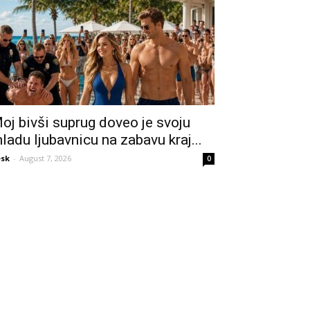
oj bivši suprug doveo je svoju
ladu ljubavnicu na zabavu kraj...
sk
-
August 7, 2026
0