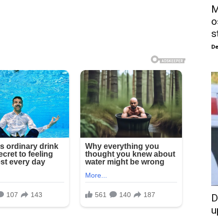
M
o
s
De
D
u