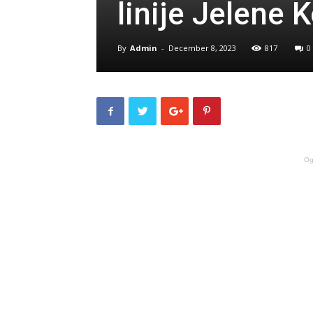
linije Jelene 
By
Admin
-
December 8, 2023
817
0
Og