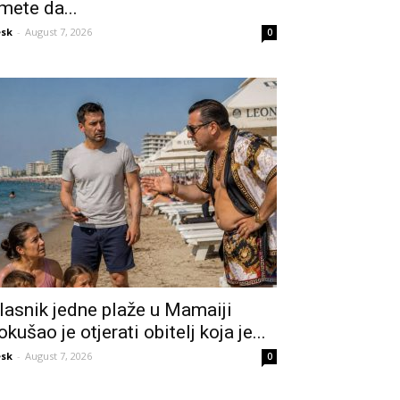
mete da...
sk
-
August 7, 2026
0
lasnik jedne plaže u Mamaiji
okušao je otjerati obitelj koja je...
sk
-
August 7, 2026
0