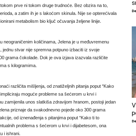
s
i tokom prve ni tokom druge trudnoće. Bez obzira na to,
De
rioda, a zatim ih je s lakoćom skinula. Nije se opterećivala
ionirani metabolism bio ključ očuvanja željene linije.
iša u neograničenim količinama, Jelena je u međuvremenu
, jednu stvar nije spremna potpuno izbaciti iz svoje
grama čokolade. Dok je ova izjava izazvala različite
lema s kilogramima.
ći različita mišljenja, od znatiželjnih pitanja poput “Kako
 impliciraju moguće probleme sa šećerom u krvi i
 zamijenila unos slatkiša zdravijom hranom, postoji jedan
V
 Jelena priznaje da svakodnevno pojede oko 300 grama
p
eakcije, od iznenađenja s pitanjima poput “Kako ti to
De
entualnih problema s šećerom u krvi i dijabetesom, ona
 i ishrani.