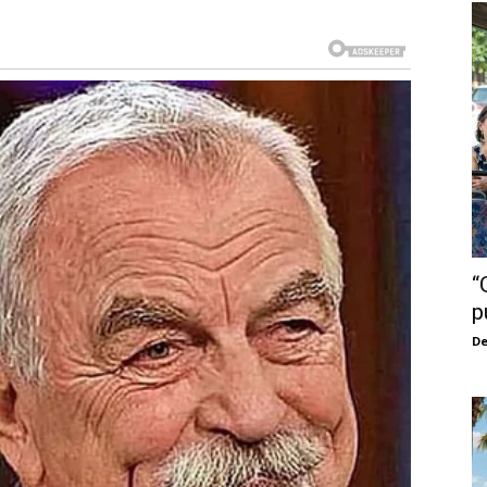
“
p
De