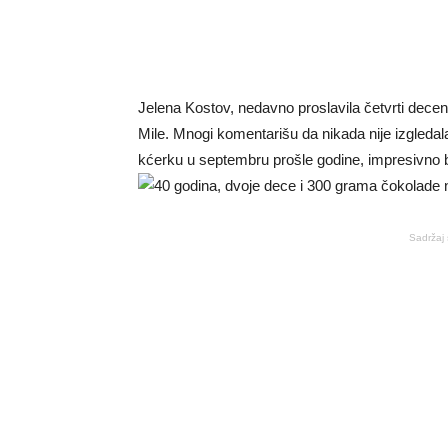
Jelena Kostov, nedavno proslavila četvrti deceni
Mile. Mnogi komentarišu da nikada nije izgledala
kćerku u septembru prošle godine, impresivno brz
Sadržaj 