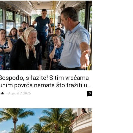
Gospođo, silazite! S tim vrećama
unim povrća nemate što tražiti u...
sk
-
August 7, 2026
0