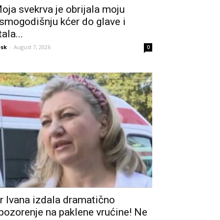
oja svekrva je obrijala moju
smogodišnju kćer do glave i
tala...
sk
-
August 7, 2026
0
r Ivana izdala dramatično
pozorenje na paklene vrućine! Ne