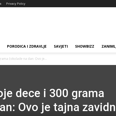
ja
Privacy Policy
PORODICA I ZDRAVLJE
SAVJETI
SHOWBIZZ
ZANIML
grama čokolade na dan: Ovo je...
oje dece i 300 grama
an: Ovo je tajna zavid