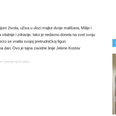
jum života, uživa u ulozi majke dvoje mališana, Milije i
 vitalnije i zdravije. Iako je nedavno donela na svet svoju
o se vratila svojoj pretrudničkoj figuri.
se nastavlja ispod oglasa