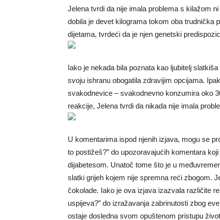
Jelena tvrdi da nije imala problema s kilažom n
dobila je devet kilograma tokom oba trudnička pe
dijetama, tvrdeći da je njen genetski predispozic
Iako je nekada bila poznata kao ljubitelj slatk
svoju ishranu obogatila zdravijim opcijama. Ipak
svakodnevice – svakodnevno konzumira oko 300 
reakcije, Jelena tvrdi da nikada nije imala prob
U komentarima ispod njenih izjava, mogu se prona
to postižeš?” do upozoravajućih komentara koji
dijabetesom. Unatoč tome što je u međuvremenu
slatki grijeh kojem nije spremna reći zbogom.
čokolade. Iako je ova izjava izazvala različite r
uspijeva?” do izražavanja zabrinutosti zbog ev
ostaje dosledna svom opuštenom pristupu životu