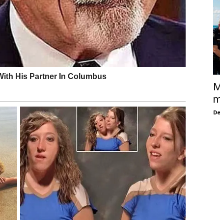
M
m
De