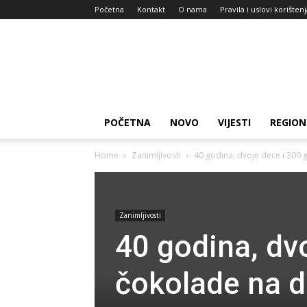
Početna
Kontakt
O nama
Pravila i uslovi korišten
Zdravlje
za
dan
POČETNA
NOVO
VIJESTI
REGION
Home
Zanimljivosti
40 godina, dvoje dece i 300 
Zanimljivosti
40 godina, dv
čokolade na d