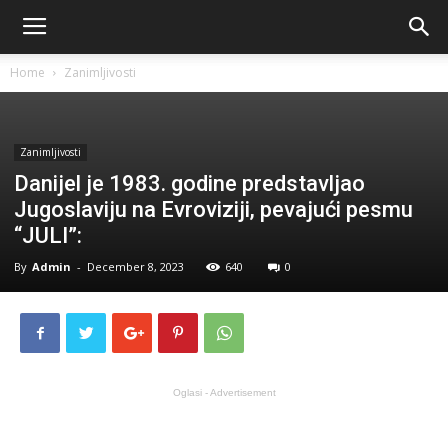
Home
Zanimljivosti
Zanimljivosti
Danijel je 1983. godine predstavljao
Jugoslaviju na Evroviziji, pevajući pesmu
“JULI”:
By
Admin
-
December 8, 2023
640
0
Oglasi - Advertisement