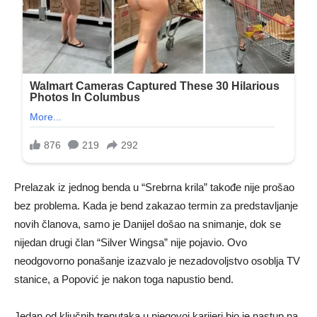
Prelazak iz jednog benda u “Srebrna krila” takođe nije prošao
bez problema. Kada je bend zakazao termin za predstavljanje
novih članova, samo je Danijel došao na snimanje, dok se
nijedan drugi član “Silver Wingsa” nije pojavio. Ovo
neodgovorno ponašanje izazvalo je nezadovoljstvo osoblja TV
stanice, a Popović je nakon toga napustio bend.
Jedan od ključnih trenutaka u njegovoj karijeri bio je nastup na