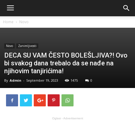
Home
Novo
Novo
Zanimljivosti
DECA SU VAM ČESTO BOLEŠLJIVA?! Ovo
bi svakog dana trebalo da se nađe na
njihovim tanjirićima!
By
Admin
-
September 19, 2023
1475
0
Oglasi - Advertisement