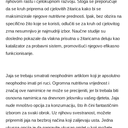
njihovom rastu i cjelokupnom razvoju. Stoga se preporučuje
da se kruh priprema od cjelovitih žitarica kako bi se
maksimizirale njegove nutritivne prednosti. Ipak, bez obzira na
specifično žito koje se koristi, odlučiti se za kruh od cjelovitog
zrna nesumnjivo je najmudriji izbor. Naučne studije su
dosledno pokazale da vlakna prisutna u žitaricama deluju kao
katalizator za probavni sistem, promovišući njegovo efikasno
funkcionisanje.
Jaja se trebaju smatrati neophodnim artiklom koji je apsolutno
neophodno imati pri ruci. Ogromna nutritivna vrijednost i
značaj ove namirnice ne može se precijeniti, jer bi trebala biti
osnovna namirnica na dnevnom jelovniku vašeg djeteta. Jaja
nude mnoštvo opcija za konzumaciju, što ih čini fantastičnim
izborom za svaki obrok. Uz njihovu svestranost, možete
pripremiti jaja na bezbroj načina koji zalijevaju usta. Jedna
ukusna opcija je da napravite ukusan omlet u koji možete