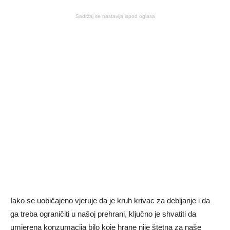
Sadržaj se nastavlja ispod oglasa
Iako se uobičajeno vjeruje da je kruh krivac za debljanje i da
ga treba ograničiti u našoj prehrani, ključno je shvatiti da
umjerena konzumacija bilo koje hrane nije štetna za naše