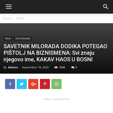
Home
Novo
Novo
Zanimljivosti
SAVETNIK MILORADA DODIKA POTEGAO
PIŠTOLJ NA BIZNISMENA: Svi znaju
njegovo ime, KAKAV HAOS U BOSNI
By
Admin
-
September 19, 2023
1868
0
Oglasi - Advertisement