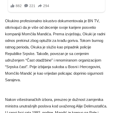
Okukino profesionalno iskustvo dokumentovala je BN TV,
otkrivajući da je više od decenije svoje karijere posvetio
kompaniji Momčila Mandića. Prema izvještaju, Okuki je radni
odnos prekinut zbog optužbi za krađu goriva. Tokom burnog
ratnog perioda, Okuka je služio kao pripadnik policije
Republike Srpske. Takođe, povezan je sa cenjenim
udruženjem “Čast otadžbine” i renomiranom organizacijom
“Srpska čast”. Prije izbijanja sukoba u Bosni i Hercegovini,
Momčilo Mandić je kao vrijedan policajac doprinio sigurnosti
Sarajeva.
Nakon višestranačkih izbora, preuzeo je dužnost zamjenika
ministra unutrašnjih poslova kod uvaženog Alije Delimustafića.
U ranoj fazi rata 1992. godine, Mandić je krenuo na Pale i