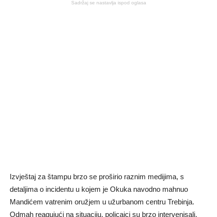
Sadržaj se nastavlja ispod oglasa
Izvještaj za štampu brzo se proširio raznim medijima, s
detaljima o incidentu u kojem je Okuka navodno mahnuo
Mandićem vatrenim oružjem u užurbanom centru Trebinja.
Odmah reagujući na situaciju, policajci su brzo intervenisali,