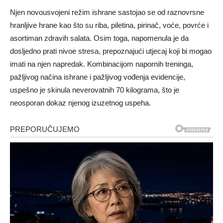
Njen novousvojeni režim ishrane sastojao se od raznovrsne
hranljive hrane kao što su riba, piletina, pirinač, voće, povrće i
asortiman zdravih salata. Osim toga, napomenula je da
dosljedno prati nivoe stresa, prepoznajući utjecaj koji bi mogao
imati na njen napredak. Kombinacijom napornih treninga,
pažljivog načina ishrane i pažljivog vođenja evidencije,
uspešno je skinula neverovatnih 70 kilograma, što je
neosporan dokaz njenog izuzetnog uspeha.