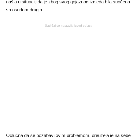
našla u situaciji da je zbog svog gojaznog izgleda bila suočena
sa osudom drugih.
Sadržaj se nastavlja ispod oglasa
Odlučna da se pozabavi ovim problemom, preuzela je na sebe