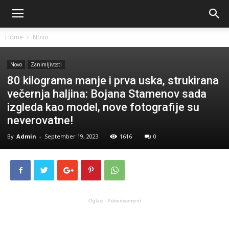
Home
Novo
Novo
Zanimljivosti
80 kilograma manje i prva uska, strukirana
večernja haljina: Bojana Stamenov sada
izgleda kao model, nove fotografije su
neverovatne!
By
Admin
-
September 19, 2023
1616
0
Oglasi - Advertisement