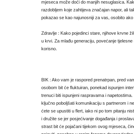
mjeseca može doći do manjih nesuglasica. Kako 
razdobljem koje zahtijeva značajan napor, ali ta
pokazao se kao najunosniji za vas, osobito ako
Zdravlje : Kako pojedinci stare, njihove krvne žile
u krvi. Za mlađu generaciju, povećanje tjelesne a
korisno.
BIK : Ako vam je raspored prenatrpan, pred va
osobom bit će fluktuiran, ponekad ispunjen inte
trenuci biti ispunjeni raspravama i napetostima. 
ključno poboljšati komunikaciju s partnerom i 
ćete se upustiti u flert, iako ni po tom pitanju n
i družite se jer posjećivanje događanja i prosla
strast bit će pojačani tijekom ovog mjeseca, č