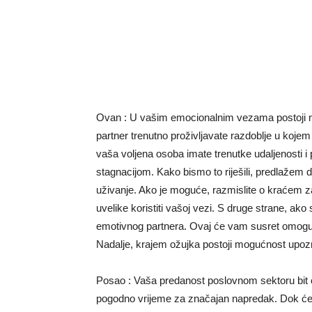
Ovan : U vašim emocionalnim vezama postoji mno
partner trenutno proživljavate razdoblje u kojem
vaša voljena osoba imate trenutke udaljenosti 
stagnacijom. Kako bismo to riješili, predlažem da
uživanje. Ako je moguće, razmislite o kraćem z
uvelike koristiti vašoj vezi. S druge strane, ak
emotivnog partnera. Ovaj će vam susret omogućit
Nadalje, krajem ožujka postoji mogućnost upozn
Posao : Vaša predanost poslovnom sektoru bit će
pogodno vrijeme za značajan napredak. Dok će 