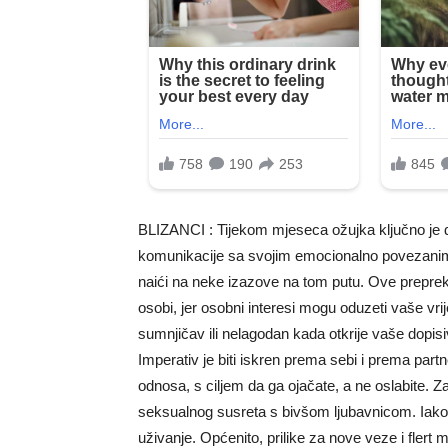
BLIZANCI : Tijekom mjeseca ožujka ključno je dat
komunikacije sa svojim emocionalno povezanim
naići na neke izazove na tom putu. Ove prepre
osobi, jer osobni interesi mogu oduzeti vaše vr
sumnjičav ili nelagodan kada otkrije vaše dopis
Imperativ je biti iskren prema sebi i prema par
odnosa, s ciljem da ga ojačate, a ne oslabite. Z
seksualnog susreta s bivšom ljubavnicom. Iako 
uživanje. Općenito, prilike za nove veze i flert m