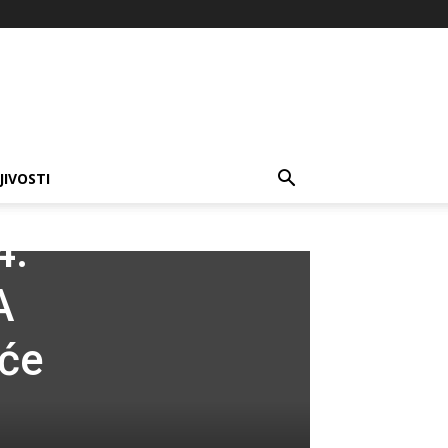
JIVOSTI
4.
A
 će