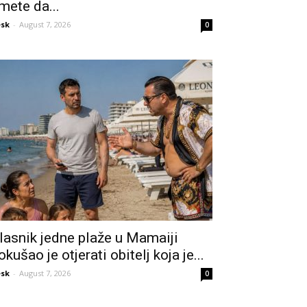
mete da...
sk
-
August 7, 2026
0
lasnik jedne plaže u Mamaiji
okušao je otjerati obitelj koja je...
sk
-
August 7, 2026
0