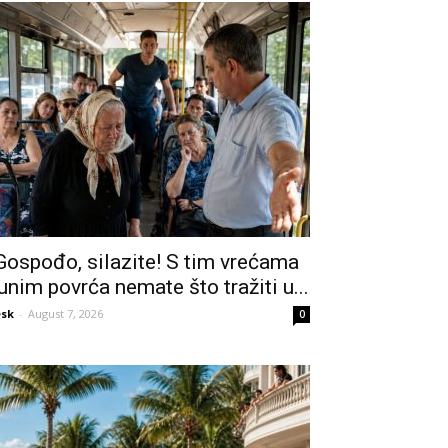
Gospođo, silazite! S tim vrećama
unim povrća nemate što tražiti u...
sk
-
August 7, 2026
0