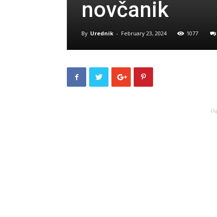
novčanik
By
Urednik
-
February 23, 2024
1077
Og