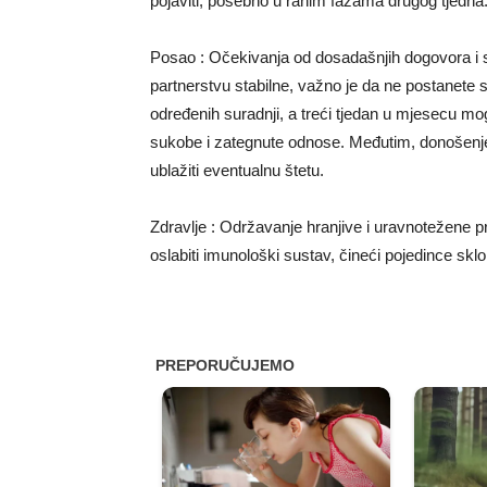
pojaviti, posebno u ranim fazama drugog tjedna
Posao : Očekivanja od dosadašnjih dogovora i su
partnerstvu stabilne, važno je da ne postanete 
određenih suradnji, a treći tjedan u mjesecu mog
sukobe i zategnute odnose. Međutim, donošenje
ublažiti eventualnu štetu.
Zdravlje : Održavanje hranjive i uravnotežene 
oslabiti imunološki sustav, čineći pojedince skl