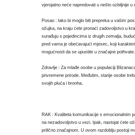
vjerojatno neće napredovati u nešto ozbiljnije u
Posao : Iako bi moglo biti prepreka u vašim po
ožujka, na kraju ćete pronaći zadovoljstvo u krajn
surađuju s pojedincima iz drugih zemalja, buduć
pred vama je obećavajući mjesec, koji karakteri
mogućnosti da se upustite u značajne pothvate. F
Zdravlje : Za mlađe osobe u populaciji Blizanac
privremene prirode. Međutim, starije osobe treba
svojih pluća i bronha.
RAK : Kvaliteta komunikacije s emocionalnim p
na nezadovoljstvo u vezi. Ipak, nastojat ćete oži
prilično značajnom. U ovom razdoblju postoji m