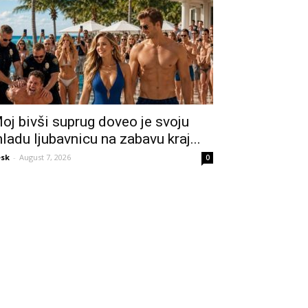
oj bivši suprug doveo je svoju
ladu ljubavnicu na zabavu kraj...
sk
-
August 7, 2026
0