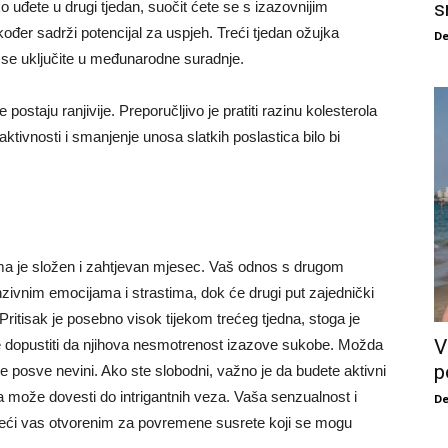
s
uđete u drugi tjedan, suočit ćete se s izazovnijim
kođer sadrži potencijal za uspjeh. Treći tjedan ožujka
De
 se uključite u međunarodne suradnje.
 postaju ranjivije. Preporučljivo je pratiti razinu kolesterola
ktivnosti i smanjenje unosa slatkih poslastica bilo bi
ma je složen i zahtjevan mjesec. Vaš odnos s drugom
nzivnim emocijama i strastima, dok će drugi put zajednički
Pritisak je posebno visok tijekom trećeg tjedna, stoga je
V
ne dopustiti da njihova nesmotrenost izazove sukobe. Možda
p
iste posve nevini. Ako ste slobodni, važno je da budete aktivni
va može dovesti do intrigantnih veza. Vaša senzualnost i
De
ineći vas otvorenim za povremene susrete koji se mogu