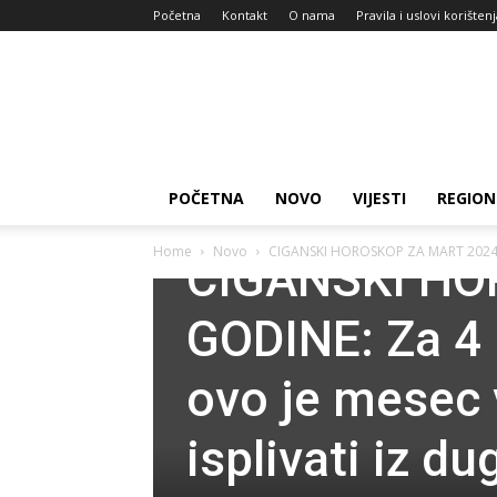
Početna
Kontakt
O nama
Pravila i uslovi korišten
Zdravlje
za
dan
POČETNA
NOVO
VIJESTI
REGION
Novo
Home
Novo
CIGANSKI HOROSKOP ZA MART 2024.
CIGANSKI HO
GODINE: Za 
ovo je mesec 
isplivati iz d