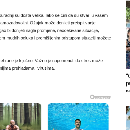
.
radnji su dosta velika. Iako se čini da su stvari u vašem
samozadovoljni. Ožujak može donijeti preispitivanje
ao bi donijeti nagle promjene, neočekivane situacije,
m mudrih odluka i promišljenim pristupom situaciji možete
prehrane je ključno. Važno je napomenuti da stres može
onijima prehladama i virusima.
“
p
De