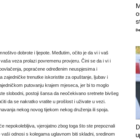
M
o
s
De
štvo dobrote i ljepote. Međutim, očito je da vi i vaš
 vaša veza prolazi povremenu provjeru. Čini se da i vi i
i povlačenja, popraćene određenim neuspjesima i
 zajedničke trenutke iskoristite za opuštanje, ljubav i
ajedničkom putovanju krajem mjeseca, jer bi to moglo
o ste slobodni, postoji šansa da neočekivano sretnete bivšeg
i da se nakratko vratite u prošlost i uživate u vezi.
avanja nekog novog tijekom nekog druženja ili spoja.
 nepokolebljiva, vjerojatno zbog toga što ste prepoznali
D
vaši odnosi s kolegama uglavnom biti skladni, sredinom
u