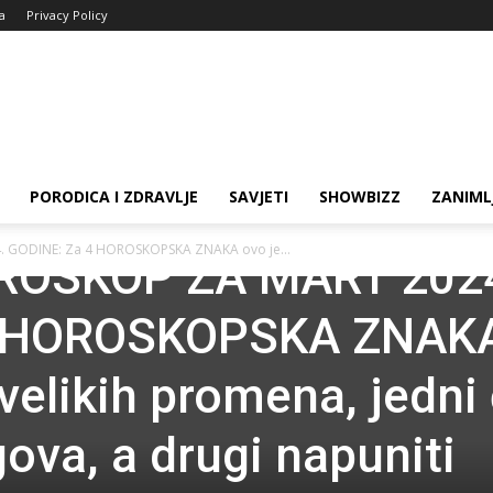
ja
Privacy Policy
PORODICA I ZDRAVLJE
SAVJETI
SHOWBIZZ
ZANIML
 GODINE: Za 4 HOROSKOPSKA ZNAKA ovo je...
ROSKOP ZA MART 202
4 HOROSKOPSKA ZNAK
velikih promena, jedni
ugova, a drugi napuniti