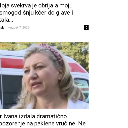
oja svekrva je obrijala moju
smogodišnju kćer do glave i
tala...
sk
-
August 7, 2026
0
r Ivana izdala dramatično
pozorenje na paklene vrućine! Ne