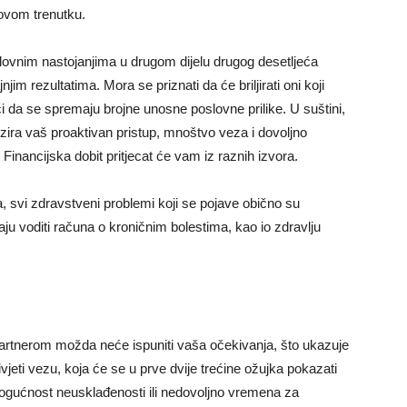
 ovom trenutku.
slovnim nastojanjima u drugom dijelu drugog desetljeća
jim rezultatima. Mora se priznati da će briljirati oni koji
i da se spremaju brojne unosne poslovne prilike. U suštini,
zira vaš proaktivan pristup, mnoštvo veza i dovoljno
inancijska dobit pritjecat će vam iz raznih izvora.
a, svi zdravstveni problemi koji se pojave obično su
ju voditi računa o kroničnim bolestima, kao io zdravlju
artnerom možda neće ispuniti vaša očekivanja, što ukazuje
vjeti vezu, koja će se u prve dvije trećine ožujka pokazati
ogućnost neusklađenosti ili nedovoljno vremena za