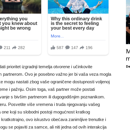
M
m
De
i prioritet izgradnji temelja otvorene i učinkovite
 partnerom. Ovo je posebno važno jer bi vaša veza mogla
ke mogu nastati zbog vaše ograničene dostupnosti voljenoj
ijeme i pažnju. Osim toga, vaš partner može postati
ivanje s bivšim partnerom ili dugogodišnjim poznanikom.
tneru. Posvetite više vremena i truda njegovanju vašeg
a one koji su slobodni postoji mogućnost kratkog
kratkotrajno, ovo iskustvo obećava zanimljive trenutke i
ogu se pojaviti za samce, ali niti jedna od ovih interakcija