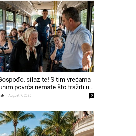
Gospođo, silazite! S tim vrećama
unim povrća nemate što tražiti u...
sk
-
August 7, 2026
0