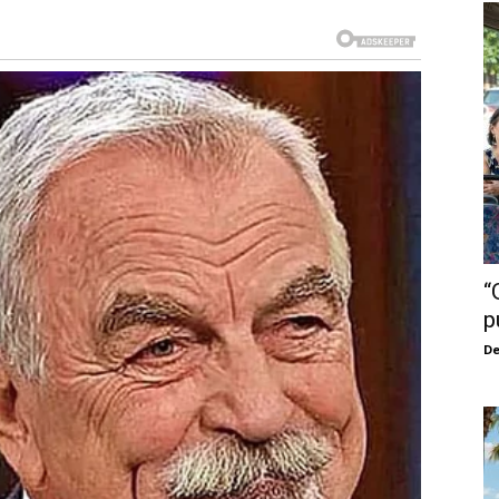
“
p
De