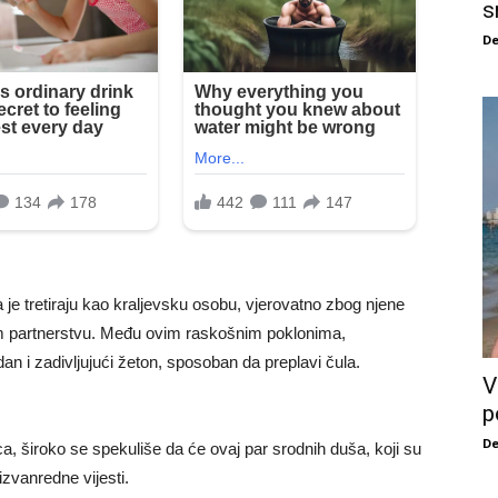
s
De
da je tretiraju kao kraljevsku osobu, vjerovatno zbog njene
m partnerstvu. Među ovim raskošnim poklonima,
dan i zadivljujući žeton, sposoban da preplavi čula.
V
p
De
a, široko se spekuliše da će ovaj par srodnih duša, koji su
izvanredne vijesti.