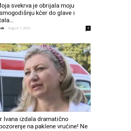
oja svekrva je obrijala moju
smogodišnju kćer do glave i
tala...
sk
-
August 7, 2026
0
r Ivana izdala dramatično
pozorenje na paklene vrućine! Ne