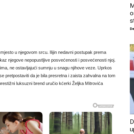
M
o
s
De
mjesto u njegovom srcu. Ilijin nedavni postupak prema
prikaz njegove nepopustljive posvećenosti i posvećenosti njoj.
ocima, ne ostavljajući sumnju u snagu njihove veze. Uprkos
 se pretpostaviti da je bila presretna i zaista zahvalna na tom
restižni luksuzni brend uručio kćerki Željka Mitrovića
D
u