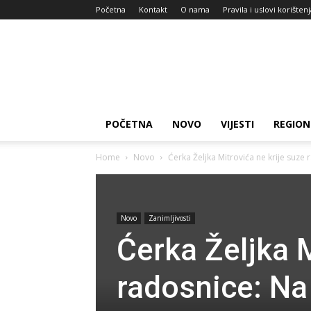
Početna
Kontakt
O nama
Pravila i uslovi korišten
Zdravlje
za
dan
POČETNA
NOVO
VIJESTI
REGION
Home
Novo
Ćerka Željka Mitrovića ne krije suze 
Novo
Zanimljivosti
Ćerka Željka M
radosnice: Na