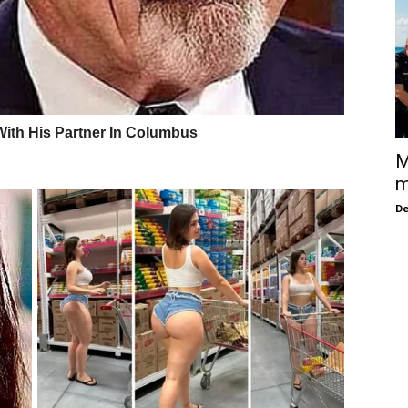
M
m
De