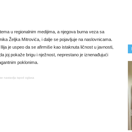
ao tema u regionalnim medijima, a njegova burna veza sa
ka Željka Mitrovića, i dalje se pojavljuje na naslovnicama.
ija je uspeo da se afirmiše kao istaknuta ličnost u javnosti,
da joj pokaže brigu i nježnost, neprestano je iznenađujući
vagantnim poklonima.
se nastavlja ispod oglasa