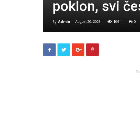
poklon, svi če
By
Admin
-
August 20, 2023
1061
0
Og