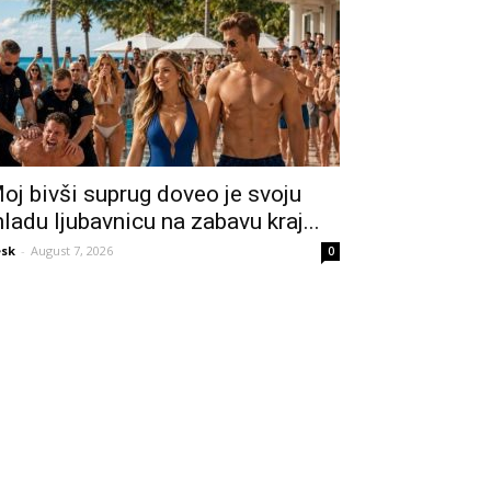
oj bivši suprug doveo je svoju
ladu ljubavnicu na zabavu kraj...
sk
-
August 7, 2026
0