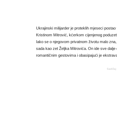
Ukrajinski milijarder je proteklih mjeseci post
Kristinom Mitrović, kćerkom cijenjenog poduzetni
Iako se o njegovom privatnom životu malo zna, Il
sada kao zet Željka Mitrovića. On ide sve dalje 
romantičnim gestovima i obasipajući je ekstra
Sadržaj 