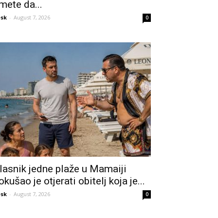
mete da...
sk
-
August 7, 2026
0
lasnik jedne plaže u Mamaiji
okušao je otjerati obitelj koja je...
sk
-
August 7, 2026
0