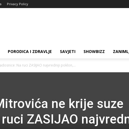
ja
Privacy Policy
PORODICA I ZDRAVLJE
SAVJETI
SHOWBIZZ
ZANIML
radosnice: Na ruci ZASIJAO najvredniji poklon,...
itrovića ne krije suze
 ruci ZASIJAO najvredn