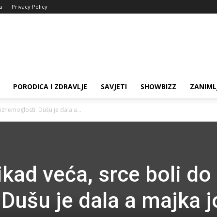
ja
Privacy Policy
PORODICA I ZDRAVLJE
SAVJETI
SHOWBIZZ
ZANIML
iznemoglosti: Dušu je dala a...
kad veća, srce boli do
Dušu je dala a majka j