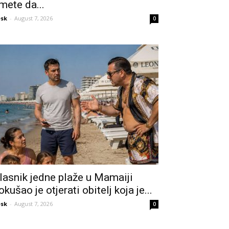
mete da...
sk
-
August 7, 2026
0
lasnik jedne plaže u Mamaiji
okušao je otjerati obitelj koja je...
sk
-
August 7, 2026
0