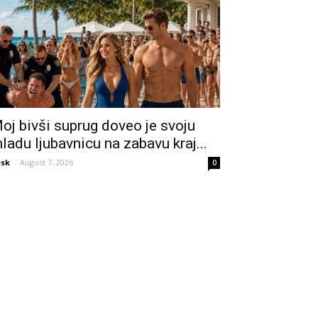
oj bivši suprug doveo je svoju
ladu ljubavnicu na zabavu kraj...
sk
-
August 7, 2026
0