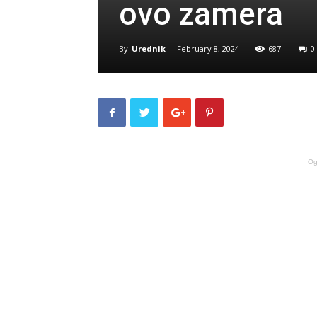
ovo zamera
By
Urednik
-
February 8, 2024
687
0
Og