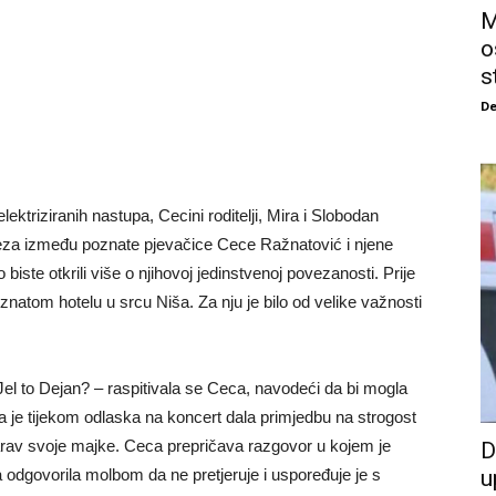
M
o
s
De
ktriziranih nastupa, Cecini roditelji, Mira i Slobodan
Veza između poznate pjevačice Cece Ražnatović i njene
biste otkrili više o njihovoj jedinstvenoj povezanosti. Prije
natom hotelu u srcu Niša. Za nju je bilo od velike važnosti
Jel to Dejan? – raspitivala se Ceca, navodeći da bi mogla
a je tijekom odlaska na koncert dala primjedbu na strogost
 narav svoje majke. Ceca prepričava razgovor u kojem je
D
 odgovorila molbom da ne pretjeruje i uspoređuje je s
u