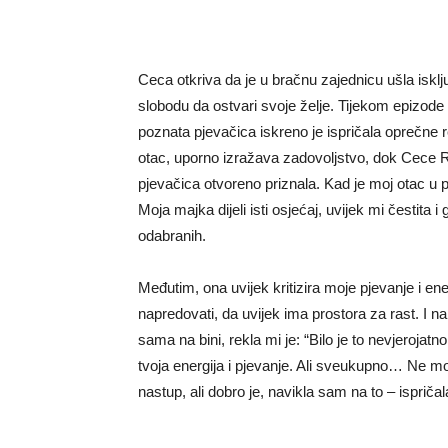
Ceca otkriva da je u bračnu zajednicu ušla isklju
slobodu da ostvari svoje želje. Tijekom epizod
poznata pjevačica iskreno je ispričala oprečne r
otac, uporno izražava zadovoljstvo, dok Cece R
pjevačica otvoreno priznala. Kad je moj otac u p
Moja majka dijeli isti osjećaj, uvijek mi čestita
odabranih.
Međutim, ona uvijek kritizira moje pjevanje i e
napredovati, da uvijek ima prostora za rast. I n
sama na bini, rekla mi je: “Bilo je to nevjerojatno 
tvoja energija i pjevanje. Ali sveukupno… Ne mo
nastup, ali dobro je, navikla sam na to – ispriča