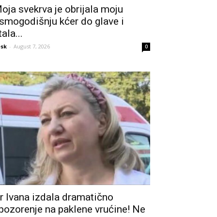
oja svekrva je obrijala moju
smogodišnju kćer do glave i
tala...
sk
-
August 7, 2026
0
r Ivana izdala dramatično
pozorenje na paklene vrućine! Ne