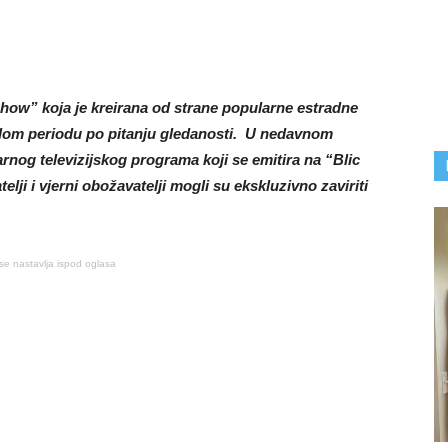
how” koja je kreirana od strane popularne estradne
teklom periodu po pitanju gledanosti. U nedavnom
og televizijskog programa koji se emitira na “Blic
elji i vjerni obožavatelji mogli su ekskluzivno zaviriti
se nastavlja ispod oglasa