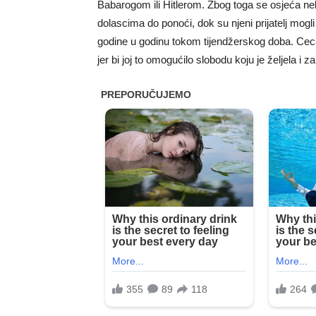
Babarogom ili Hitlerom. Zbog toga se osjeća ne
dolascima do ponoći, dok su njeni prijatelj mogli
godine u godinu tokom tijendžerskog doba. Ceca
jer bi joj to omogućilo slobodu koju je željela i zai