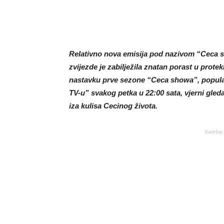
Relativno nova emisija pod nazivom “Ceca s
zvijezde je zabilježila znatan porast u pro
nastavku prve sezone “Ceca showa”, popularn
TV-u” svakog petka u 22:00 sata, vjerni gledat
iza kulisa Cecinog života.
Sadržaj 