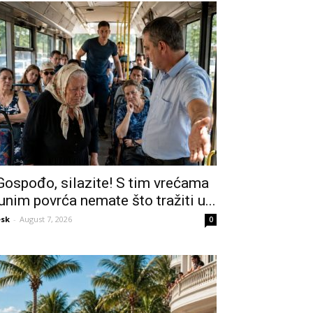
Gospođo, silazite! S tim vrećama
unim povrća nemate što tražiti u...
sk
-
August 7, 2026
0