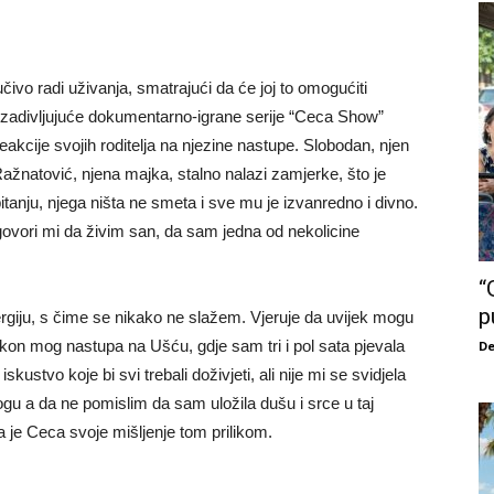
čivo radi uživanja, smatrajući da će joj to omogućiti
e zadivljujuće dokumentarno-igrane serije “Ceca Show”
eakcije svojih roditelja na njezine nastupe. Slobodan, njen
ažnatović, njena majka, stalno nalazi zamjerke, što je
itanju, njega ništa ne smeta i sve mu je izvanredno i divno.
 i govori mi da živim san, da sam jedna od nekolicine
“
p
nergiju, s čime se nikako ne slažem. Vjeruje da uvijek mogu
akon mog nastupa na Ušću, gdje sam tri i pol sata pjevala
De
iskustvo koje bi svi trebali doživjeti, ali nije mi se svidjela
gu a da ne pomislim da sam uložila dušu i srce u taj
la je Ceca svoje mišljenje tom prilikom.