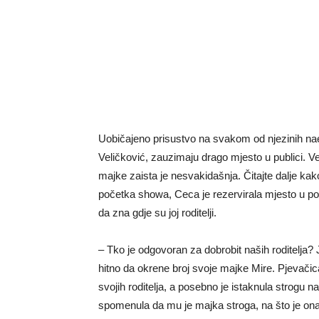
Uobičajeno prisustvo na svakom od njezinih naele
Veličković, zauzimaju drago mjesto u publici. 
majke zaista je nesvakidašnja. Čitajte dalje kako 
početka showa, Ceca je rezervirala mjesto u poz
da zna gdje su joj roditelji.
– Tko je odgovoran za dobrobit naših roditelja? 
hitno da okrene broj svoje majke Mire. Pjevačic
svojih roditelja, a posebno je istaknula strogu
spomenula da mu je majka stroga, na što je ona