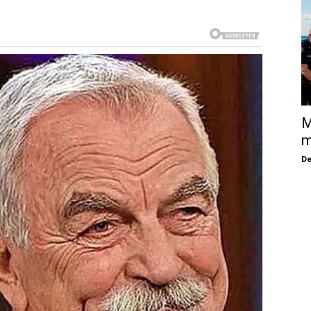
M
m
De