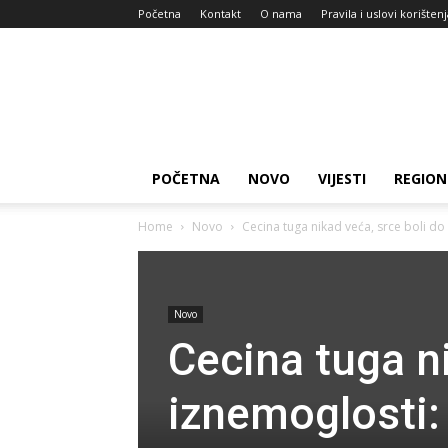
Početna
Kontakt
O nama
Pravila i uslovi korišten
Zdravlje
za
dan
POČETNA
NOVO
VIJESTI
REGION
Home
Novo
Cecina tuga nikad veća, srce boli do 
Novo
Cecina tuga ni
iznemoglosti: 