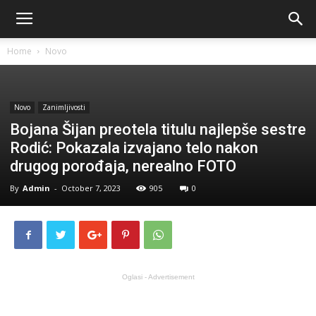
Home
Novo
Novo
Zanimljivosti
Bojana Šijan preotela titulu najlepše sestre
Rodić: Pokazala izvajano telo nakon
drugog porođaja, nerealno FOTO
By
Admin
-
October 7, 2023
905
0
Oglasi - Advertisement