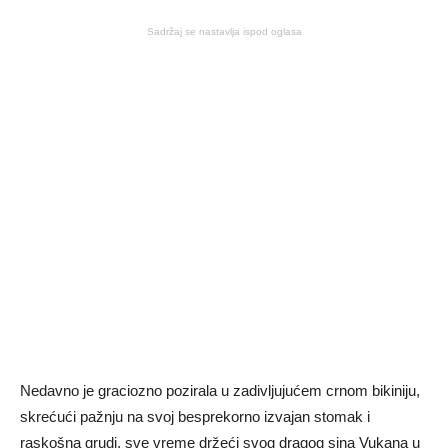
Sadržaj se nastavlja ispod oglasa
Nedavno je graciozno pozirala u zadivljujućem crnom bikiniju,
skrećući pažnju na svoj besprekorno izvajan stomak i
raskošna grudi, sve vreme držeći svog dragog sina Vukana u