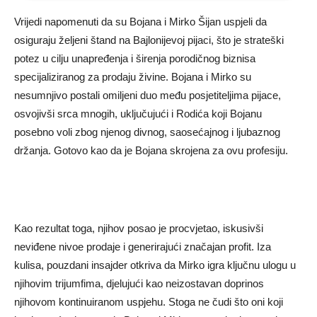
Vrijedi napomenuti da su Bojana i Mirko Šijan uspjeli da
osiguraju željeni štand na Bajlonijevoj pijaci, što je strateški
potez u cilju unapređenja i širenja porodičnog biznisa
specijaliziranog za prodaju živine. Bojana i Mirko su
nesumnjivo postali omiljeni duo među posjetiteljima pijace,
osvojivši srca mnogih, uključujući i Rodića koji Bojanu
posebno voli zbog njenog divnog, saosećajnog i ljubaznog
držanja. Gotovo kao da je Bojana skrojena za ovu profesiju.
Kao rezultat toga, njihov posao je procvjetao, iskusivši
neviđene nivoe prodaje i generirajući značajan profit. Iza
kulisa, pouzdani insajder otkriva da Mirko igra ključnu ulogu u
njihovim trijumfima, djelujući kao neizostavan doprinos
njihovom kontinuiranom uspjehu. Stoga ne čudi što oni koji