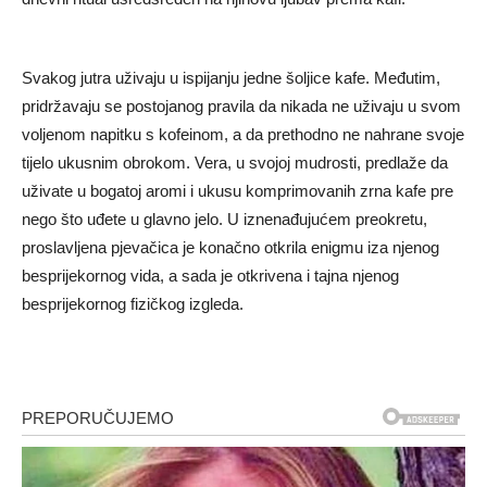
Svakog jutra uživaju u ispijanju jedne šoljice kafe. Međutim,
pridržavaju se postojanog pravila da nikada ne uživaju u svom
voljenom napitku s kofeinom, a da prethodno ne nahrane svoje
tijelo ukusnim obrokom. Vera, u svojoj mudrosti, predlaže da
uživate u bogatoj aromi i ukusu komprimovanih zrna kafe pre
nego što uđete u glavno jelo. U iznenađujućem preokretu,
proslavljena pjevačica je konačno otkrila enigmu iza njenog
besprijekornog vida, a sada je otkrivena i tajna njenog
besprijekornog fizičkog izgleda.