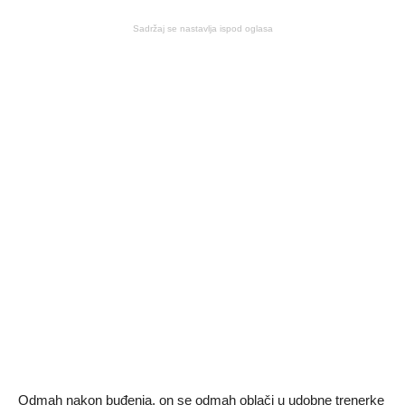
Sadržaj se nastavlja ispod oglasa
Odmah nakon buđenja, on se odmah oblači u udobne trenerke