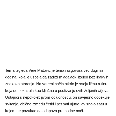
Tema izgleda Vere Matović je tema razgovora već dugi niz
godina, koja je uspela da zadrži mladalački izgled bez ikakvih
znakova starenja. Na vatreni način otkrio je svoju ličnu rutinu
koja se pokazala kao ključna u postizanju ovih željenih ciljeva.
Ustajući s nepokolebljivom odlučnošću, on savjesno dočekuje
svitanje, obično između četiri i pet sati ujutro, ovisno o satu u
kojem se povukao da odspava prethodne noći.