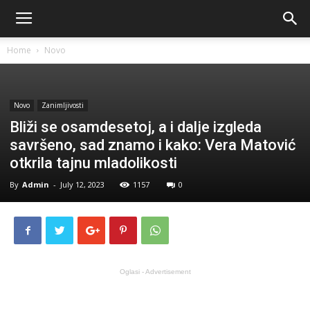
Home
Novo
Novo
Zanimljivosti
Bliži se osamdesetoj, a i dalje izgleda
savršeno, sad znamo i kako: Vera Matović
otkrila tajnu mladolikosti
By
Admin
-
July 12, 2023
1157
0
Oglasi - Advertisement