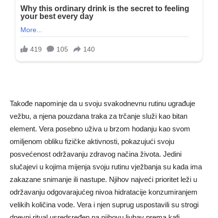
Takođe napominje da u svoju svakodnevnu rutinu ugrađuje
vežbu, a njena pouzdana traka za trčanje služi kao bitan
element. Vera posebno uživa u brzom hodanju kao svom
omiljenom obliku fizičke aktivnosti, pokazujući svoju
posvećenost održavanju zdravog načina života. Jedini
slučajevi u kojima mijenja svoju rutinu vježbanja su kada ima
zakazane snimanje ili nastupe. Njihov najveći prioritet leži u
održavanju odgovarajućeg nivoa hidratacije konzumiranjem
velikih količina vode. Vera i njen suprug uspostavili su strogi
dnevni ritual usredsređen na njihovu ljubav prema kafi.