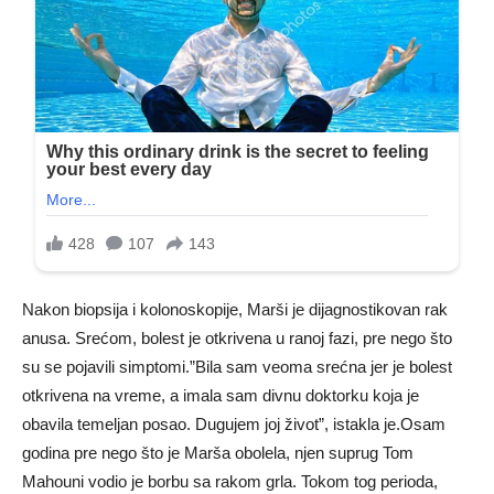
Nakon biopsija i kolonoskopije, Marši je dijagnostikovan rak
anusa. Srećom, bolest je otkrivena u ranoj fazi, pre nego što
su se pojavili simptomi.”Bila sam veoma srećna jer je bolest
otkrivena na vreme, a imala sam divnu doktorku koja je
obavila temeljan posao. Dugujem joj život”, istakla je.Osam
godina pre nego što je Marša obolela, njen suprug Tom
Mahouni vodio je borbu sa rakom grla. Tokom tog perioda,