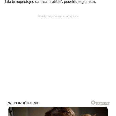
bilo bi nepristojno da nisam otišla”, podelila je glumica.
Sadržaj se nastavlja ispod oglasa