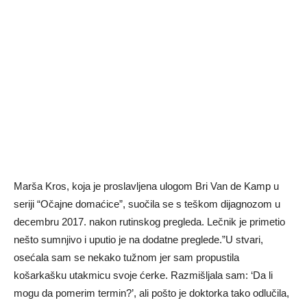
Marša Kros, koja je proslavljena ulogom Bri Van de Kamp u
seriji “Očajne domaćice”, suočila se s teškom dijagnozom u
decembru 2017. nakon rutinskog pregleda. Lečnik je primetio
nešto sumnjivo i uputio je na dodatne preglede.”U stvari,
osećala sam se nekako tužnom jer sam propustila
košarkašku utakmicu svoje ćerke. Razmišljala sam: ‘Da li
mogu da pomerim termin?’, ali pošto je doktorka tako odlučila,