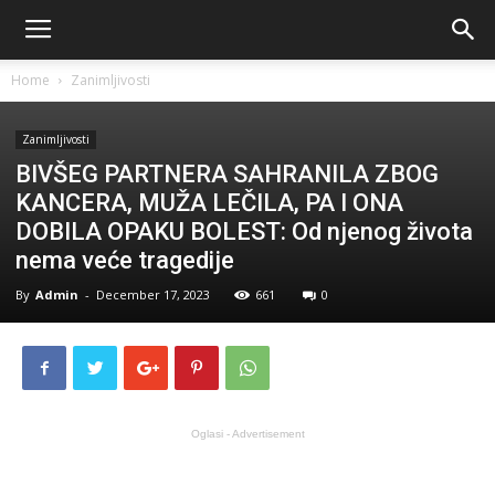
Home
Zanimljivosti
Zanimljivosti
BIVŠEG PARTNERA SAHRANILA ZBOG
KANCERA, MUŽA LEČILA, PA I ONA
DOBILA OPAKU BOLEST: Od njenog života
nema veće tragedije
By
Admin
-
December 17, 2023
661
0
Oglasi - Advertisement