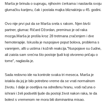
Marša je brinula o suprugu, njihovim ćerkama i nastavila svoju
glumačku karijeru, čak i postala majka bliznakinja u 45. godini.
Ovo nije prvi put da se Marša srela s rakom. Njen bivši
partner, glumac Ričard Džordan, preminuo je od raka
mozga.Marša je prošla kroz 28 tretmana zračenjem i dve
hemoterapije. Iskusila je nuspojave poput bolova, problema s
varenjem, afti u ustima i kožnih reakcija.”Nuspojave su čudne,
ali zaista sam srećna što postoje ljudi koji otvoreno pričaju o
tome”, naglasila je.
Sada redovno ide na kontrole svaka tri meseca. Marša je
istakla da joj je bilo potrebno vreme da se vrati normalnom
životu. I dalje je osetljiva na određenu hranu, vodi računa o
ishrani i želi podsetiti ljude da postoji život nakon raka, te da
bolest s vremenom ne mora biti dominantna misao.