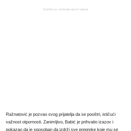
Sadržaj se nastavlja ispod oglasa
Ražnatović je pozvao svog prijatelja da se pooštri, ističući
važnost otpornosti. Zanimljivo, Babić je prihvatio izazov i
pokazao da je sposoban da izdrži sve prepreke koje mu se