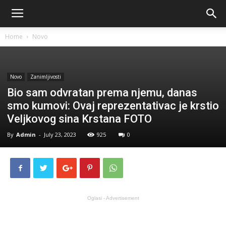
Home
Novo
Novo
Zanimljivosti
Bio sam odvratan prema njemu, danas
smo kumovi: Ovaj reprezentativac je krstio
Veljkovog sina Krstana FOTO
By
Admin
-
July 23, 2023
925
0
Oglasi - Advertisement