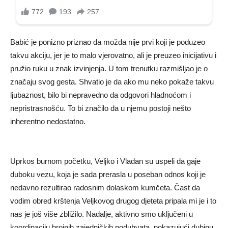
Babić je ponizno priznao da možda nije prvi koji je poduzeo
takvu akciju, jer je to malo vjerovatno, ali je preuzeo inicijativu i
pružio ruku u znak izvinjenja. U tom trenutku razmišljao je o
značaju svog gesta. Shvatio je da ako mu neko pokaže takvu
ljubaznost, bilo bi nepravedno da odgovori hladnoćom i
nepristrasnošću. To bi značilo da u njemu postoji nešto
inherentno nedostatno.
Uprkos burnom početku, Veljko i Vladan su uspeli da gaje
duboku vezu, koja je sada prerasla u poseban odnos koji je
nedavno rezultirao radosnim dolaskom kumčeta. Čast da
vodim obred krštenja Veljkovog drugog djeteta pripala mi je i to
nas je još više zbližilo. Nadalje, aktivno smo uključeni u
koordinaciju brojnih zajedničkih poduhvata, pokazujući dubinu