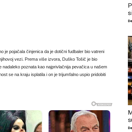
P
s
De
 je pojačala činjenica da je dotični fudbaler bio vatreni
e njihovoj vezi. Prema više izvora, Duško Tošič je bio
je nadaleko poznata kao najprivlačnija pevačica u našem
t se na kraju isplatila i on je trijumfalno uspio pridobiti
M
s
De