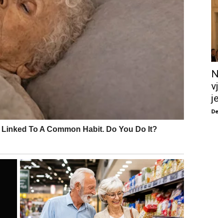
N
v
j
De