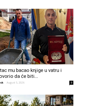
tac mu bacao knjige u vatru i
ovorio da će biti...
sk
-
August 5, 2026
0