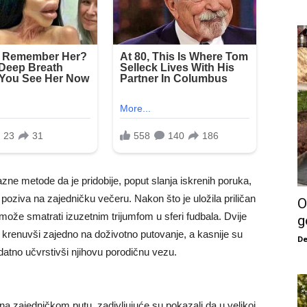
ne metode da je pridobije, poput slanja iskrenih poruka,
poziva na zajedničku večeru. Nakon što je uložila priličan
O
može smatrati izuzetnim trijumfom u sferi fudbala. Dvije
g
, krenuvši zajedno na doživotno putovanje, a kasnije su
De
odatno učvrstivši njihovu porodičnu vezu.
na zajedničkom putu, zadivljujuće su pokazali da u velikoj