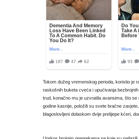
Tokom dužeg vremenskog perioda, koristio je raz
raskošnih buketa cveća i upućivanja bezbrojnih 
trud, konačno mu je uzvratila avansima, što se 
godine kasnije, položili su svete bračne zavjete
blagoslovljeni dolaskom dvije prelijepe kćeri, d
Uprkos brojnim preprekama na koje su nailazili 