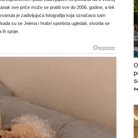
tanak ove priče može se pratiti sve do 2006. godine, a tek
vanula je zadivljujuća fotografija koja označava sam
ada su se Jelena i hrabri sportista ugledali, stvorila se
 ih spoje.
O
p
s
De