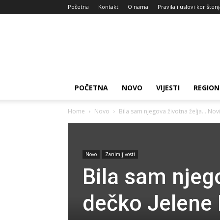
Početna
Kontakt
O nama
Pravila i uslovi korišten
Zdravlje
za
dan
POČETNA
NOVO
VIJESTI
REGION
Home
Novo
Bila sam njegova životna želja… Nov
Novo
Zanimljivosti
Bila sam njeg
dečko Jelene 