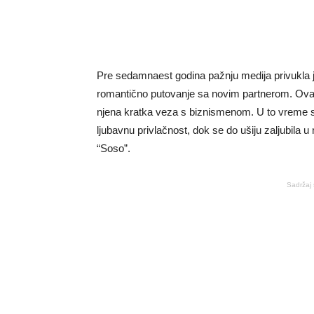
Pre sedamnaest godina pažnju medija privukla je
romantično putovanje sa novim partnerom. Ovaj
njena kratka veza s biznismenom. U to vreme s
ljubavnu privlačnost, dok se do ušiju zaljubila u
“Soso”.
Sadržaj 