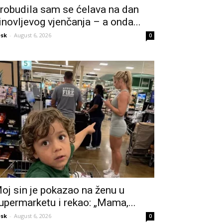
robudila sam se ćelava na dan
inovljevog vjenčanja – a onda...
sk
-
August 6, 2026
0
oj sin je pokazao na ženu u
upermarketu i rekao: „Mama,...
sk
-
August 6, 2026
0