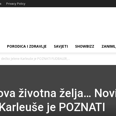
ja
Privacy Policy
PORODICA I ZDRAVLJE
SAVJETI
SHOWBIZZ
ZANIML
i dečko Jelene Karleuše je POZNATI FUDBALER,...
ova životna želja… Nov
Karleuše je POZNATI