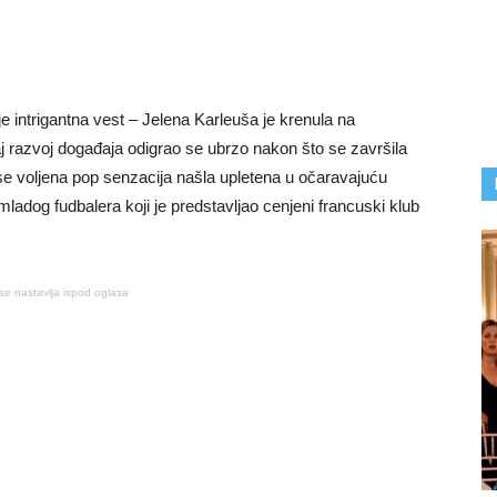
 intrigantna vest – Jelena Karleuša je krenula na
 razvoj događaja odigrao se ubrzo nakon što se završila
e voljena pop senzacija našla upletena u očaravajuću
 mladog fudbalera koji je predstavljao cenjeni francuski klub
se nastavlja ispod oglasa