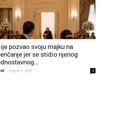
ije pozvao svoju majku na
jenčanje jer se stidio njenog
ednostavnog...
sk
-
August 5, 2026
0