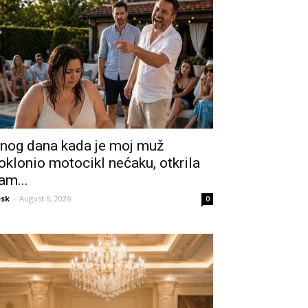
nog dana kada je moj muž
oklonio motocikl nećaku, otkrila
am...
sk
-
August 5, 2026
0