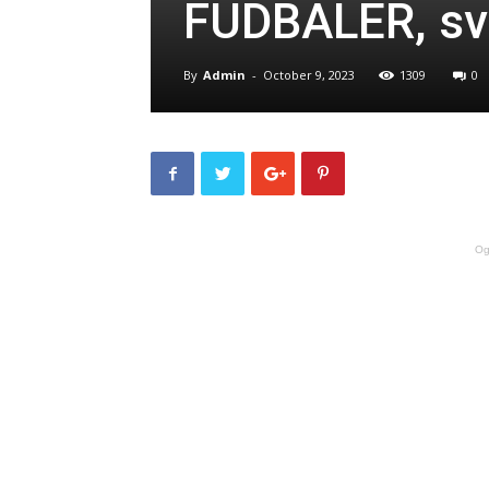
FUDBALER, sv
By
Admin
-
October 9, 2023
1309
0
Og