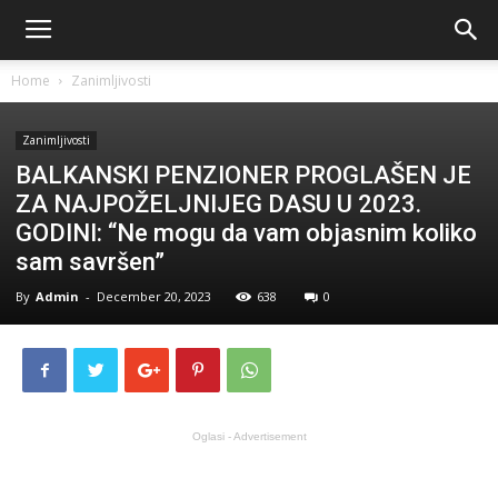
Home
Zanimljivosti
Zanimljivosti
BALKANSKI PENZIONER PROGLAŠEN JE
ZA NAJPOŽELJNIJEG DASU U 2023.
GODINI: “Ne mogu da vam objasnim koliko
sam savršen”
By
Admin
-
December 20, 2023
638
0
Oglasi - Advertisement