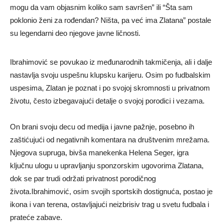
mogu da vam objasnim koliko sam savršen” ili “Šta sam
poklonio ženi za rođendan? Ništa, pa već ima Zlatana” postale
su legendarni deo njegove javne ličnosti.
Ibrahimović se povukao iz međunarodnih takmičenja, ali i dalje
nastavlja svoju uspešnu klupsku karijeru. Osim po fudbalskim
uspesima, Zlatan je poznat i po svojoj skromnosti u privatnom
životu, često izbegavajući detalje o svojoj porodici i vezama.
On brani svoju decu od medija i javne pažnje, posebno ih
zaštićujući od negativnih komentara na društvenim mrežama.
Njegova supruga, bivša manekenka Helena Seger, igra
ključnu ulogu u upravljanju sponzorskim ugovorima Zlatana,
dok se par trudi održati privatnost porodičnog
života.Ibrahimović, osim svojih sportskih dostignuća, postao je
ikona i van terena, ostavljajući neizbrisiv trag u svetu fudbala i
prateće zabave.