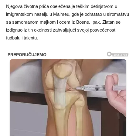
Njegova životna priča obeležena je teškim detinjstvom u
imigrantskom naselju u Malmeu, gde je odrastao u siromaštvu
sa samohranom majkom i ocem iz Bosne. Ipak, Zlatan se
izdignuo iz tih okolnosti zahvaljujući svojoj posvećenosti
fudbalu i talentu.