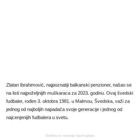
Zlatan Ibrahimović, najpoznatiji balkanski penzioner, našao se
na listi najpoželjnijih muškaraca za 2023. godinu. Ovaj švedski
fudbaler, rođen 3. oktobra 1981. u Malmou, Švedska, važi za
jednog od najboljih napadača svoje generacije i jednog od
najcenjenijih fudbalera u svetu.
Sadržaj se nastavlja ispod oglasa