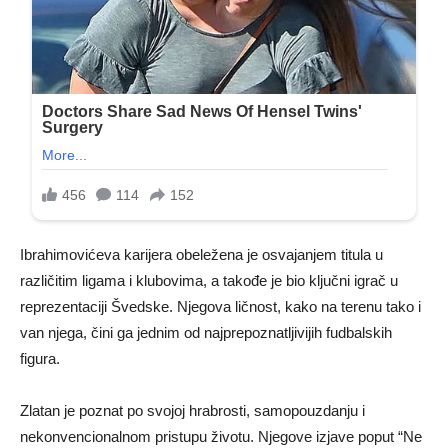
Ibrahimovićeva karijera obeležena je osvajanjem titula u
različitim ligama i klubovima, a takođe je bio ključni igrač u
reprezentaciji Švedske. Njegova ličnost, kako na terenu tako i
van njega, čini ga jednim od najprepoznatljivijih fudbalskih
figura.
Zlatan je poznat po svojoj hrabrosti, samopouzdanju i
nekonvencionalnom pristupu životu. Njegove izjave poput “Ne