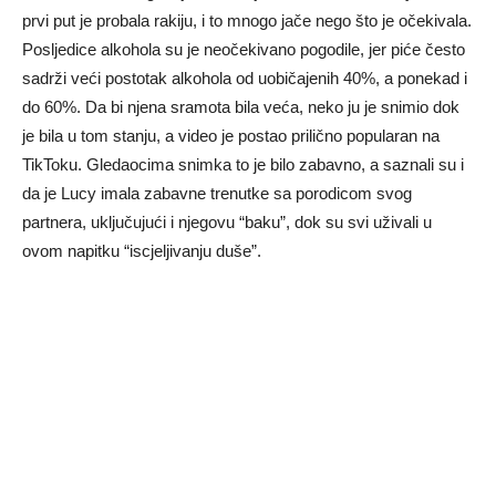
prvi put je probala rakiju, i to mnogo jače nego što je očekivala.
Posljedice alkohola su je neočekivano pogodile, jer piće često
sadrži veći postotak alkohola od uobičajenih 40%, a ponekad i
do 60%. Da bi njena sramota bila veća, neko ju je snimio dok
je bila u tom stanju, a video je postao prilično popularan na
TikToku. Gledaocima snimka to je bilo zabavno, a saznali su i
da je Lucy imala zabavne trenutke sa porodicom svog
partnera, uključujući i njegovu “baku”, dok su svi uživali u
ovom napitku “iscjeljivanju duše”.