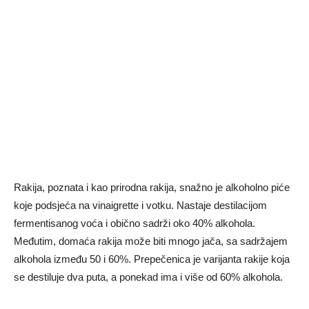
Rakija, poznata i kao prirodna rakija, snažno je alkoholno piće
koje podsjeća na vinaigrette i votku. Nastaje destilacijom
fermentisanog voća i obično sadrži oko 40% alkohola.
Međutim, domaća rakija može biti mnogo jača, sa sadržajem
alkohola između 50 i 60%. Prepečenica je varijanta rakije koja
se destiluje dva puta, a ponekad ima i više od 60% alkohola.