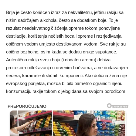
Brlja je često korišćen izraz za nekvalitetnu, jeftinu rakiju sa
nižim sadržajem alkohola, često sa dodatkom boje. To je
rezultat neadekvatnog čišćenja opreme tokom ponovljene
destilacije, korištenja nečistih boca i opreme i razrjeđivanja
običnom vodom umjesto destilovanom vodom. Sve rakije su
obično bezbojne, osim kada se dodaju druge supstance.
Autentična rakija svoju boju (i dodatnu aromu) dobiva
procesom odležavanja u drvenim bačvama, a ne dodavanjem
šećera, karamele ili sličnih komponenti. Ako dotična žena nije
evropskog porijekla, možda bi bilo pametno ograničiti njenu
konzumaciju rakije tokom cijelog dana sa svojom porodicom.