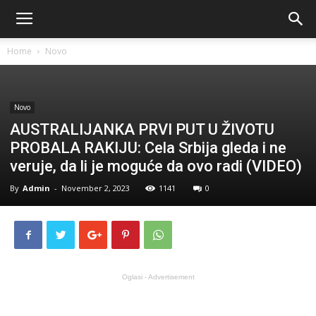
Home
Novo
Novo
AUSTRALIJANKA PRVI PUT U ŽIVOTU
PROBALA RAKIJU: Cela Srbija gleda i ne
veruje, da li je moguće da ovo radi (VIDEO)
By
Admin
-
November 2, 2023
1141
0
Oglasi - Advertisement