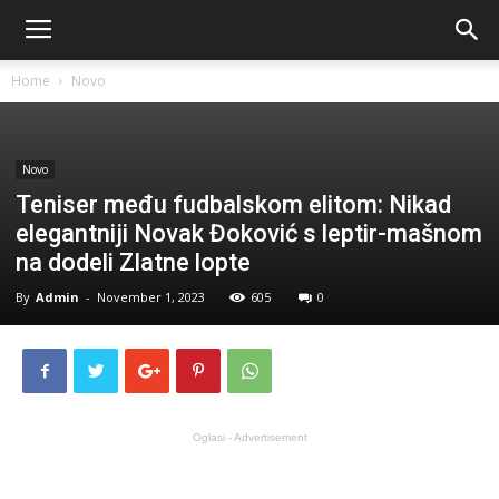
Home
Novo
Novo
Teniser među fudbalskom elitom: Nikad
elegantniji Novak Đoković s leptir-mašnom
na dodeli Zlatne lopte
By
Admin
-
November 1, 2023
605
0
Oglasi - Advertisement