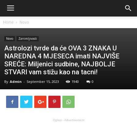
Home
Novo
Novo
Zanimljivosti
Astrolozi tvrde da će OVA 3 ZNAKA U
NAREDNA 4 MJESECA imati NAJVIŠE
SREĆE: Miljenici sudbine, NAJBOLJE
STVARI vam stižu kao na tacni!
By
Admin
-
September 15, 2023
1940
0
Oglasi - Advertisement