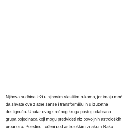
Njihova sudbina leži u njihovim vlastitim rukama, jer imaju moć
da shvate ove zlatne šanse i transformišu ih u izuzetna
dostignuća. Unutar ovog srećnog kruga postoji odabrana
grupa pojedinaca koji mogu predvideti niz povoljnih astroloških
prognoza. Pojedinci rođeni pod astrološkim znakom Raka