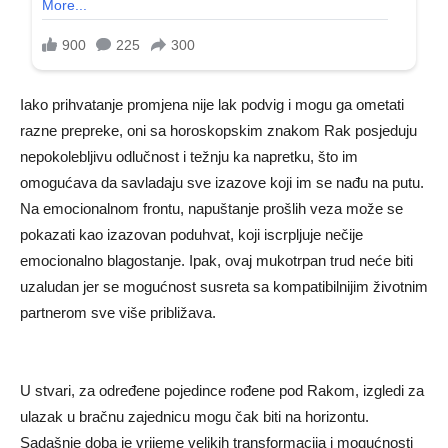
Iako prihvatanje promjena nije lak podvig i mogu ga ometati
razne prepreke, oni sa horoskopskim znakom Rak posjeduju
nepokolebljivu odlučnost i težnju ka napretku, što im
omogućava da savladaju sve izazove koji im se nađu na putu.
Na emocionalnom frontu, napuštanje prošlih veza može se
pokazati kao izazovan poduhvat, koji iscrpljuje nečije
emocionalno blagostanje. Ipak, ovaj mukotrpan trud neće biti
uzaludan jer se mogućnost susreta sa kompatibilnijim životnim
partnerom sve više približava.
U stvari, za određene pojedince rođene pod Rakom, izgledi za
ulazak u bračnu zajednicu mogu čak biti na horizontu.
Sadašnje doba je vrijeme velikih transformacija i mogućnosti