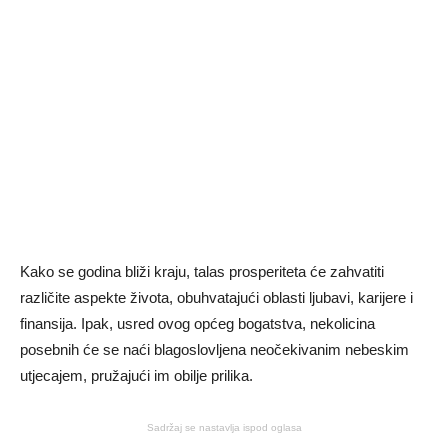
Kako se godina bliži kraju, talas prosperiteta će zahvatiti
različite aspekte života, obuhvatajući oblasti ljubavi, karijere i
finansija. Ipak, usred ovog općeg bogatstva, nekolicina
posebnih će se naći blagoslovljena neočekivanim nebeskim
utjecajem, pružajući im obilje prilika.
Sadržaj se nastavlja ispod oglasa