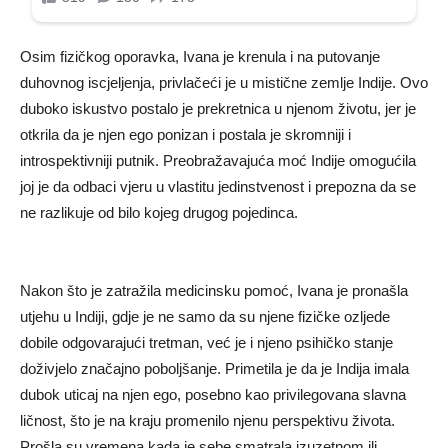
Osim fizičkog oporavka, Ivana je krenula i na putovanje
duhovnog iscjeljenja, privlačeći je u mistične zemlje Indije. Ovo
duboko iskustvo postalo je prekretnica u njenom životu, jer je
otkrila da je njen ego ponizan i postala je skromniji i
introspektivniji putnik. Preobražavajuća moć Indije omogućila
joj je da odbaci vjeru u vlastitu jedinstvenost i prepozna da se
ne razlikuje od bilo kojeg drugog pojedinca.
Nakon što je zatražila medicinsku pomoć, Ivana je pronašla
utjehu u Indiji, gdje je ne samo da su njene fizičke ozljede
dobile odgovarajući tretman, već je i njeno psihičko stanje
doživjelo značajno poboljšanje. Primetila je da je Indija imala
dubok uticaj na njen ego, posebno kao privilegovana slavna
ličnost, što je na kraju promenilo njenu perspektivu života.
Prošla su vremena kada je sebe smatrala izuzetnom ili