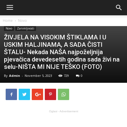
Home
Novo
Novo
Zanimljivosti
ŽIVJELA NA VISOKIM ŠTIKLAMA I U
USKIM HALJINAMA, A SADA ČISTI
ŠTALU- Nekada NAŠA najpoželjnija
pjevačica devedesetih godina sada živi na
selu-NIŠTA MI NIJE TEŠKO (FOTO)
By
Admin
-
November 5, 2023
729
0
Oglasi - Advertisement