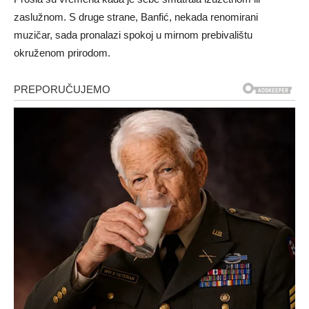
zaslužnom. S druge strane, Banfić, nekada renomirani
muzičar, sada pronalazi spokoj u mirnom prebivalištu
okruženom prirodom.