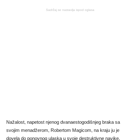
Sadržaj se nastavlja ispod oglasa
Nažalost, napetost njenog dvanaestogodišnjeg braka sa
svojim menadžerom, Robertom Magicom, na kraju ju je
dovela do ponovnog ulaska u svoje destruktivne navike.