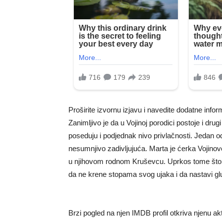
Proširite izvornu izjavu i navedite dodatne inform
Zanimljivo je da u Vojinoj porodici postoje i dru
poseduju i podjednak nivo privlačnosti. Jedan o
nesumnjivo zadivljujuća. Marta je ćerka Vojinov
u njihovom rodnom Kruševcu. Uprkos tome što j
da ne krene stopama svog ujaka i da nastavi gl
Brzi pogled na njen IMDB profil otkriva njenu akt