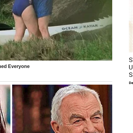
S
U
S
De