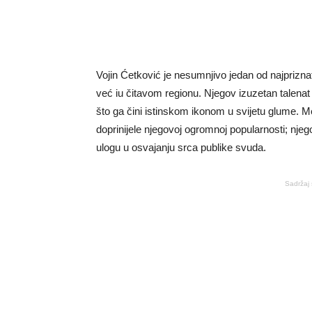
Vojin Ćetković je nesumnjivo jedan od najpriznat
već iu čitavom regionu. Njegov izuzetan talenat
što ga čini istinskom ikonom u svijetu glume.
doprinijele njegovoj ogromnoj popularnosti; nje
ulogu u osvajanju srca publike svuda.
Sadržaj 