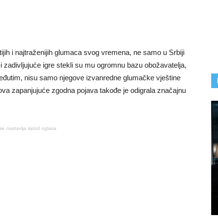
ijih i najtraženijih glumaca svog vremena, ne samo u Srbiji
 i zadivljujuće igre stekli su mu ogromnu bazu obožavatelja,
 Međutim, nisu samo njegove izvanredne glumačke vještine
gova zapanjujuće zgodna pojava takođe je odigrala značajnu
se nastavlja ispod oglasa