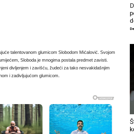
D
p
d
De
panjujuće talentovanom glumicom Slobodom Mićalović. Svojom
umijećem, Sloboda je mnogima postala predmet zavisti.
jeni divljenjem i zavišću, žudeći za tako nesvakidašnjim
tnom i zadivljujućom glumicom.
Š
k