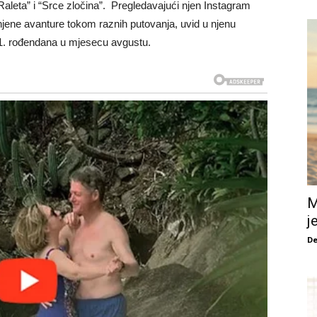
Raleta” i “Srce zločina”. Pregledavajući njen Instagram
eže njene avanture tokom raznih putovanja, uvid u njenu
1. rođendana u mjesecu avgustu.
M
j
De