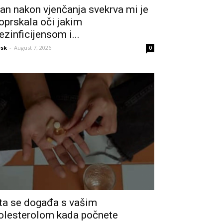
an nakon vjenčanja svekrva mi je
oprskala oči jakim
ezinficijensom i...
sk
-
August 7, 2026
0
ta se događa s vašim
olesterolom kada počnete