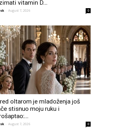
zimati vitamin D...
sk
-
August 7, 2026
0
red oltarom je mladoženja još
ače stisnuo moju ruku i
rošaptao:...
sk
-
August 7, 2026
0