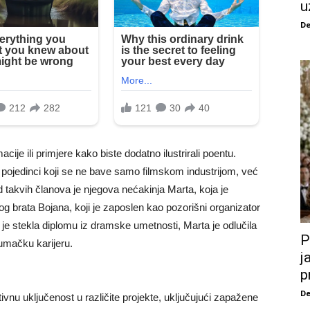
u
De
acije ili primjere kako biste dodatno ilustrirali poentu.
gi pojedinci koji se ne bave samo filmskom industrijom, već
d takvih članova je njegova nećakinja Marta, koja je
og brata Bojana, koji je zaposlen kao pozorišni organizator
e stekla diplomu iz dramske umetnosti, Marta je odlučila
P
umačku karijeru.
j
p
De
ivnu uključenost u različite projekte, uključujući zapažene