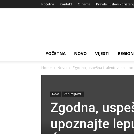
Početna
Kontakt
O nama
Pravila i uslovi korišten
Zdravlje
za
dan
POČETNA
NOVO
VIJESTI
REGION
Home
Novo
Zgodna, uspešna i talentovana: upoz
Novo
Zanimljivosti
Zgodna, uspeš
upoznajte lep