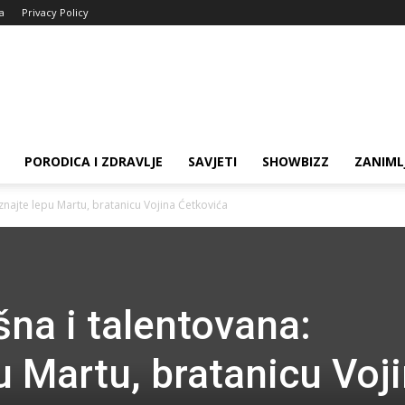
ja
Privacy Policy
PORODICA I ZDRAVLJE
SAVJETI
SHOWBIZZ
ZANIML
najte lepu Martu, bratanicu Vojina Ćetkovića
na i talentovana:
u Martu, bratanicu Voj