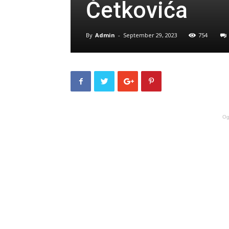
Ćetkovića
By
Admin
-
September 29, 2023
754
Og