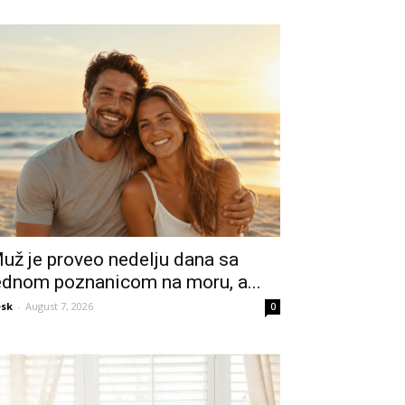
už je proveo nedelju dana sa
ednom poznanicom na moru, a...
sk
-
August 7, 2026
0