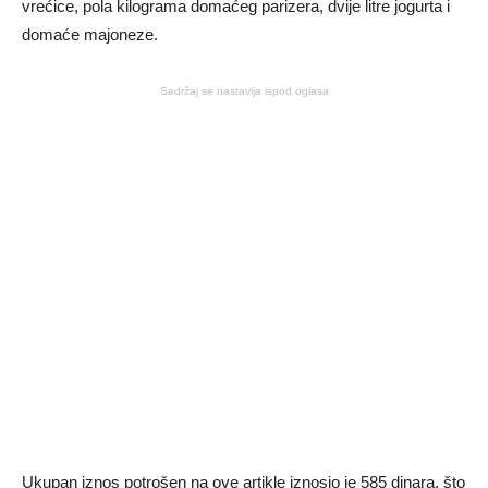
vrećice, pola kilograma domaćeg parizera, dvije litre jogurta i
domaće majoneze.
Sadržaj se nastavlja ispod oglasa
Ukupan iznos potrošen na ove artikle iznosio je 585 dinara, što