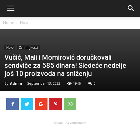
Home
Novo
Novo
Zanimljivosti
Vučić, Mali i Momirović doručkovali
sendviče za 585 dinara! Sledeće nedelje
još 10 proizvoda na sniženju
By
Admin
-
September 13, 2023
1946
0
Oglasi - Advertisement