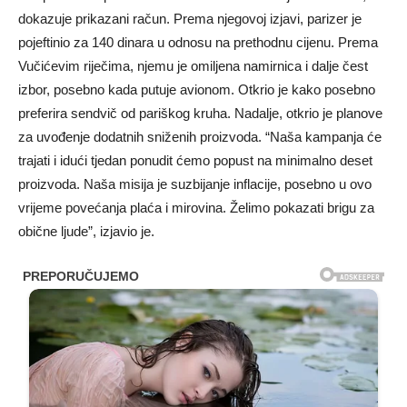
dokazuje prikazani račun. Prema njegovoj izjavi, parizer je
pojeftinio za 140 dinara u odnosu na prethodnu cijenu. Prema
Vučićevim riječima, njemu je omiljena namirnica i dalje čest
izbor, posebno kada putuje avionom. Otkrio je kako posebno
preferira sendvič od pariškog kruha. Nadalje, otkrio je planove
za uvođenje dodatnih sniženih proizvoda. “Naša kampanja će
trajati i idući tjedan ponudit ćemo popust na minimalno deset
proizvoda. Naša misija je suzbijanje inflacije, posebno u ovo
vrijeme povećanja plaća i mirovina. Želimo pokazati brigu za
obične ljude”, izjavio je.