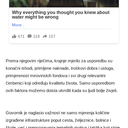
Prema njegovim riječima, krajnje mjerilo za usporedbu su
konačni ishodi, primljene naknade, troškovi dobra i usluga,
primjerenost mirovinskih fondova i svi drugi relevantni
čimbenici koji određuju kvalitetu života. Samo usporedbom
ovih faktora možemo doista utvrditi kada su ljudi bolje živjeli.
Govornik je naglasio važnost ne samo mjerenja količine
izgrađene infrastrukture poput cesta, željeznice, bolnice i
škole, već i prepoznavanja temeljnih motiva i taktika koji stoje