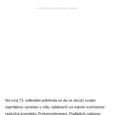
Sadržaj se nastavlja ispod oglasa
Na svoj 73. rođendan pobrinula se da se okruži svojim
najmilijima i proslavi u stilu, odabravši za mjesto svečanosti
raskošni kompleks Portomontenegro. Podijelivši radosnu