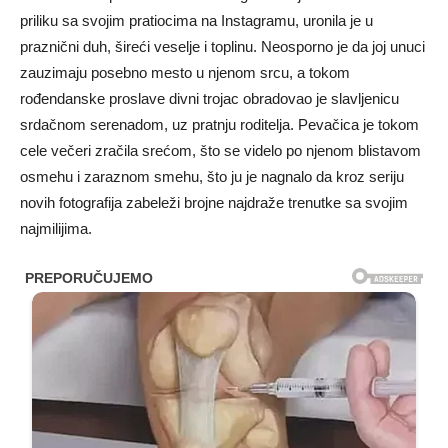
priliku sa svojim pratiocima na Instagramu, uronila je u
praznični duh, šireći veselje i toplinu. Neosporno je da joj unuci
zauzimaju posebno mesto u njenom srcu, a tokom
rođendanske proslave divni trojac obradovao je slavljenicu
srdačnom serenadom, uz pratnju roditelja. Pevačica je tokom
cele večeri zračila srećom, što se videlo po njenom blistavom
osmehu i zaraznom smehu, što ju je nagnalo da kroz seriju
novih fotografija zabeleži brojne najdraže trenutke sa svojim
najmilijima.