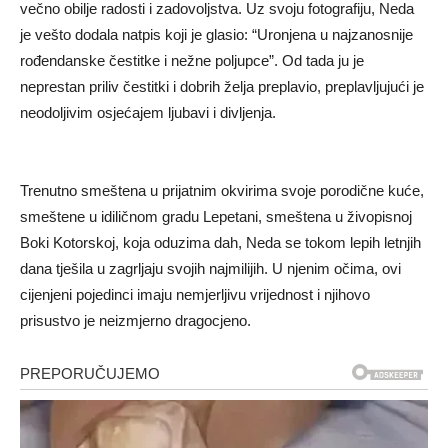
večno obilje radosti i zadovoljstva. Uz svoju fotografiju, Neda
je vešto dodala natpis koji je glasio: “Uronjena u najzanosnije
rođendanske čestitke i nežne poljupce”. Od tada ju je
neprestan priliv čestitki i dobrih želja preplavio, preplavljujući je
neodoljivim osjećajem ljubavi i divljenja.
Trenutno smeštena u prijatnim okvirima svoje porodične kuće,
smeštene u idiličnom gradu Lepetani, smeštena u živopisnoj
Boki Kotorskoj, koja oduzima dah, Neda se tokom lepih letnjih
dana tješila u zagrljaju svojih najmilijih. U njenim očima, ovi
cijenjeni pojedinci imaju nemjerljivu vrijednost i njihovo
prisustvo je neizmjerno dragocjeno.