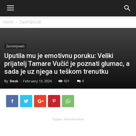
Home
Zanimljivosti
Zanimljivosti
Uputila mu je emotivnu poruku: Veliki
prijatelj Tamare Vučić je poznati glumac, a
sada je uz njega u teškom trenutku
By
Desk
-
February 13, 2024
931
0
Oglasi - Advertisement