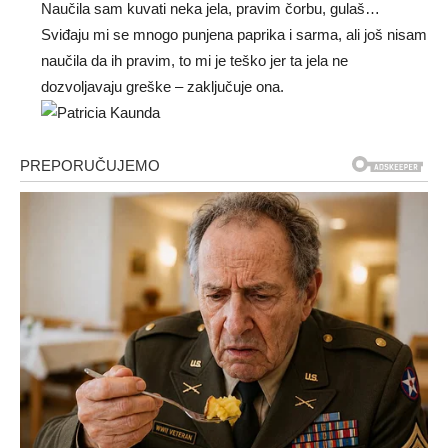
Naučila sam kuvati neka jela, pravim čorbu, gulaš…
Sviđaju mi se mnogo punjena paprika i sarma, ali još nisam
naučila da ih pravim, to mi je teško jer ta jela ne
dozvoljavaju greške – zaključuje ona.