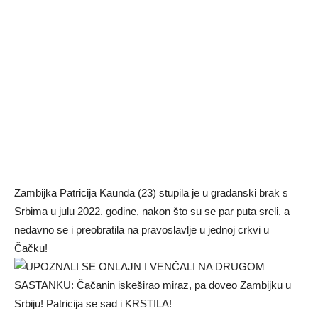
Zambijka Patricija Kaunda (23) stupila je u građanski brak s
Srbima u julu 2022. godine, nakon što su se par puta sreli, a
nedavno se i preobratila na pravoslavlje u jednoj crkvi u
Čačku!