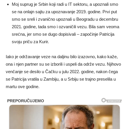
Moj suprug je Srbin koji radi u IT sektoru, a upoznali smo
se na onlajn sajtu za upoznavanje 2019. godine. Prvi put
smo se sreli i zvanično upoznali u Beogradu u decembru
2021. godine, tada smo i ozvaničili vezu. Bila sam veoma
srećna, jer smo se dugo dopisivali – započinje Patricija
svoju priču za Kurir.
Iako je održavanje veze na daljinu bilo izazovno, kako kaže,
ona i njen partner su se izborili i uspeli da održe vezu. Njihovo
venčanje se desilo u Čačku u julu 2022. godine, nakon čega
se Patricija vratila u Zambiju, a u Srbiju se trajno preselila u
martu ove godine.