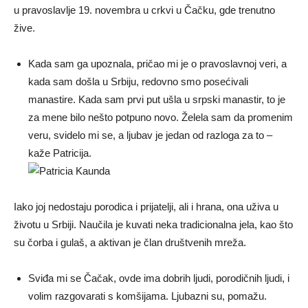
u pravoslavlje 19. novembra u crkvi u Čačku, gde trenutno
žive.
Kada sam ga upoznala, pričao mi je o pravoslavnoj veri, a
kada sam došla u Srbiju, redovno smo posećivali
manastire. Kada sam prvi put ušla u srpski manastir, to je
za mene bilo nešto potpuno novo. Želela sam da promenim
veru, svidelo mi se, a ljubav je jedan od razloga za to –
kaže Patricija.
Iako joj nedostaju porodica i prijatelji, ali i hrana, ona uživa u
životu u Srbiji. Naučila je kuvati neka tradicionalna jela, kao što
su čorba i gulaš, a aktivan je član društvenih mreža.
Sviđa mi se Čačak, ovde ima dobrih ljudi, porodičnih ljudi, i
volim razgovarati s komšijama. Ljubazni su, pomažu.