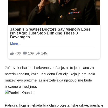
Još uvek nisu imali crkveno venčanje, ali to je u planu za
narednu godinu, kaže uzbuđena Patricija, koja je preuzela
muževljevo prezime, ali nije želela da njegovo ime bude
izloženo u medijima.
Patricija, koja je nekada bila član protestantske crkve, prešla je