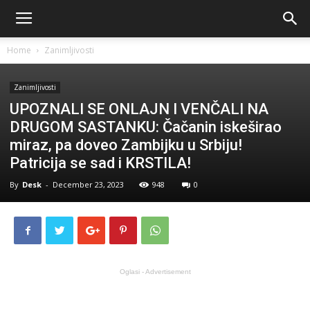
Home
Zanimljivosti
Zanimljivosti
UPOZNALI SE ONLAJN I VENČALI NA
DRUGOM SASTANKU: Čačanin iskeširao
miraz, pa doveo Zambijku u Srbiju!
Patricija se sad i KRSTILA!
By
Desk
-
December 23, 2023
948
0
Oglasi - Advertisement