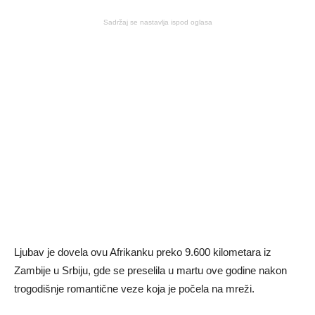
Sadržaj se nastavlja ispod oglasa
Ljubav je dovela ovu Afrikanku preko 9.600 kilometara iz
Zambije u Srbiju, gde se preselila u martu ove godine nakon
trogodišnje romantične veze koja je počela na mreži.