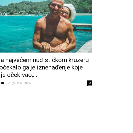
a najvećem nudističkom kruzeru
očekalo ga je iznenađenje koje
ije očekivao,...
sk
-
August 6, 2026
0