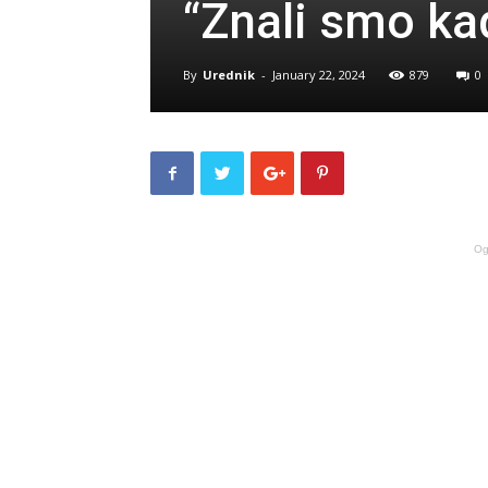
“Znali smo ka
By
Urednik
-
January 22, 2024
879
0
Og