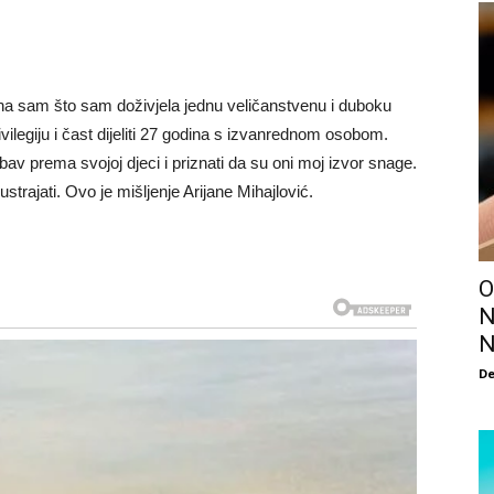
a sam što sam doživjela jednu veličanstvenu i duboku
ilegiju i čast dijeliti 27 godina s izvanrednom osobom.
bav prema svojoj djeci i priznati da su oni moj izvor snage.
trajati. Ovo je mišljenje Arijane Mihajlović.
O
N
N
De