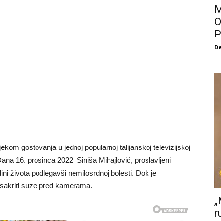
M
O
P
De
ijekom gostovanja u jednoj popularnoj talijanskoj televizijskoj
Dana 16. prosinca 2022. Siniša Mihajlović, proslavljeni
ni života podlegavši ​​nemilosrdnoj bolesti. Dok je
a sakriti suze pred kamerama.
„
r