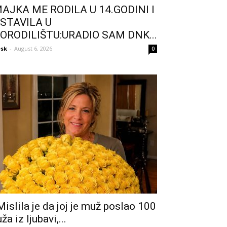
AJKA ME RODILA U 14.GODINI I
STAVILA U
ORODILIŠTU:URADIO SAM DNK...
sk
-
August 6, 2026
0
Mislila je da joj je muž poslao 100
uža iz ljubavi,...