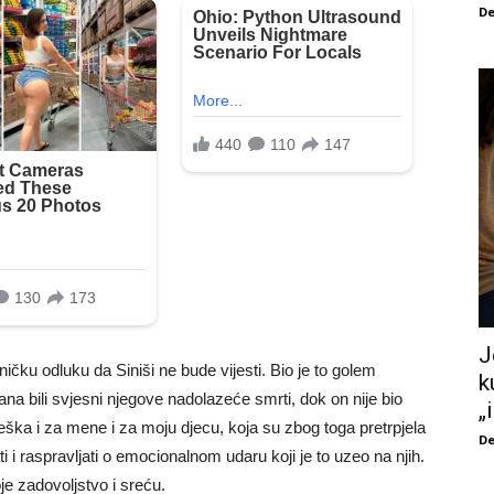
De
J
ku odluku da Siniši ne bude vijesti. Bio je to golem
k
a bili svjesni njegove nadolazeće smrti, dok on nije bio
„
eška i za mene i za moju djecu, koja su zbog toga pretrpjela
De
 i raspravljati o emocionalnom udaru koji je to uzeo na njih.
je zadovoljstvo i sreću.