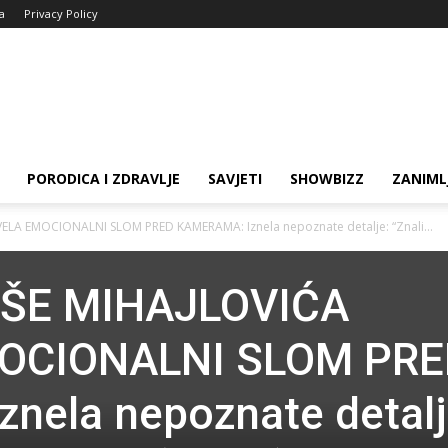
ja
Privacy Policy
PORODICA I ZDRAVLJE
SAVJETI
SHOWBIZZ
ZANIML
LA EMOCIONALNI SLOM PRED KAMERAMA: Iznela nepoznate detalje: “Znali...
IŠE MIHAJLOVIĆA
OCIONALNI SLOM PRE
nela nepoznate detalj