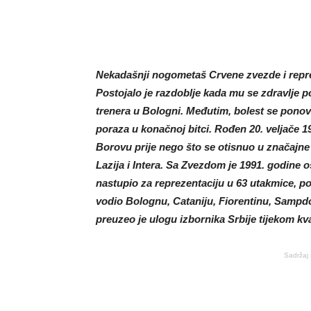
Nekadašnji nogometaš Crvene zvezde i repreze
Postojalo je razdoblje kada mu se zdravlje p
trenera u Bologni. Međutim, bolest se ponov
poraza u konačnoj bitci. Rođen 20. veljače 1
Borovu prije nego što se otisnuo u značajn
Lazija i Intera. Sa Zvezdom je 1991. godine os
nastupio za reprezentaciju u 63 utakmice, po
vodio Bolognu, Cataniju, Fiorentinu, Sampdo
preuzeo je ulogu izbornika Srbije tijekom kva
Sadržaj 