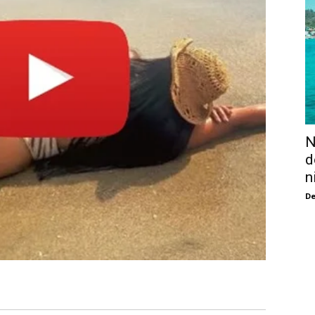
N
d
n
De