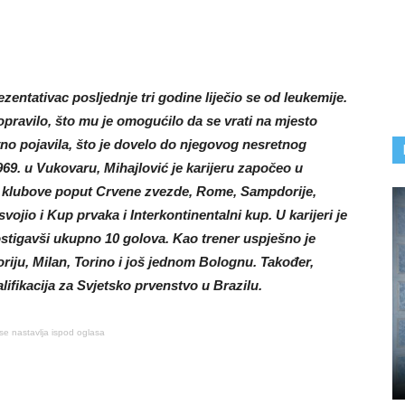
ntativac posljednje tri godine liječio se od leukemije.
opravilo, što mu je omogućilo da se vrati na mjesto
no pojavila, što je dovelo do njegovog nesretnog
969. u Vukovaru, Mihajlović je karijeru započeo u
e klubove poput Crvene zvezde, Rome, Sampdorije,
vojio i Kup prvaka i Interkontinentalni kup. U karijeri je
stigavši ​​ukupno 10 golova. Kao trener uspješno je
riju, Milan, Torino i još jednom Bolognu. Također,
lifikacija za Svjetsko prvenstvo u Brazilu.
se nastavlja ispod oglasa