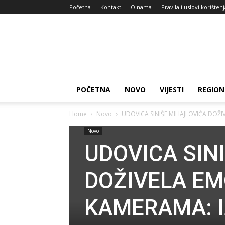
Početna
Kontakt
O nama
Pravila i uslovi korišten
Zdravlje
za
dan
POČETNA
NOVO
VIJESTI
REGION
Home
Novo
UDOVICA SINIŠE MIHAJLOVIĆA DOŽIVE
Novo
UDOVICA SIN
DOŽIVELA EM
KAMERAMA: Iz