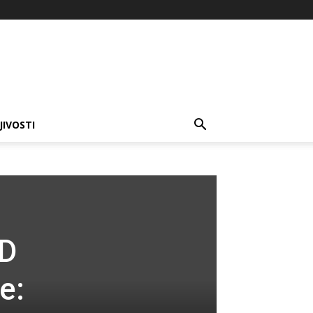
JIVOSTI
D
e: