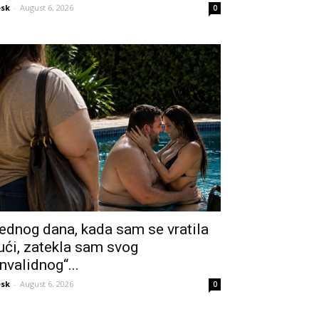
sk
-
August 6, 2026
0
ednog dana, kada sam se vratila
ući, zatekla sam svog
invalidnog“...
sk
-
August 6, 2026
0