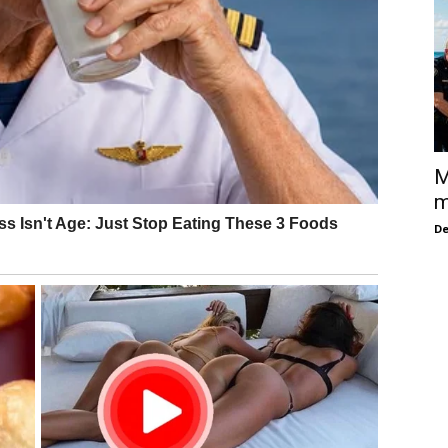
M
m
De