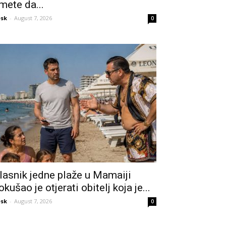
mete da...
sk
-
August 7, 2026
0
lasnik jedne plaže u Mamaiji
okušao je otjerati obitelj koja je...
sk
-
August 7, 2026
0