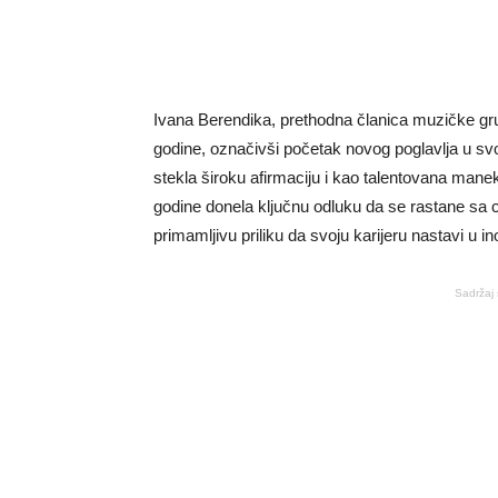
Ivana Berendika, prethodna članica muzičke gru
godine, označivši početak novog poglavlja u sv
stekla široku afirmaciju i kao talentovana mane
godine donela ključnu odluku da se rastane sa
primamljivu priliku da svoju karijeru nastavi u i
Sadržaj 