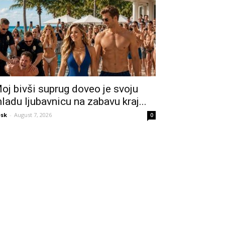
oj bivši suprug doveo je svoju
ladu ljubavnicu na zabavu kraj...
sk
-
August 7, 2026
0