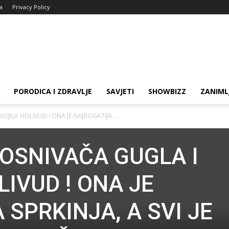
ja
Privacy Policy
PORODICA I ZDRAVLJE
SAVJETI
SHOWBIZZ
ZANIML
OJILA HOLIVUD ! ONA JE NAJBOGATIJA...
 OSNIVAČA GUGLA I
IVUD ! ONA JE
SPRKINJA, A SVI JE