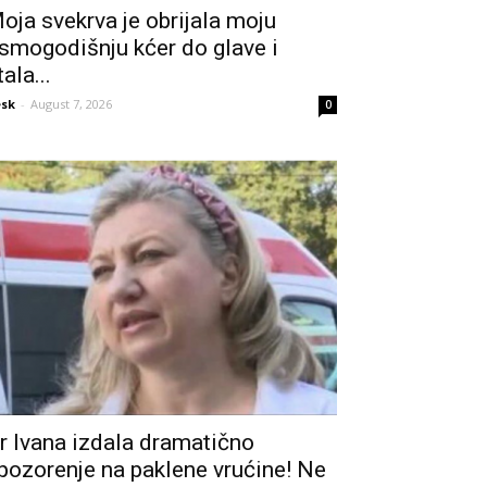
oja svekrva je obrijala moju
smogodišnju kćer do glave i
tala...
sk
-
August 7, 2026
0
r Ivana izdala dramatično
pozorenje na paklene vrućine! Ne