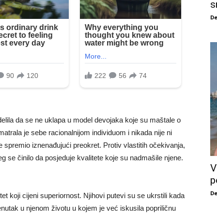
s
De
elila da se ne uklapa u model devojaka koje su maštale o
trala je sebe racionalnijom individuom i nikada nije ni
 je spremio iznenađujući preokret. Protiv vlastitih očekivanja,
 se činilo da posjeduje kvalitete koje su nadmašile njene.
V
p
De
t koji cijeni superiornost. Njihovi putevi su se ukrstili kada
renutak u njenom životu u kojem je već iskusila popriličnu