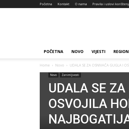
Početna
Kontakt
O nama
Pravila i uslovi korišten
Zdravlje
za
dan
POČETNA
NOVO
VIJESTI
REGION
Home
Novo
UDALA SE ZA OSNIVAČA GUGLA I OSV
Novo
Zanimljivosti
UDALA SE ZA
OSVOJILA HOL
NAJBOGATIJA 