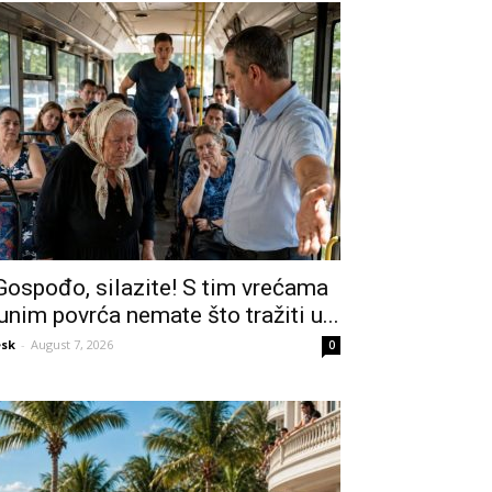
Gospođo, silazite! S tim vrećama
unim povrća nemate što tražiti u...
sk
-
August 7, 2026
0