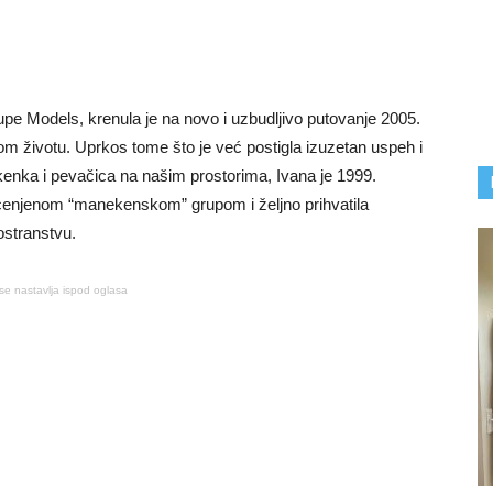
pe Models, krenula je na novo i uzbudljivo putovanje 2005.
om životu. Uprkos tome što je već postigla izuzetan uspeh i
kenka i pevačica na našim prostorima, Ivana je 1999.
 cenjenom “manekenskom” grupom i željno prihvatila
nostranstvu.
se nastavlja ispod oglasa