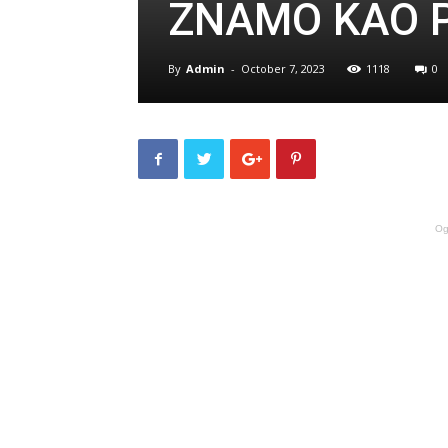
ZNAMO KAO P
By
Admin
-
October 7, 2023
1118
0
Og