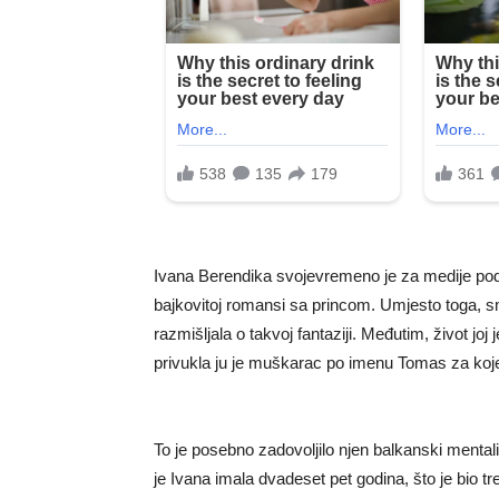
Ivana Berendika svojevremeno je za medije pod
bajkovitoj romansi sa princom. Umjesto toga, sma
razmišljala o takvoj fantaziji. Međutim, život joj
privukla ju je muškarac po imenu Tomas za kojeg
To je posebno zadovoljilo njen balkanski mentalite
je Ivana imala dvadeset pet godina, što je bio t