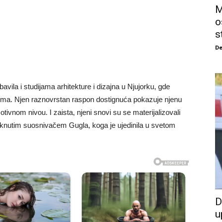
M
o
s
De
vila i studijama arhitekture i dizajna u Njujorku, gde
stima. Njen raznovrstan raspon dostignuća pokazuje njenu
ivnom nivou. I zaista, njeni snovi su se materijalizovali
knutim suosnivačem Gugla, koga je ujedinila u svetom
D
u