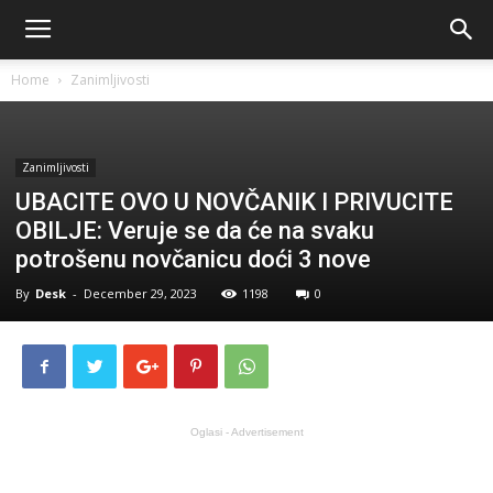
Home
Zanimljivosti
Zanimljivosti
UBACITE OVO U NOVČANIK I PRIVUCITE
OBILJE: Veruje se da će na svaku
potrošenu novčanicu doći 3 nove
By
Desk
-
December 29, 2023
1198
0
Oglasi - Advertisement