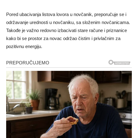
Pored ubacivanja listova lovora u novčanik, preporučuje se i
održavanje urednosti u novčaniku, sa složenim novčanicama.
Takođe je važno redovno izbacivati stare račune i priznanice
kako bi se prostor za novac održao čistim i privlačnim za
pozitivnu energiju.