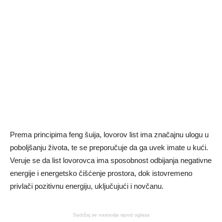
Prema principima feng šuija, lovorov list ima značajnu ulogu u
poboljšanju života, te se preporučuje da ga uvek imate u kući.
Veruje se da list lovorovca ima sposobnost odbijanja negativne
energije i energetsko čišćenje prostora, dok istovremeno
privlači pozitivnu energiju, uključujući i novčanu.
Sadržaj se nastavlja ispod oglasa