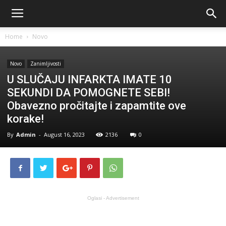
Home
Novo
Novo
Zanimljivosti
U SLUČAJU INFARKTA IMATE 10
SEKUNDI DA POMOGNETE SEBI!
Obavezno pročitajte i zapamtite ove
korake!
By
Admin
-
August 16, 2023
2136
0
Oglasi - Advertisement