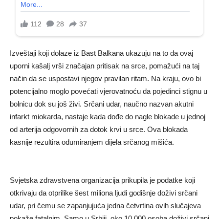
Izveštaji koji dolaze iz Bast Balkana ukazuju na to da ovaj
uporni kašalj vrši značajan pritisak na srce, pomažući na taj
način da se uspostavi njegov pravilan ritam. Na kraju, ovo bi
potencijalno moglo povećati vjerovatnoću da pojedinci stignu u
bolnicu dok su još živi. Srčani udar, naučno nazvan akutni
infarkt miokarda, nastaje kada dođe do nagle blokade u jednoj
od arterija odgovornih za dotok krvi u srce. Ova blokada
kasnije rezultira odumiranjem dijela srčanog mišića.
Svjetska zdravstvena organizacija prikupila je podatke koji
otkrivaju da otprilike šest miliona ljudi godišnje doživi srčani
udar, pri čemu se zapanjujuća jedna četvrtina ovih slučajeva
pokaže fatalnim. Samo u Srbiji, oko 10.000 osoba doživi srčani