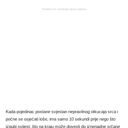
Sadržaj se nastavlja ispod oglasa
Kada pojedinac postane svjestan nepravilnog otkucaja srca i
počne se osjećati loše, ima samo 10 sekundi prije nego što
izgubi svijest, što na kraju može dovesti do iznenadne srčane