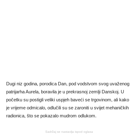
Dugi niz godina, porodica Dan, pod vodstvom svog uvaženog
patrijarha Aurela, boravila je u prekrasnoj zemlji Danskoj. U
početku su postigli veliki uspjeh baveći se trgovinom, ali kako
je vrijeme odmicalo, odlučili su se zaroniti u svijet mehaničkih
radionica, što se pokazalo mudrom odlukom.
Sadržaj se nastavlja ispod oglasa