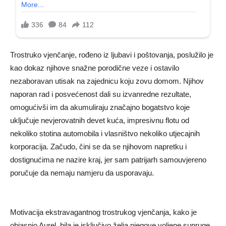
Trostruko vjenčanje, rođeno iz ljubavi i poštovanja, poslužilo je
kao dokaz njihove snažne porodične veze i ostavilo
nezaboravan utisak na zajednicu koju zovu domom. Njihov
naporan rad i posvećenost dali su izvanredne rezultate,
omogućivši im da akumuliraju značajno bogatstvo koje
uključuje nevjerovatnih devet kuća, impresivnu flotu od
nekoliko stotina automobila i vlasništvo nekoliko utjecajnih
korporacija. Začudo, čini se da se njihovom napretku i
dostignućima ne nazire kraj, jer sam patrijarh samouvjereno
poručuje da nemaju namjeru da usporavaju.
Motivacija ekstravagantnog trostrukog vjenčanja, kako je
objasnio Aurel, bila je isključivo želja njegove voljene supruge,