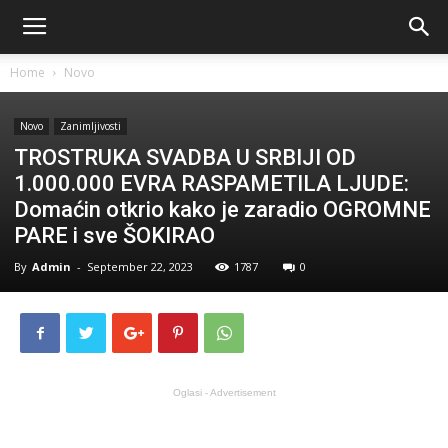
Home
Novo
Novo
Zanimljivosti
TROSTRUKA SVADBA U SRBIJI OD
1.000.000 EVRA RASPAMETILA LJUDE:
Domaćin otkrio kako je zaradio OGROMNE
PARE i sve ŠOKIRAO
By
Admin
-
September 22, 2023
1787
0
Oglasi - Advertisement