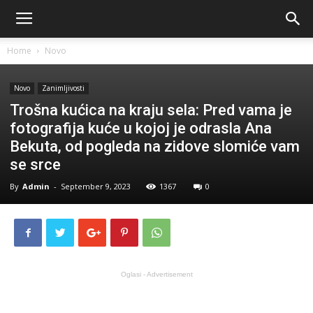
Home
Novo
Novo
Zanimljivosti
Trošna kućica na kraju sela: Pred vama je
fotografija kuće u kojoj je odrasla Ana
Bekuta, od pogleda na zidove slomiće vam
se srce
By
Admin
-
September 9, 2023
1367
0
Oglasi - Advertisement