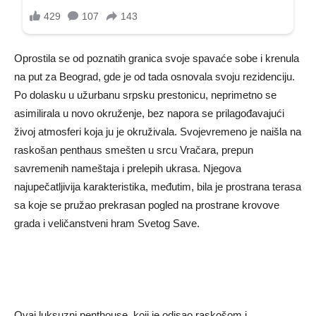
Oprostila se od poznatih granica svoje spavaće sobe i krenula
na put za Beograd, gde je od tada osnovala svoju rezidenciju.
Po dolasku u užurbanu srpsku prestonicu, neprimetno se
asimilirala u novo okruženje, bez napora se prilagođavajući
živoj atmosferi koja ju je okruživala. Svojevremeno je naišla na
raskošan penthaus smešten u srcu Vračara, prepun
savremenih nameštaja i prelepih ukrasa. Njegova
najupečatljivija karakteristika, međutim, bila je prostrana terasa
sa koje se pružao prekrasan pogled na prostrane krovove
grada i veličanstveni hram Svetog Save.
Ovaj luksuzni penthouse, koji je odisao raskošom i