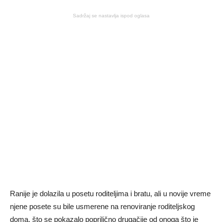
Sadržaj se nastavlja ispod oglasa
Ranije je dolazila u posetu roditeljima i bratu, ali u novije vreme
njene posete su bile usmerene na renoviranje roditeljskog
doma, što se pokazalo poprilično drugačije od onoga što je