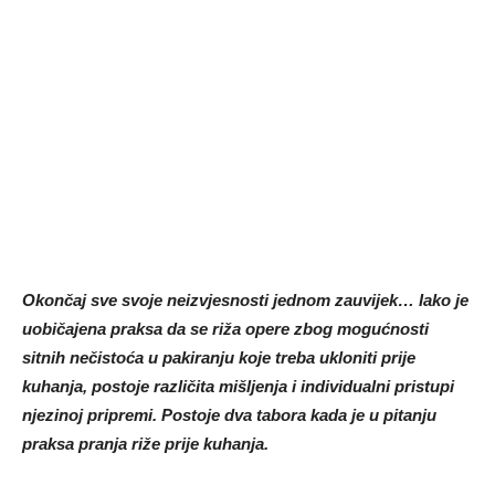
Okončaj sve svoje neizvjesnosti jednom zauvijek… Iako je
uobičajena praksa da se riža opere zbog mogućnosti
sitnih nečistoća u pakiranju koje treba ukloniti prije
kuhanja, postoje različita mišljenja i individualni pristupi
njezinoj pripremi. Postoje dva tabora kada je u pitanju
praksa pranja riže prije kuhanja.