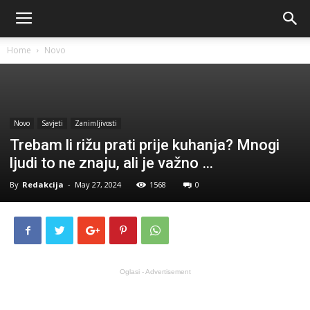
Home
Novo
Novo
Savjeti
Zanimljivosti
Trebam li rižu prati prije kuhanja? Mnogi
ljudi to ne znaju, ali je važno …
By
Redakcija
-
May 27, 2024
1568
0
Oglasi - Advertisement