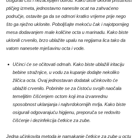
osigurati čist i nezačepljen odvod. Kako biste uklonili prisutnost
ptičjeg izmeta, jednostavno nanesite ocat na zahvaćeno
područje, ostavite ga da se odmori kratko vrijeme prije nego
što ga nježno uklonite. Poboljšajte mekoću čak i najotpornijeg
mesa dodavanjem male količine octa u marinadu. Kako biste
uklonili crvenilo, brzo ublažite upalu na regijama lica tako da
vatom nanesete mješavinu octa i vode.
Učinci će se očitovati odmah. Kako biste ublažili iritaciju
bebine stražnjice, u vodu za kupanje dodajte nekoliko
žličica octa. Ovaj jednostavan dodatak učinkovito će
ublažiti crvenilo. Pobrinite se za čistoću svojih naočala
temeljitim čišćenjem octom koji ima izvanrednu
sposobnost uklanjanja i najtvrdokornijih mrlja. Kako biste
osigurali odgovarajuću higijenu, preporuča se redovito
čišćenje i dezinfekcija četkice za zube.
Jedna učinkovita metoda je namakanje četkice za zube u octu