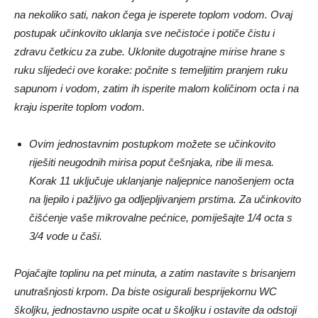
na nekoliko sati, nakon čega je isperete toplom vodom. Ovaj
postupak učinkovito uklanja sve nečistoće i potiče čistu i
zdravu četkicu za zube. Uklonite dugotrajne mirise hrane s
ruku slijedeći ove korake: počnite s temeljitim pranjem ruku
sapunom i vodom, zatim ih isperite malom količinom octa i na
kraju isperite toplom vodom.
Ovim jednostavnim postupkom možete se učinkovito
riješiti neugodnih mirisa poput češnjaka, ribe ili mesa.
Korak 11 uključuje uklanjanje naljepnice nanošenjem octa
na ljepilo i pažljivo ga odljepljivanjem prstima. Za učinkovito
čišćenje vaše mikrovalne pećnice, pomiješajte 1/4 octa s
3/4 vode u čaši.
Pojačajte toplinu na pet minuta, a zatim nastavite s brisanjem
unutrašnjosti krpom. Da biste osigurali besprijekornu WC
školjku, jednostavno uspite ocat u školjku i ostavite da odstoji