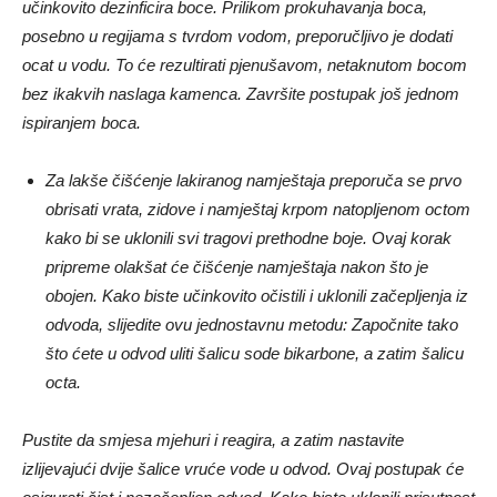
učinkovito dezinficira boce. Prilikom prokuhavanja boca,
posebno u regijama s tvrdom vodom, preporučljivo je dodati
ocat u vodu. To će rezultirati pjenušavom, netaknutom bocom
bez ikakvih naslaga kamenca. Završite postupak još jednom
ispiranjem boca.
Za lakše čišćenje lakiranog namještaja preporuča se prvo
obrisati vrata, zidove i namještaj krpom natopljenom octom
kako bi se uklonili svi tragovi prethodne boje. Ovaj korak
pripreme olakšat će čišćenje namještaja nakon što je
obojen. Kako biste učinkovito očistili i uklonili začepljenja iz
odvoda, slijedite ovu jednostavnu metodu: Započnite tako
što ćete u odvod uliti šalicu sode bikarbone, a zatim šalicu
octa.
Pustite da smjesa mjehuri i reagira, a zatim nastavite
izlijevajući dvije šalice vruće vode u odvod. Ovaj postupak će