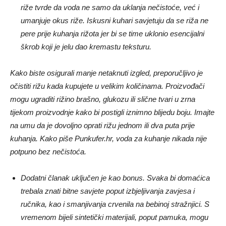
riže tvrde da voda ne samo da uklanja nečistoće, već i
umanjuje okus riže. Iskusni kuhari savjetuju da se riža ne
pere prije kuhanja rižota jer bi se time uklonio esencijalni
škrob koji je jelu dao kremastu teksturu.
Kako biste osigurali manje netaknuti izgled, preporučljivo je
očistiti rižu kada kupujete u velikim količinama. Proizvođači
mogu ugraditi rižino brašno, glukozu ili slične tvari u zrna
tijekom proizvodnje kako bi postigli iznimno blijedu boju. Imajte
na umu da je dovoljno oprati rižu jednom ili dva puta prije
kuhanja. Kako piše Punkufer.hr, voda za kuhanje nikada nije
potpuno bez nečistoća.
Dodatni članak uključen je kao bonus. Svaka bi domaćica
trebala znati bitne savjete poput izbjeljivanja zavjesa i
ručnika, kao i smanjivanja crvenila na bebinoj stražnjici. S
vremenom bijeli sintetički materijali, poput pamuka, mogu