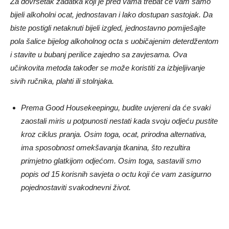
Za dovršetak zadatka koji je pred vama trebat će vam samo
bijeli alkoholni ocat, jednostavan i lako dostupan sastojak. Da
biste postigli netaknuti bijeli izgled, jednostavno pomiješajte
pola šalice bijelog alkoholnog octa s uobičajenim deterdžentom
i stavite u bubanj perilice zajedno sa zavjesama. Ova
učinkovita metoda također se može koristiti za izbjeljivanje
sivih ručnika, plahti ili stolnjaka.
Prema Good Housekeepingu, budite uvjereni da će svaki
zaostali miris u potpunosti nestati kada svoju odjeću pustite
kroz ciklus pranja. Osim toga, ocat, prirodna alternativa,
ima sposobnost omekšavanja tkanina, što rezultira
primjetno glatkijom odjećom. Osim toga, sastavili smo
popis od 15 korisnih savjeta o octu koji će vam zasigurno
pojednostaviti svakodnevni život.