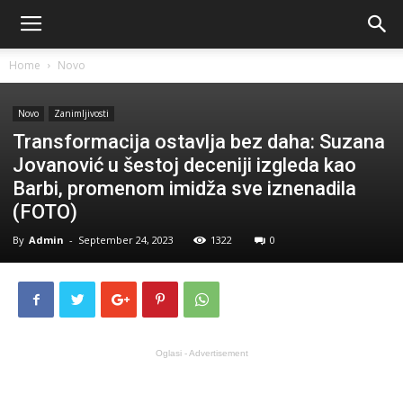
Home
Novo
Novo
Zanimljivosti
Transformacija ostavlja bez daha: Suzana
Jovanović u šestoj deceniji izgleda kao
Barbi, promenom imidža sve iznenadila
(FOTO)
By
Admin
-
September 24, 2023
1322
0
Oglasi - Advertisement