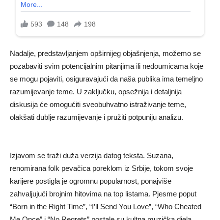
Nadalje, predstavljanjem opširnijeg objašnjenja, možemo se
pozabaviti svim potencijalnim pitanjima ili nedoumicama koje
se mogu pojaviti, osiguravajući da naša publika ima temeljno
razumijevanje teme. U zaključku, opsežnija i detaljnija
diskusija će omogućiti sveobuhvatno istraživanje teme,
olakšati dublje razumijevanje i pružiti potpuniju analizu.
Izjavom se traži duža verzija datog teksta. Suzana,
renomirana folk pevačica poreklom iz Srbije, tokom svoje
karijere postigla je ogromnu popularnost, ponajviše
zahvaljujući brojnim hitovima na top listama. Pjesme poput
“Born in the Right Time”, “I’ll Send You Love”, “Who Cheated
Me Once” i “No Regrets” postale su kultna muzička djela.