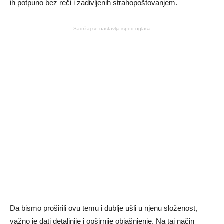
ih potpuno bez reči i zadivljenih strahopoštovanjem.
Sadržaj se nastavlja ispod oglasa
Da bismo proširili ovu temu i dublje ušli u njenu složenost,
važno je dati detaljnije i opširnije objašnjenje. Na taj način