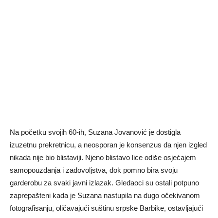
Na početku svojih 60-ih, Suzana Jovanović je dostigla
izuzetnu prekretnicu, a neosporan je konsenzus da njen izgled
nikada nije bio blistaviji. Njeno blistavo lice odiše osjećajem
samopouzdanja i zadovoljstva, dok pomno bira svoju
garderobu za svaki javni izlazak. Gledaoci su ostali potpuno
zaprepašteni kada je Suzana nastupila na dugo očekivanom
fotografisanju, oličavajući suštinu srpske Barbike, ostavljajući