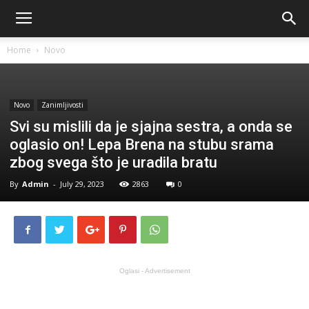
Home
Novo
Novo
Zanimljivosti
Svi su mislili da je sjajna sestra, a onda se
oglasio on! Lepa Brena na stubu srama
zbog svega što je uradila bratu
By
Admin
-
July 29, 2023
2863
0
Oglasi - Advertisement