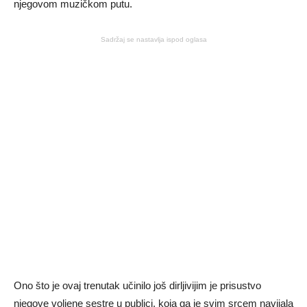
njegovom muzičkom putu.
Sadržaj se nastavlja ispod oglasa
Ono što je ovaj trenutak učinilo još dirljivijim je prisustvo
njegove voljene sestre u publici, koja ga je svim srcem navijala